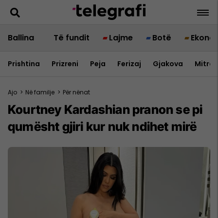
Ballina
Të fundit
Lajme
Botë
Ekono
Prishtina
Prizreni
Peja
Ferizaj
Gjakova
Mitrov
Ajo
>
Në familje
>
Për nënat
Kourtney Kardashian pranon se pi
qumësht gjiri kur nuk ndihet mirë