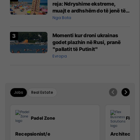
reja: Ndryshime ekstreme,
muajt e ardhshëm do të jenë të
pazakontë
Nga Bota
Momenti kur droni ukrainas
godet plazhin në Rusi, pranë
"pallatit të Putinit"
Evropa
Jobs
Real Estate
Padel Zone
Flex B
Recepsionist/e
Architect