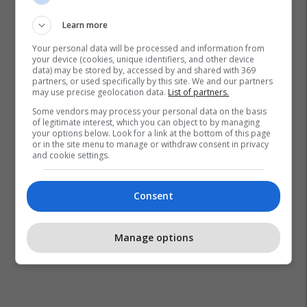
Learn more
Your personal data will be processed and information from
Kourtney Kardashian
Qumështi I Gjirit
your device (cookies, unique identifiers, and other device
data) may be stored by, accessed by and shared with 369
partners, or used specifically by this site. We and our partners
may use precise geolocation data.
List of partners.
Some vendors may process your personal data on the basis
of legitimate interest, which you can object to by managing
your options below. Look for a link at the bottom of this page
or in the site menu to manage or withdraw consent in privacy
and cookie settings.
Consent
Manage options