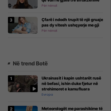
që vuri re gjatë tre shtatzënive
Për nënat
Çfarë i ndodh trupit të një gruaje
pas dy vitesh ushqyerje me gji
Për nënat
Në trend Botë
Ukrainasit i kapin ushtarët rusë
në befasi, ishin duke fjetur në
strehimoret e kamufluara
Evropa
Meteorologët me parashikime të