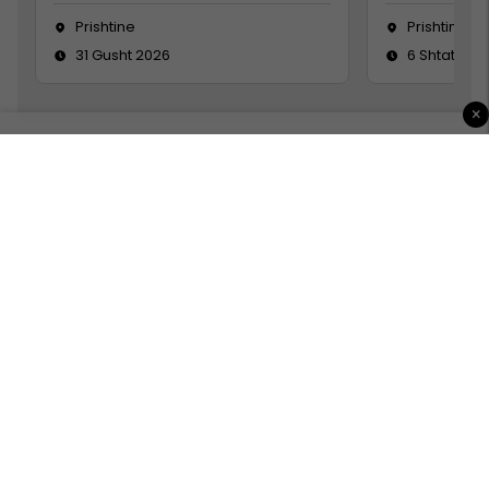
Prishtine
Prishtinë
31 Gusht 2026
6 Shtator 2
×