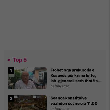
Top 5
Ftohet nga prokuroria e
Kosovës për krime lufte,
ish-gjenerali serb thotë se
dikush e tradhtoi në
02/08/2026
Beograd
Seanca konstituive
vazhdon sot në ora 11:00
06/08/2026