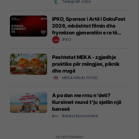
Telegrafi Jobs
IPKO, Sponsor i Artë i DokuFest
2026, mbështet filmin dhe
frymëzon gjeneratën e re të
krijuesve
IPKO
Pashtetat MEKA - zgjedhje
praktike për mëngjes, piknik
dhe rrugë
MEKA HALAL FOOD
A po don me rrnu n’deti?
Kursimet mund t’ju sjellin një
banesë
Banka Ekonomike