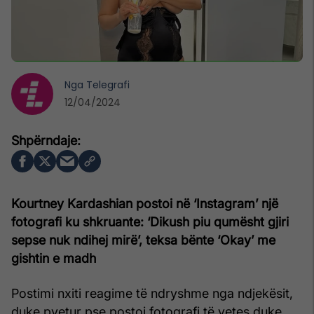
Nga
Telegrafi
12/04/2024
Kourtney Kardashian postoi në ‘Instagram’ një
fotografi ku shkruante: ‘Dikush piu qumësht gjiri
sepse nuk ndihej mirë’, teksa bënte ‘Okay’ me
gishtin e madh
Postimi nxiti reagime të ndryshme nga ndjekësit,
duke pyetur pse postoi fotografi të vetes duke