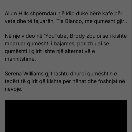
Alum Hills shpërndau një klip duke bërë kafe për
vete dhe të fejuarën, Tia Blanco, me qumësht gjiri.
Në një video në ‘YouTube’, Brody zbuloi se i kishte
mbaruar qumështi i bajames, por zbuloi se
qumështi i gjirit ishte një alternativë e
mahnitshme.
Serena Williams gjithashtu dhuroi qumështin e
tepërt të gjirit që kishte për nënat dhe foshnjat në
nevojë.