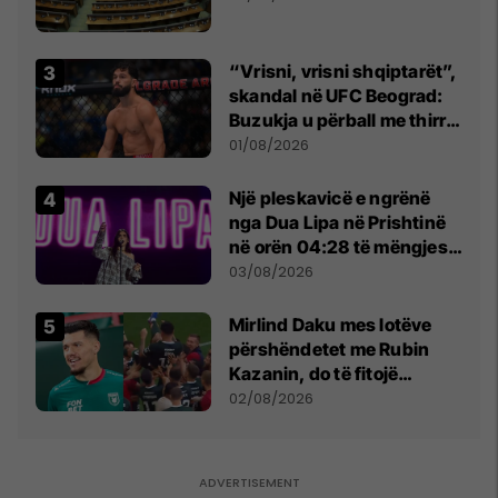
“Vrisni, vrisni shqiptarët”,
skandal në UFC Beograd:
Buzukja u përball me thirrje
anti-shqiptare nga
01/08/2026
tribunat
Një pleskavicë e ngrënë
nga Dua Lipa në Prishtinë
në orën 04:28 të mëngjesit
- dhe bota digjitale serbe
03/08/2026
shpall gjendjen e luftës
Mirlind Daku mes lotëve
përshëndetet me Rubin
Kazanin, do të fitojë
miliona te Spartak Moska
02/08/2026