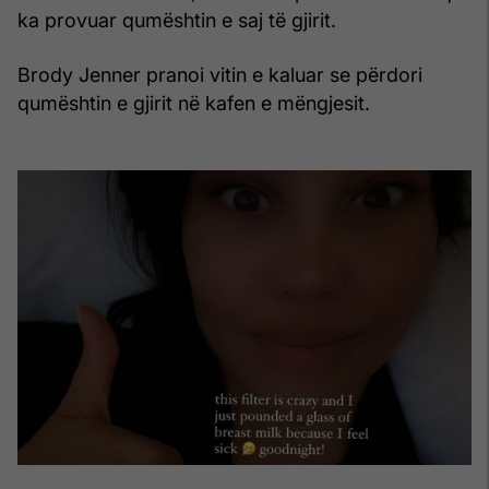
ka provuar qumështin e saj të gjirit.
Brody Jenner pranoi vitin e kaluar se përdori
qumështin e gjirit në kafen e mëngjesit.