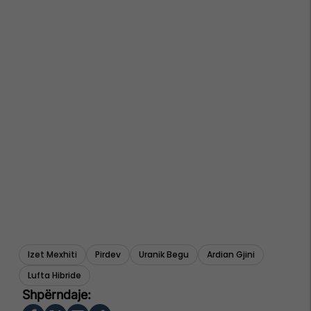
Izet Mexhiti
Pirdev
Uranik Begu
Ardian Gjini
Lufta Hibride