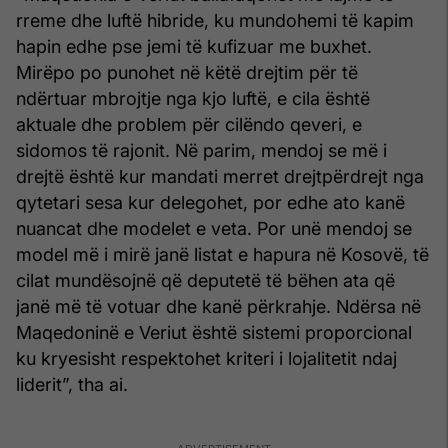
rreme dhe luftë hibride, ku mundohemi të kapim
hapin edhe pse jemi të kufizuar me buxhet.
Mirëpo po punohet në këtë drejtim për të
ndërtuar mbrojtje nga kjo luftë, e cila është
aktuale dhe problem për cilëndo qeveri, e
sidomos të rajonit. Në parim, mendoj se më i
drejtë është kur mandati merret drejtpërdrejt nga
qytetari sesa kur delegohet, por edhe ato kanë
nuancat dhe modelet e veta. Por unë mendoj se
model më i mirë janë listat e hapura në Kosovë, të
cilat mundësojnë që deputetë të bëhen ata që
janë më të votuar dhe kanë përkrahje. Ndërsa në
Maqedoninë e Veriut është sistemi proporcional
ku kryesisht respektohet kriteri i lojalitetit ndaj
liderit”, tha ai.