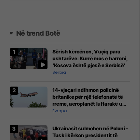
Në trend Botë
Sërish kërcënon, Vuçiq para
ushtarëve: Kurrë mos e harroni,
'Kosova është pjesë e Serbisë'
Serbia
14-vjeçari ndihmon policinë
britanike për një telefonatë të
rreme, aeroplanët luftarakë u
ngritën në ajër për të
Evropa
interceptuar fluturaken e Qatar
Airways që po shkonte drejt
Ukrainasit sulmohen në Poloni -
Mançesterit
Tusk i kërkon presidentit të