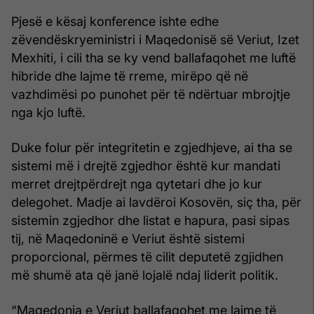
Pjesë e kësaj konference ishte edhe
zëvendëskryeministri i Maqedonisë së Veriut, Izet
Mexhiti, i cili tha se ky vend ballafaqohet me luftë
hibride dhe lajme të rreme, mirëpo që në
vazhdimësi po punohet për të ndërtuar mbrojtje
nga kjo luftë.
Duke folur për integritetin e zgjedhjeve, ai tha se
sistemi më i drejtë zgjedhor është kur mandati
merret drejtpërdrejt nga qytetari dhe jo kur
delegohet. Madje ai lavdëroi Kosovën, siç tha, për
sistemin zgjedhor dhe listat e hapura, pasi sipas
tij, në Maqedoninë e Veriut është sistemi
proporcional, përmes të cilit deputetë zgjidhen
më shumë ata që janë lojalë ndaj liderit politik.
“Maqedonia e Veriut ballafaqohet me lajme të