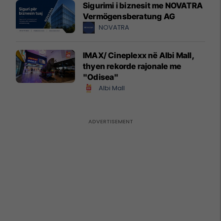
Sigurimi i biznesit me NOVATRA
Vermögensberatung AG
NOVATRA
IMAX/ Cineplexx në Albi Mall,
thyen rekorde rajonale me
"Odisea"
Albi Mall