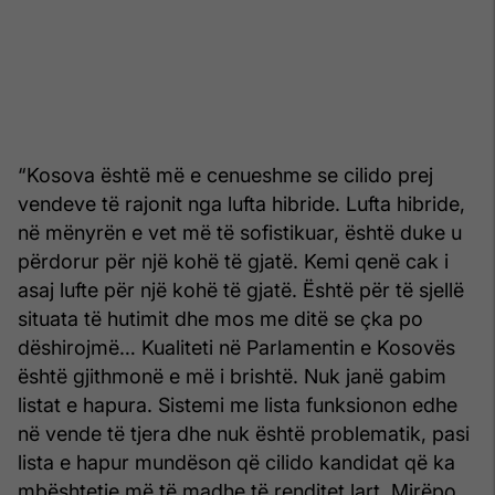
“Kosova është më e cenueshme se cilido prej
vendeve të rajonit nga lufta hibride. Lufta hibride,
në mënyrën e vet më të sofistikuar, është duke u
përdorur për një kohë të gjatë. Kemi qenë cak i
asaj lufte për një kohë të gjatë. Është për të sjellë
situata të hutimit dhe mos me ditë se çka po
dëshirojmë… Kualiteti në Parlamentin e Kosovës
është gjithmonë e më i brishtë. Nuk janë gabim
listat e hapura. Sistemi me lista funksionon edhe
në vende të tjera dhe nuk është problematik, pasi
lista e hapur mundëson që cilido kandidat që ka
mbështetje më të madhe të renditet lart. Mirëpo