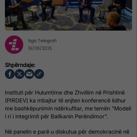
Nga
Telegrafi
19/06/2025
Instituti për Hulumtime dhe Zhvillim në Prishtinë
(PIRDEV) ka mbajtur të enjten konferencë lidhur
me bashkëpunimin ndërkufitar, me temën “Modeli
i ri i integrimit për Ballkanin Perëndimor”.
Në panelin e parë u diskutua për demokracinë në