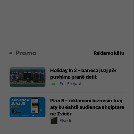
Promo
Reklamo këtu
Holiday In 2 – banesa juaj për
pushime pranë detit
Edil Project
Plan B – reklamoni biznesin tuaj
aty ku është audienca shqiptare
në Zvicër
Plan B