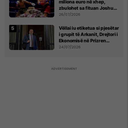
miliona euro në xhep,
zbulohet sa fituan Joshua
e Prenga
26/07/2026
Vëllai iu etiketua si pjesëtar
i grupit të Arkanit, Drejtori i
Ekonomisë në Prizren
mohon pretendimet
24/07/2026