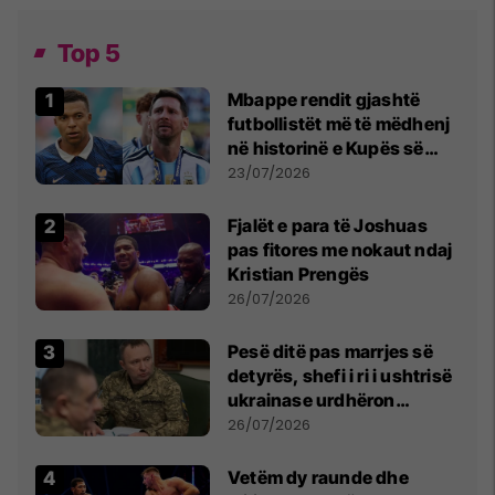
Top 5
Mbappe rendit gjashtë
futbollistët më të mëdhenj
në historinë e Kupës së
Botës, Messi mbetet i dyti
23/07/2026
Fjalët e para të Joshuas
pas fitores me nokaut ndaj
Kristian Prengës
26/07/2026
Pesë ditë pas marrjes së
detyrës, shefi i ri i ushtrisë
ukrainase urdhëron
kontroll të madh
26/07/2026
Vetëm dy raunde dhe