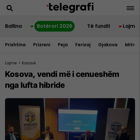
Ballina
Botërori 2026
Të fundit
Lajme
Prishtina
Prizreni
Peja
Ferizaj
Gjakova
Mitrov
Lajme
>
Kosovë
Kosova, vendi më i cenueshëm
nga lufta hibride