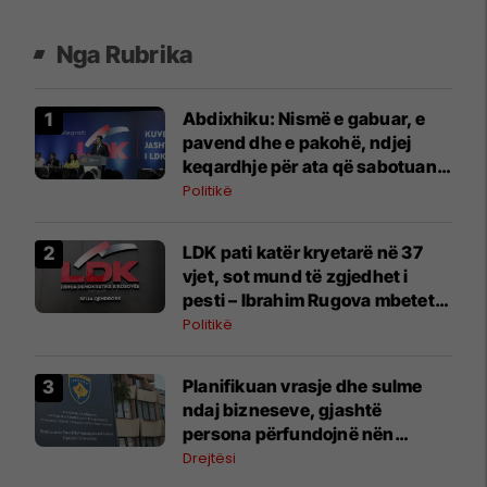
Nga Rubrika
Abdixhiku: Nismë e gabuar, e
pavend dhe e pakohë, ndjej
keqardhje për ata që sabotuan
partinë
Politikë
LDK pati katër kryetarë në 37
vjet, sot mund të zgjedhet i
pesti – Ibrahim Rugova mbetet
më jetëgjati
Politikë
​Planifikuan vrasje dhe sulme
ndaj bizneseve, gjashtë
persona përfundojnë nën
aktakuzë
Drejtësi