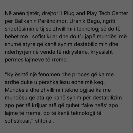
Në anën tjetër, drejtori i Plug and Play Tech Center
për Ballkanin Perëndimor, Uranik Begu, ngriti
shqetësimin e tij se zhvillimi i teknologjisë do të
bëhet më i sofistikuar dhe do t’u japë mundësi më
shumë atyre që kanë synim destabilizimin dhe
ndërhyrjen në vende të ndryshme, kryesisht
përmes lajmeve të rreme.
“Ky është një fenomen dhe proces që ka me
ardhë duke u përshkallëzu edhe më keq.
Mundësia dhe zhvillimi i teknologjisë ka me
mundësu që ata që kanë synim për destabilizim
apo për të krijuar atë që quhet ‘fake neës’ apo
lajme të rreme, do të kenë teknologji të
sofistikuar,” shtoi ai.