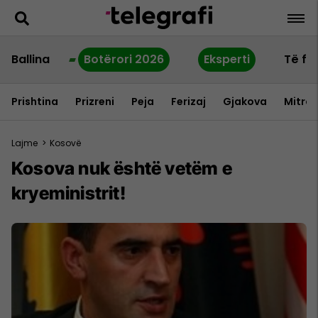
Ballina
Botërori 2026
Eksperti
Të fu
Prishtina
Prizreni
Peja
Ferizaj
Gjakova
Mitrov
Lajme
>
Kosovë
Kosova nuk është vetëm e
kryeministrit!