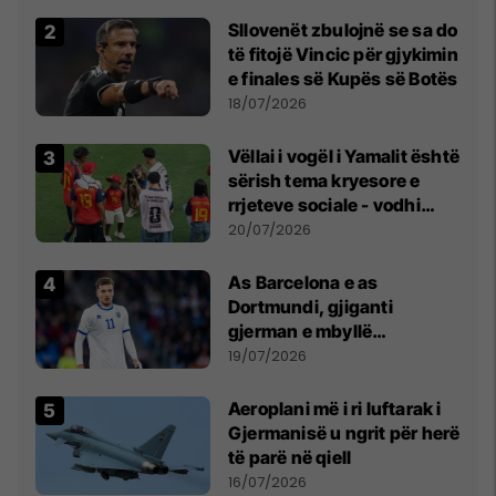
erëra të forta
Sllovenët zbulojnë se sa do
të fitojë Vincic për gjykimin
e finales së Kupës së Botës
18/07/2026
Vëllai i vogël i Yamalit është
sërish tema kryesore e
rrjeteve sociale - vodhi
vëmendjen pas finales së
20/07/2026
Kupës së Botës
As Barcelona e as
Dortmundi, gjiganti
gjerman e mbyllë
marrëveshjen për Fisnik
19/07/2026
Asllanin
Aeroplani më i ri luftarak i
Gjermanisë u ngrit për herë
të parë në qiell
16/07/2026