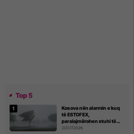
Top 5
Kosova nën alarmin e kuq
të ESTOFEX,
paralajmërohen stuhi të
fuqishme me breshër dhe
21/07/2026