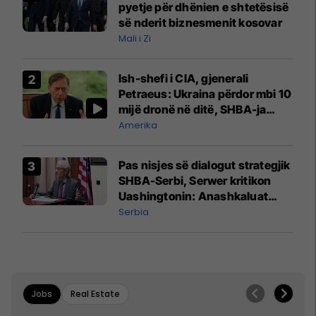
pyetje për dhënien e shtetësisë
së nderit biznesmenit kosovar
Mali i Zi
Ish-shefi i CIA, gjenerali
Petraeus: Ukraina përdor mbi 10
mijë dronë në ditë, SHBA-ja
mbetet shumë prapa në
Amerika
prodhim
Pas nisjes së dialogut strategjik
SHBA-Serbi, Serwer kritikon
Uashingtonin: Anashkaluat
Banjskën, sulmin ndaj KFOR-it
Serbia
dhe rrëmbimin e Policëve të
Kosovës
Jobs
Real Estate