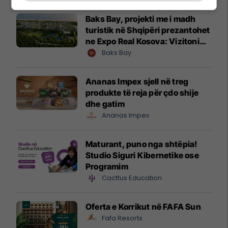
Baks Bay, projekti me i madh
turistik në Shqipëri prezantohet
ne Expo Real Kosova: Vizitoni
shtandin dhe zbuloni
Baks Bay
mundësitë e investimit
Ananas Impex sjell në treg
produkte të reja për çdo shije
dhe gatim
Ananas Impex
Maturant, puno nga shtëpia!
Studio Siguri Kibernetike ose
Programim
Cacttus Education
Oferta e Korrikut në FAFA Sun
Fafa Resorts