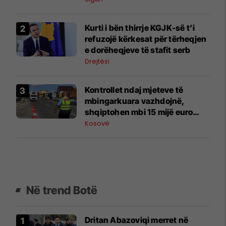
​Kurti i bën thirrje KGJK-së t’i
refuzojë kërkesat për tërheqjen
e dorëheqjeve të stafit serb
Drejtësi
Kontrollet ndaj mjeteve të
mbingarkuara vazhdojnë,
shqiptohen mbi 15 mijë euro
gjoba
Kosovë
Në trend Botë
Dritan Abazoviqi merret në