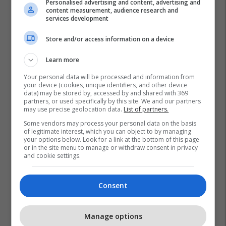
Personalised advertising and content, advertising and
content measurement, audience research and
services development
Store and/or access information on a device
Learn more
Your personal data will be processed and information from
your device (cookies, unique identifiers, and other device
data) may be stored by, accessed by and shared with 369
partners, or used specifically by this site. We and our partners
may use precise geolocation data.
List of partners.
Some vendors may process your personal data on the basis
of legitimate interest, which you can object to by managing
your options below. Look for a link at the bottom of this page
or in the site menu to manage or withdraw consent in privacy
and cookie settings.
Consent
Promo
Reklamo këtu
Manage options