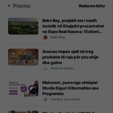
Promo
Reklamo këtu
Baks Bay, projekti me i madh
turistik në Shqipëri prezantohet
ne Expo Real Kosova: Vizitoni
shtandin dhe zbuloni
Baks Bay
mundësitë e investimit
Ananas Impex sjell në treg
produkte të reja për çdo shije
dhe gatim
Ananas Impex
Maturant, puno nga shtëpia!
Studio Siguri Kibernetike ose
Programim
Cacttus Education