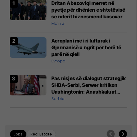
Dritan Abazoviqi merret në
pyetje për dhënien e shtetësisë
së nderit biznesmenit kosovar
Mali i Zi
Aeroplani më i ri luftarak i
Gjermanisë u ngrit për herë të
parë në qiell
Evropa
Pas nisjes së dialogut strategjik
SHBA-Serbi, Serwer kritikon
Uashingtonin: Anashkaluat
Banjskën, sulmin ndaj KFOR-it
Serbia
dhe rrëmbimin e Policëve të
Kosovës
Jobs
Real Estate