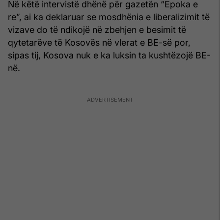
Në këtë intervistë dhënë për gazetën “Epoka e
re”, ai ka deklaruar se mosdhënia e liberalizimit të
vizave do të ndikojë në zbehjen e besimit të
qytetarëve të Kosovës në vlerat e BE-së por,
sipas tij, Kosova nuk e ka luksin ta kushtëzojë BE-
në.