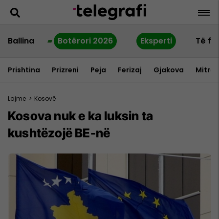
Ballina
Botërori 2026
Eksperti
Të fu
Prishtina
Prizreni
Peja
Ferizaj
Gjakova
Mitrov
Lajme
>
Kosovë
Kosova nuk e ka luksin ta
kushtëzojë BE-në