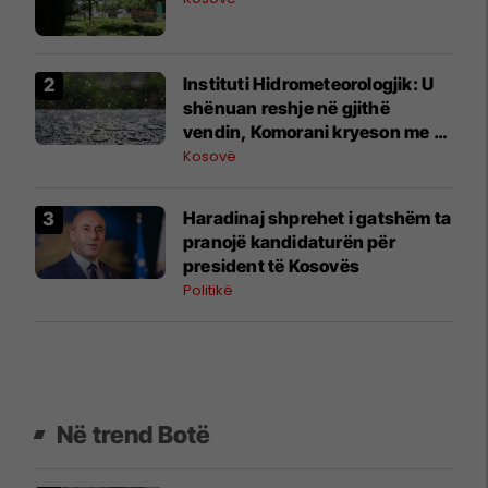
​Instituti Hidrometeorologjik: U
shënuan reshje në gjithë
vendin, Komorani kryeson me 15
mm shi
Kosovë
Haradinaj shprehet i gatshëm ta
pranojë kandidaturën për
president të Kosovës
Politikë
Në trend Botë