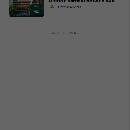
Oferta e Korrikut në FAFA Sun
Fafa Resorts