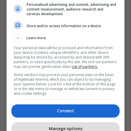
Personalised advertising and content, advertising and
content measurement, audience research and
services development
Store and/or access information on a device
Learn more
Your personal data will be processed and information from
your device (cookies, unique identifiers, and other device
data) may be stored by, accessed by and shared with 369
partners, or used specifically by this site. We and our partners
Liberalizimi I Vizave
Dialogu Kosovë-Serbi
may use precise geolocation data.
List of partners.
Ibrahim Gashi
Some vendors may process your personal data on the basis
of legitimate interest, which you can object to by managing
your options below. Look for a link at the bottom of this page
or in the site menu to manage or withdraw consent in privacy
and cookie settings.
Consent
Manage options