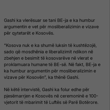
Gashi ka vlerësuar se tani BE-ja e ka humbur
argumentin e vet për mosliberalizimin e vizave
për qytetarët e Kosovës.
“Kosova nuk e ka shumë luksin të kushtëzojë,
sado që mosdhënia e liberalizimit ndikon në
zbehjen e besimit të kosovarëve në vlerat e
proklamuara humane të BE-së. Në fakt, BE-ja e
ka humbur argumentin për mosliberalizimin e
vizave për Kosovën”, ka thënë Gashi.
Në këtë intervistë, Gashi ka folur edhe për
pjesëmarrjen e Kosovës në ceremoninë e 100-
vjetorit të mbarimit të Luftës së Parë Botërore.