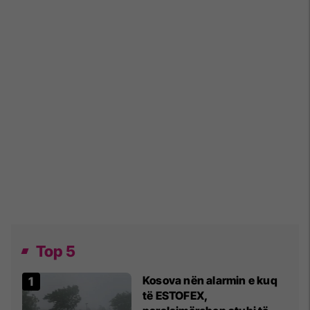
Top 5
Kosova nën alarmin e kuq
të ESTOFEX,