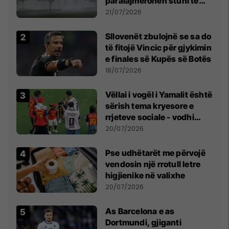
paralajmërohen stuhi të
fuqishme me breshër dhe
21/07/2026
erëra të forta
Sllovenët zbulojnë se sa do
të fitojë Vincic për gjykimin
e finales së Kupës së Botës
18/07/2026
Vëllai i vogël i Yamalit është
sërish tema kryesore e
rrjeteve sociale - vodhi
vëmendjen pas finales së
20/07/2026
Kupës së Botës
Pse udhëtarët me përvojë
vendosin një rrotull letre
higjienike në valixhe
20/07/2026
As Barcelona e as
Dortmundi, gjiganti