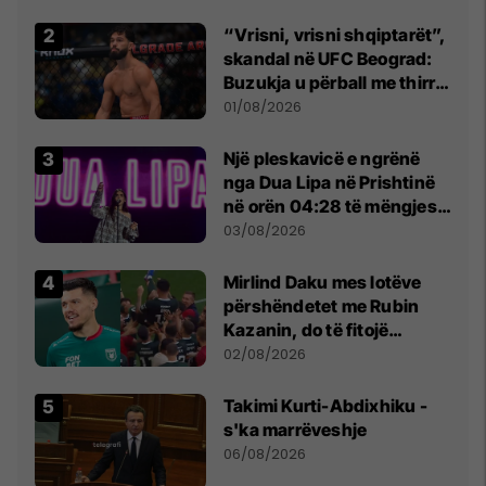
Beograd
“Vrisni, vrisni shqiptarët”,
skandal në UFC Beograd:
Buzukja u përball me thirrje
anti-shqiptare nga
01/08/2026
tribunat
Një pleskavicë e ngrënë
nga Dua Lipa në Prishtinë
në orën 04:28 të mëngjesit
- dhe bota digjitale serbe
03/08/2026
shpall gjendjen e luftës
Mirlind Daku mes lotëve
përshëndetet me Rubin
Kazanin, do të fitojë
miliona te Spartak Moska
02/08/2026
Takimi Kurti-Abdixhiku -
s'ka marrëveshje
06/08/2026