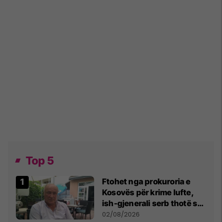
Top 5
Ftohet nga prokuroria e
Kosovës për krime lufte,
ish-gjenerali serb thotë se
dikush e tradhtoi në
02/08/2026