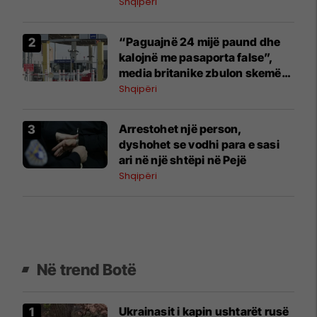
arrestohet 33-vjeçari në Vlorë
Shqipëri
“Paguajnë 24 mijë paund dhe
kalojnë me pasaporta false”,
media britanike zbulon skemën
e kontrabandistëve shqiptarë
Shqipëri
Arrestohet një person,
dyshohet se vodhi para e sasi
ari në një shtëpi në Pejë
Shqipëri
Në trend Botë
Ukrainasit i kapin ushtarët rusë