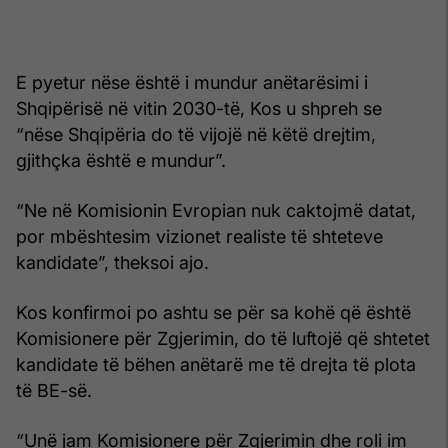
E pyetur nëse është i mundur anëtarësimi i
Shqipërisë në vitin 2030-të, Kos u shpreh se
“nëse Shqipëria do të vijojë në këtë drejtim,
gjithçka është e mundur”.
“Ne në Komisionin Evropian nuk caktojmë datat,
por mbështesim vizionet realiste të shteteve
kandidate”, theksoi ajo.
Kos konfirmoi po ashtu se për sa kohë që është
Komisionere për Zgjerimin, do të luftojë që shtetet
kandidate të bëhen anëtarë me të drejta të plota
të BE-së.
“Unë jam Komisionere për Zgjerimin dhe roli im