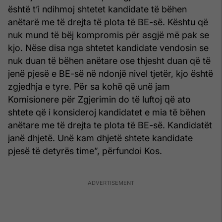
është t’i ndihmoj shtetet kandidate të bëhen
anëtarë me të drejta të plota të BE-së. Kështu që
nuk mund të bëj kompromis për asgjë më pak se
kjo. Nëse disa nga shtetet kandidate vendosin se
nuk duan të bëhen anëtare ose thjesht duan që të
jenë pjesë e BE-së në ndonjë nivel tjetër, kjo është
zgjedhja e tyre. Për sa kohë që unë jam
Komisionere për Zgjerimin do të luftoj që ato
shtete që i konsideroj kandidatet e mia të bëhen
anëtare me të drejta te plota të BE-së. Kandidatët
janë dhjetë. Unë kam dhjetë shtete kandidate
pjesë të detyrës time”, përfundoi Kos.