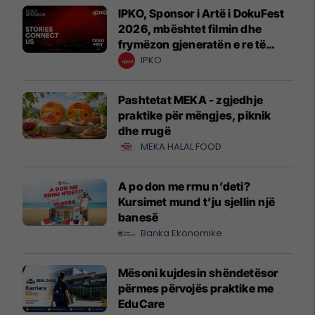
IPKO, Sponsor i Artë i DokuFest
2026, mbështet filmin dhe
frymëzon gjeneratën e re të
krijuesve
IPKO
Pashtetat MEKA - zgjedhje
praktike për mëngjes, piknik
dhe rrugë
MEKA HALAL FOOD
A po don me rrnu n’deti?
Kursimet mund t’ju sjellin një
banesë
Banka Ekonomike
Mësoni kujdesin shëndetësor
përmes përvojës praktike me
EduCare