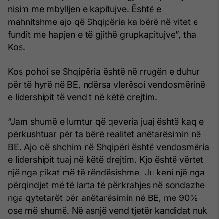
nisim me mbylljen e kapitujve. Është e
mahnitshme ajo që Shqipëria ka bërë në vitet e
fundit me hapjen e të gjithë grupkapitujve”, tha
Kos.
Kos pohoi se Shqipëria është në rrugën e duhur
për të hyrë në BE, ndërsa vlerësoi vendosmërinë
e lidershipit të vendit në këtë drejtim.
“Jam shumë e lumtur që qeveria juaj është kaq e
përkushtuar për ta bërë realitet anëtarësimin në
BE. Ajo që shohim në Shqipëri është vendosmëria
e lidershipit tuaj në këtë drejtim. Kjo është vërtet
një nga pikat më të rëndësishme. Ju keni një nga
përqindjet më të larta të përkrahjes në sondazhe
nga qytetarët për anëtarësimin në BE, me 90%
ose më shumë. Në asnjë vend tjetër kandidat nuk