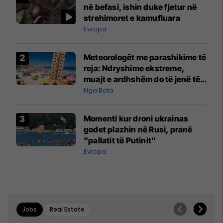
në befasi, ishin duke fjetur në
strehimoret e kamufluara
Evropa
Meteorologët me parashikime të
reja: Ndryshime ekstreme,
muajt e ardhshëm do të jenë të
pazakontë
Nga Bota
Momenti kur droni ukrainas
godet plazhin në Rusi, pranë
"pallatit të Putinit"
Evropa
Jobs
Real Estate