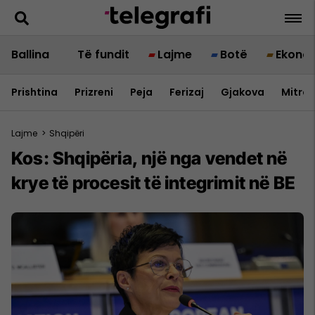
Ballina
Të fundit
Lajme
Botë
Ekono
Prishtina
Prizreni
Peja
Ferizaj
Gjakova
Mitrov
Lajme
>
Shqipëri
Kos: Shqipëria, një nga vendet në
krye të procesit të integrimit në BE