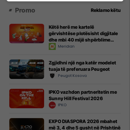
Promo
Reklamo këtu
Këtë herë me kartelë
gërvishtëse plotësisht digjitale
dhe mbi 40 mijë shpërblime
instant!
Meridian
Zgjidhni një nga katër modelet
tuaja të preferuara Peugeot
Peugot Kosova
IPKO vazhdon partneritetin me
Sunny Hill Festival 2026
IPKO
EXPO DIASPORA 2026 mbahet
më 3, 4 dhe 5 gusht në Prishtinë