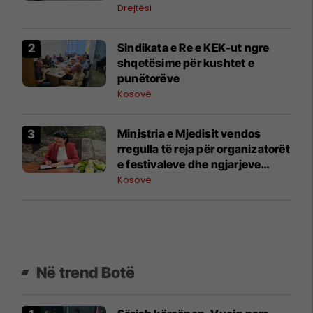
prova
Drejtësi
Sindikata e Re e KEK-ut ngre
shqetësime për kushtet e
punëtorëve
Kosovë
Ministria e Mjedisit vendos
rregulla të reja për organizatorët
e festivaleve dhe ngjarjeve
publike
Kosovë
Në trend Botë