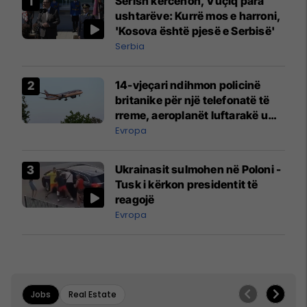
Sërish kërcënon, Vuçiq para
ushtarëve: Kurrë mos e harroni,
'Kosova është pjesë e Serbisë'
Serbia
14-vjeçari ndihmon policinë
britanike për një telefonatë të
rreme, aeroplanët luftarakë u
ngritën në ajër për të
Evropa
interceptuar fluturaken e Qatar
Airways që po shkonte drejt
Ukrainasit sulmohen në Poloni -
Mançesterit
Tusk i kërkon presidentit të
reagojë
Evropa
Jobs
Real Estate