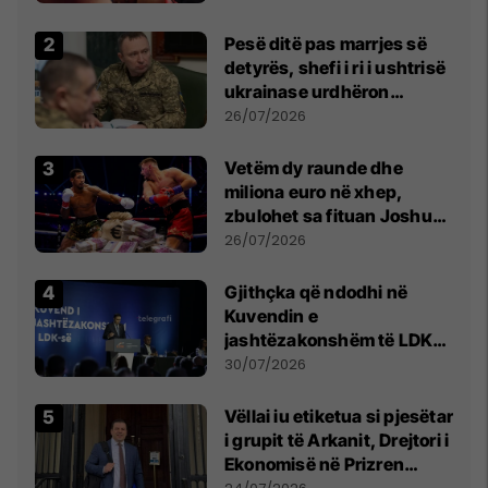
Pesë ditë pas marrjes së
detyrës, shefi i ri i ushtrisë
ukrainase urdhëron
kontroll të madh
26/07/2026
Vetëm dy raunde dhe
miliona euro në xhep,
zbulohet sa fituan Joshua
e Prenga
26/07/2026
Gjithçka që ndodhi në
Kuvendin e
jashtëzakonshëm të LDK-
së
30/07/2026
Vëllai iu etiketua si pjesëtar
i grupit të Arkanit, Drejtori i
Ekonomisë në Prizren
mohon pretendimet