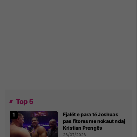
Top 5
Fjalët e para të Joshuas
pas fitores me nokaut ndaj
Kristian Prengës
26/07/2026