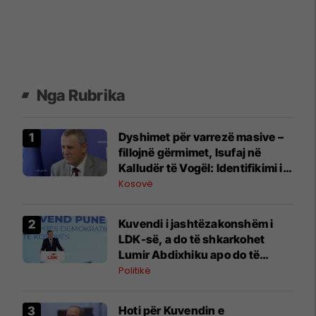
Nga Rubrika
Dyshimet për varrezë masive –
fillojnë gërmimet, ​Isufaj në
Kalludër të Vogël: Identifikimi i
mbetjeve mortore do të kërkojë
Kosovë
kohë
Kuvendi i jashtëzakonshëm i
LDK-së, a do të shkarkohet
Lumir Abdixhiku apo do të
vazhdojë ta udhëheq partinë?
Politikë
Hoti për Kuvendin e