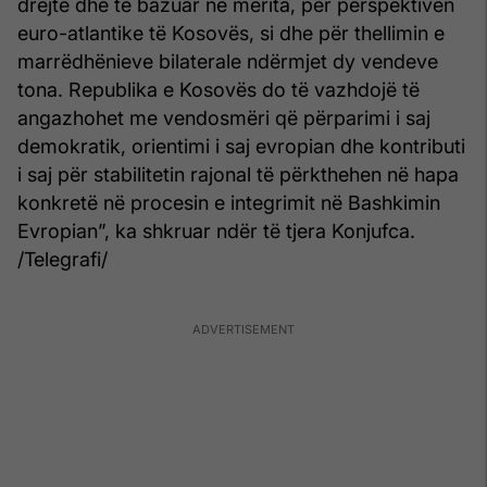
drejtë dhe të bazuar në merita, për perspektivën
euro-atlantike të Kosovës, si dhe për thellimin e
marrëdhënieve bilaterale ndërmjet dy vendeve
tona. Republika e Kosovës do të vazhdojë të
angazhohet me vendosmëri që përparimi i saj
demokratik, orientimi i saj evropian dhe kontributi
i saj për stabilitetin rajonal të përkthehen në hapa
konkretë në procesin e integrimit në Bashkimin
Evropian”, ka shkruar ndër të tjera Konjufca.
/Telegrafi/