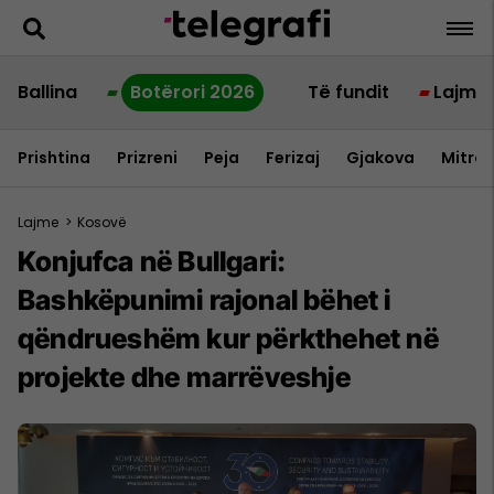
Ballina
Botërori 2026
Të fundit
Lajme
Prishtina
Prizreni
Peja
Ferizaj
Gjakova
Mitrov
Lajme
>
Kosovë
Konjufca në Bullgari:
Bashkëpunimi rajonal bëhet i
qëndrueshëm kur përkthehet në
projekte dhe marrëveshje