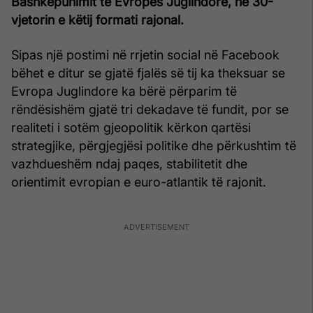
Bashkëpunimit të Evropës Juglindore, në 30-
vjetorin e këtij formati rajonal.
Sipas një postimi në rrjetin social në Facebook
bëhet e ditur se gjatë fjalës së tij ka theksuar se
Evropa Juglindore ka bërë përparim të
rëndësishëm gjatë tri dekadave të fundit, por se
realiteti i sotëm gjeopolitik kërkon qartësi
strategjike, përgjegjësi politike dhe përkushtim të
vazhdueshëm ndaj paqes, stabilitetit dhe
orientimit evropian e euro-atlantik të rajonit.