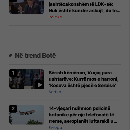
jashtëzakonshëm të LDK-së:
Nuk është kundër askujt, do të
dalim më të fortë
Politikë
Në trend Botë
Sërish kërcënon, Vuçiq para
ushtarëve: Kurrë mos e harroni,
'Kosova është pjesë e Serbisë'
Serbia
14-vjeçari ndihmon policinë
britanike për një telefonatë të
rreme, aeroplanët luftarakë u
ngritën në ajër për të
Evropa