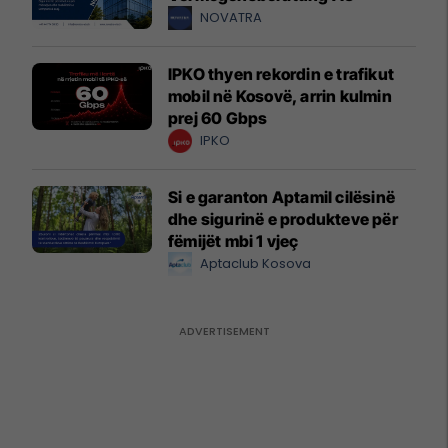
NOVATRA
IPKO thyen rekordin e trafikut
mobil në Kosovë, arrin kulmin
prej 60 Gbps
IPKO
Si e garanton Aptamil cilësinë
dhe sigurinë e produkteve për
fëmijët mbi 1 vjeç
Aptaclub Kosova