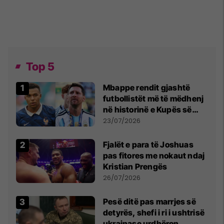
Top 5
Mbappe rendit gjashtë
futbollistët më të mëdhenj
në historinë e Kupës së
Botës, Messi mbetet i dyti
23/07/2026
Fjalët e para të Joshuas
pas fitores me nokaut ndaj
Kristian Prengës
26/07/2026
Pesë ditë pas marrjes së
detyrës, shefi i ri i ushtrisë
ukrainase urdhëron