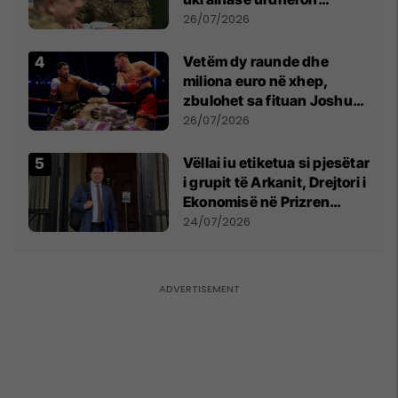
kontroll të madh
26/07/2026
Vetëm dy raunde dhe
miliona euro në xhep,
zbulohet sa fituan Joshua
e Prenga
26/07/2026
Vëllai iu etiketua si pjesëtar
i grupit të Arkanit, Drejtori i
Ekonomisë në Prizren
mohon pretendimet
24/07/2026