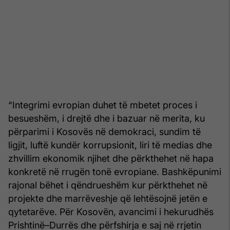
“Integrimi evropian duhet të mbetet proces i
besueshëm, i drejtë dhe i bazuar në merita, ku
përparimi i Kosovës në demokraci, sundim të
ligjit, luftë kundër korrupsionit, liri të medias dhe
zhvillim ekonomik njihet dhe përkthehet në hapa
konkretë në rrugën tonë evropiane. Bashkëpunimi
rajonal bëhet i qëndrueshëm kur përkthehet në
projekte dhe marrëveshje që lehtësojnë jetën e
qytetarëve. Për Kosovën, avancimi i hekurudhës
Prishtinë–Durrës dhe përfshirja e saj në rrjetin