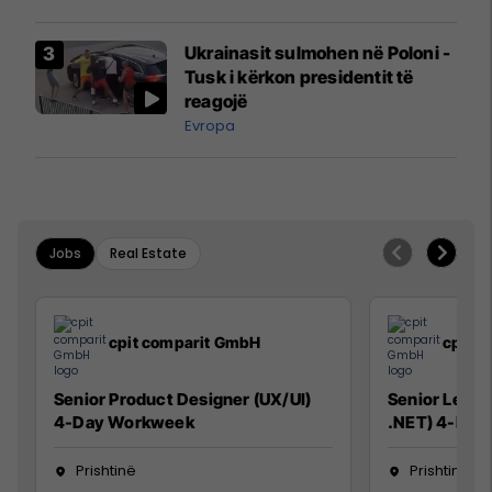
interceptuar fluturaken e Qatar
Airways që po shkonte drejt
Ukrainasit sulmohen në Poloni -
Mançesterit
Tusk i kërkon presidentit të
reagojë
Evropa
Jobs
Real Estate
cpit comparit GmbH
cpit 
Senior Product Designer (UX/UI)
Senior Lead 
4-Day Workweek
.NET) 4-Day
Prishtinë
Prishtinë