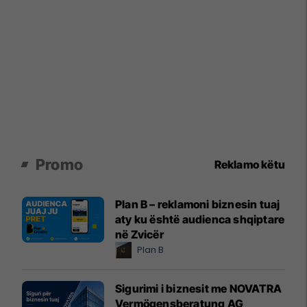
Promo
Reklamo këtu
Plan B – reklamoni biznesin tuaj
aty ku është audienca shqiptare
në Zvicër
Plan B
Sigurimi i biznesit me NOVATRA
Vermögensberatung AG