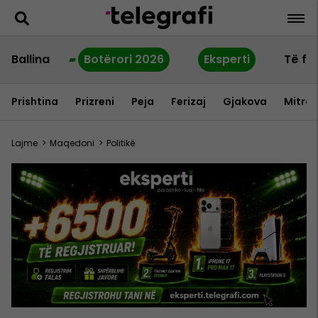
Ballina
Botërori 2026
Eksperti
Të fu
Prishtina
Prizreni
Peja
Ferizaj
Gjakova
Mitrov
Lajme
>
Maqedoni
>
Politikë