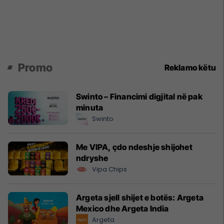
Promo
Reklamo këtu
Swinto – Financimi digjital në pak
minuta
Swinto
Me VIPA, çdo ndeshje shijohet
ndryshe
Vipa Chips
Argeta sjell shijet e botës: Argeta
Mexico dhe Argeta India
Argeta