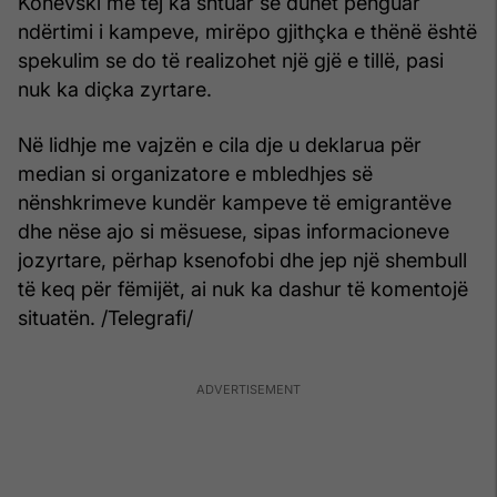
Konevski më tej ka shtuar se duhet penguar
ndërtimi i kampeve, mirëpo gjithçka e thënë është
spekulim se do të realizohet një gjë e tillë, pasi
nuk ka diçka zyrtare.
Në lidhje me vajzën e cila dje u deklarua për
median si organizatore e mbledhjes së
nënshkrimeve kundër kampeve të emigrantëve
dhe nëse ajo si mësuese, sipas informacioneve
jozyrtare, përhap ksenofobi dhe jep një shembull
të keq për fëmijët, ai nuk ka dashur të komentojë
situatën. /Telegrafi/