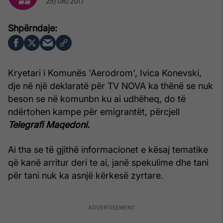
25/08/2017
Kryetari i Komunës 'Aerodrom', Ivica Konevski,
dje në një deklaratë për TV NOVA ka thënë se nuk
beson se në komunbn ku ai udhëheq, do të
ndërtohen kampe për emigrantët, përcjell
Telegrafi Maqedoni.
Ai tha se të gjithë informacionet e kësaj tematike
që kanë arritur deri te ai, janë spekulime dhe tani
për tani nuk ka asnjë kërkesë zyrtare.