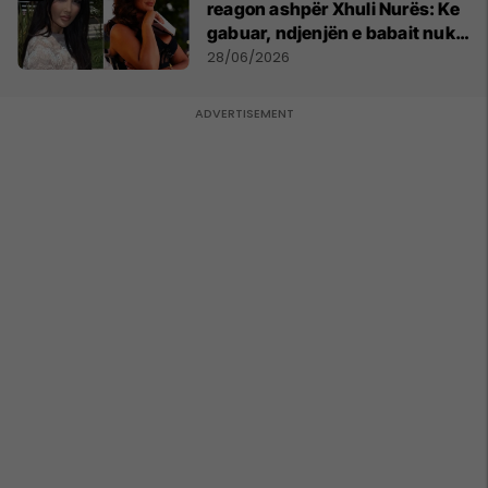
reagon ashpër Xhuli Nurës: Ke
gabuar, ndjenjën e babait nuk
mund t'ia plotësosh kurrë
28/06/2026