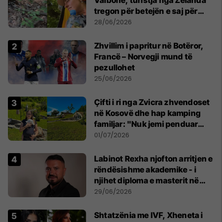
Valbonë, turistja nga Zelanda
tregon për betejën e saj për
mbijetesë
28/06/2026
Zhvillim i papritur në Botëror,
Francë – Norvegji mund të
pezullohet
25/06/2026
Çifti i ri nga Zvicra zhvendoset
në Kosovë dhe hap kamping
familjar: "Nuk jemi penduar
asnjë ditë"
01/07/2026
Labinot Rexha njofton arritjen e
rëndësishme akademike - i
njihet diploma e masterit në
Psikologji në Zvicër
29/06/2026
Shtatzënia me IVF, Xheneta i