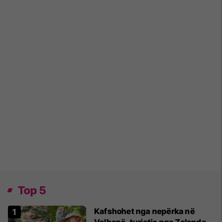
Top 5
Kafshohet nga nepërka në