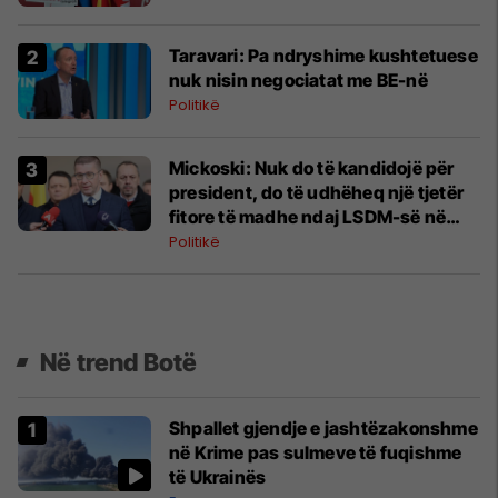
Taravari: Pa ndryshime kushtetuese
nuk nisin negociatat me BE-në
Politikë
​Mickoski: Nuk do të kandidojë për
president, do të udhëheq një tjetër
fitore të madhe ndaj LSDM-së në
zgjedhjet e ardhshme
Politikë
Në trend Botë
Shpallet gjendje e jashtëzakonshme
në Krime pas sulmeve të fuqishme
të Ukrainës