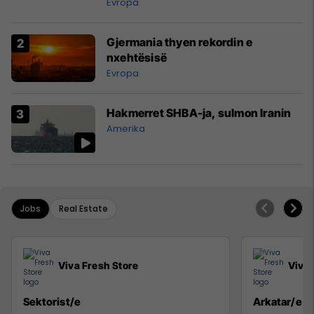
Evropa
Gjermania thyen rekordin e
nxehtësisë
Evropa
Hakmerret SHBA-ja, sulmon Iranin
Amerika
Jobs
Real Estate
Viva Fresh Store
Viva 
Sektorist/e
Arkatar/e