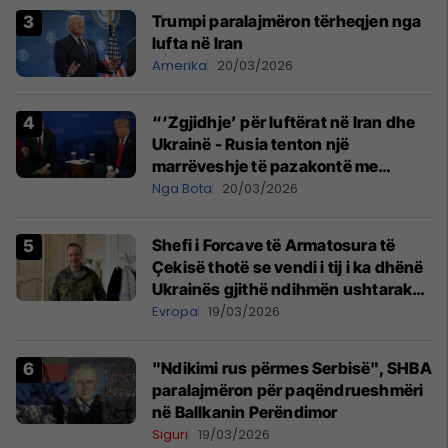
Trumpi paralajmëron tërheqjen nga
lufta në Iran
Amerika
20/03/2026
“‘Zgjidhje’ për luftërat në Iran dhe
Ukrainë - Rusia tenton një
marrëveshje të pazakontë me
SHBA-në, por oferta nuk pranohet
Nga Bota
20/03/2026
Shefi i Forcave të Armatosura të
Çekisë thotë se vendi i tij i ka dhënë
Ukrainës gjithë ndihmën ushtarake
që mundi
Evropa
19/03/2026
"Ndikimi rus përmes Serbisë", SHBA
paralajmëron për paqëndrueshmëri
në Ballkanin Perëndimor
Siguri
19/03/2026