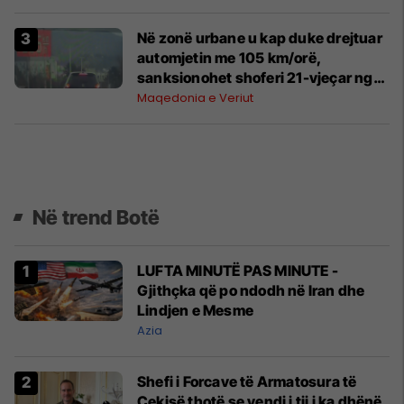
Në zonë urbane u kap duke drejtuar
automjetin me 105 km/orë,
sanksionohet shoferi 21-vjeçar nga
Shtipi
Maqedonia e Veriut
Në trend Botë
LUFTA MINUTË PAS MINUTE -
Gjithçka që po ndodh në Iran dhe
Lindjen e Mesme
Azia
Shefi i Forcave të Armatosura të
Çekisë thotë se vendi i tij i ka dhënë