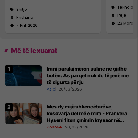
Teknologji
Shitje
Pejë
Prishtinë
23 Mars 2
4 Prill 2026
Më të lexuarat
Irani paralajmëron sulme në gjithë
botën: As parqet nuk do të jenë më
të sigurta për ju
Azia
20/03/2026
Mes dy mijë shkencëtarëve,
kosovarja del më e mira - Pranvera
Hyseni fiton çmimin kryesor në
konferencën më të madhe për
Kosovë
20/03/2026
shkenca planetare