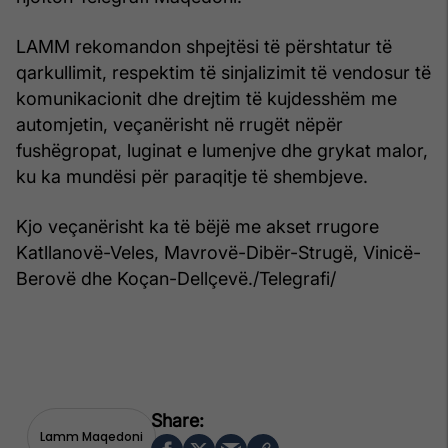
LAMM rekomandon shpejtësi të përshtatur të
qarkullimit, respektim të sinjalizimit të vendosur të
komunikacionit dhe drejtim të kujdesshëm me
automjetin, veçanërisht në rrugët nëpër
fushëgropat, luginat e lumenjve dhe grykat malor,
ku ka mundësi për paraqitje të shembjeve.
Kjo veçanërisht ka të bëjë me akset rrugore
Katllanovë-Veles, Mavrovë-Dibër-Strugë, Vinicë-
Berovë dhe Koçan-Dellçevë./Telegrafi/
Lamm Maqedoni