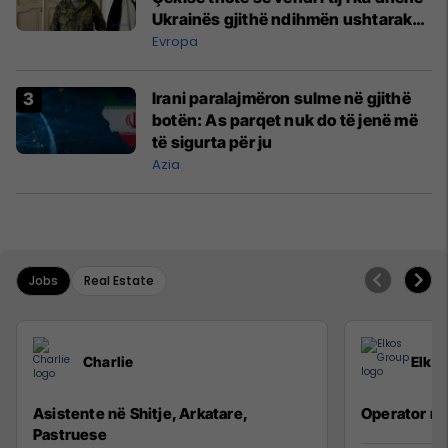
Ukrainës gjithë ndihmën ushtarake
që mundi
Evropa
Irani paralajmëron sulme në gjithë
botën: As parqet nuk do të jenë më
të sigurta për ju
Azia
Jobs
Real Estate
Charlie
Elko
Asistente në Shitje, Arkatare,
Operator n
Pastruese