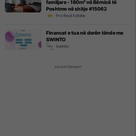
familjare - 180m² në Bërnicë të
Poshtme në shitje #15062
Pro Real Estate
Financat e tua në dorën tënde me
SWINTO
Swinto