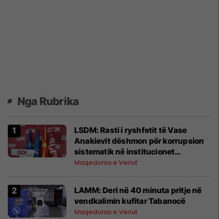
Nga Rubrika
LSDM: Rasti i ryshfetit të Vase
Anakievit dëshmon për korrupsion
sistematik në institucionet
shtetërore
Maqedonia e Veriut
LAMM: Deri në 40 minuta pritje në
vendkalimin kufitar Tabanocë
Maqedonia e Veriut