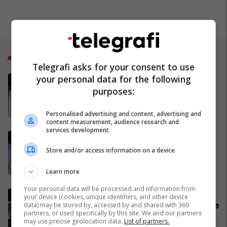
Top 5
Telegrafi asks for your consent to use
your personal data for the following
Vaktia e Ramazanit 2026 në
purposes:
Kosovë
29/01/2026
Personalised advertising and content, advertising and
content measurement, audience research and
services development
Kush është Marta Kos, zyrtarja
evropiane që po akuzohet se
Store and/or access information on a device
ishte bashkëpunëtore e UDBA-
s
14/03/2026
Learn more
Your personal data will be processed and information from
Gjithçka që ka ndodhur në 18
your device (cookies, unique identifiers, and other device
ditët e para të luftës në Iran dhe
data) may be stored by, accessed by and shared with 369
partners, or used specifically by this site. We and our partners
Lindjen e Mesme
may use precise geolocation data.
List of partners.