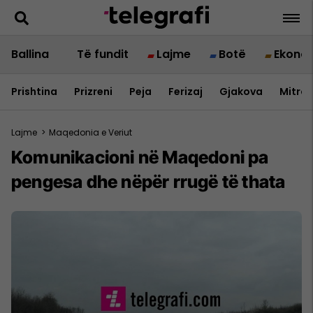
Ballina
Të fundit
Lajme
Botë
Ekono
Prishtina
Prizreni
Peja
Ferizaj
Gjakova
Mitrov
Lajme
>
Maqedonia e Veriut
Komunikacioni në Maqedoni pa
pengesa dhe nëpër rrugë të thata