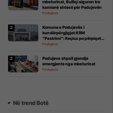
mbeturinat, Bulliqi siguron tre
kamionë shtesë për Podujevën
Podujeva
Komuna e Podujevës i
kundërpërgjigjet KRM
"Pastrimi": Reçica po përpiqet
ta bartë fajin për dështimin në
Podujeva
menaxhimin e mbeturinave
Podujeva shpall gjendje
emergjente nga mbeturinat
Podujeva
Në trend Botë