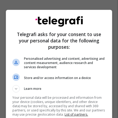
Telegrafi asks for your consent to use
your personal data for the following
Prishtina Lokale
Komuna E Podujevës
Podujeva
purposes:
Bursa Studentore
Prishtina
Personalised advertising and content, advertising and
content measurement, audience research and
services development
Store and/or access information on a device
Learn more
Your personal data will be processed and information from
your device (cookies, unique identifiers, and other device
data) may be stored by, accessed by and shared with 369
partners, or used specifically by this site. We and our partners
may use precise geolocation data.
List of partners.