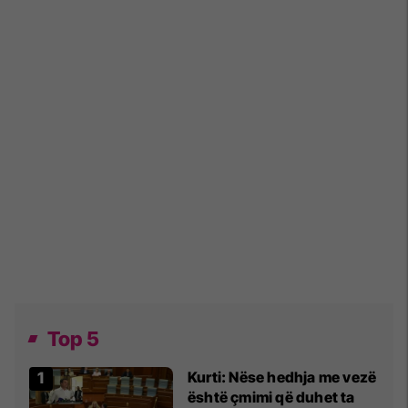
Top 5
Kurti: Nëse hedhja me vezë
është çmimi që duhet ta