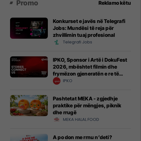
Promo
Reklamo këtu
Konkurset e javës në Telegrafi
Jobs: Mundësi të reja për
zhvillimin tuaj profesional
Telegrafi Jobs
IPKO, Sponsor i Artë i DokuFest
2026, mbështet filmin dhe
frymëzon gjeneratën e re të
krijuesve
IPKO
Pashtetat MEKA - zgjedhje
praktike për mëngjes, piknik
dhe rrugë
MEKA HALAL FOOD
A po don me rrnu n’deti?