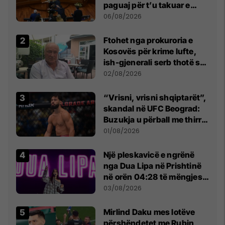
paguaj për t’u takuar e
bashkëbiseduar jam i
06/08/2026
lumtur ta bëj këtë
Ftohet nga prokuroria e
Kosovës për krime lufte,
ish-gjenerali serb thotë se
dikush e tradhtoi në
02/08/2026
Beograd
“Vrisni, vrisni shqiptarët”,
skandal në UFC Beograd:
Buzukja u përball me thirrje
anti-shqiptare nga
01/08/2026
tribunat
Një pleskavicë e ngrënë
nga Dua Lipa në Prishtinë
në orën 04:28 të mëngjesit
- dhe bota digjitale serbe
03/08/2026
shpall gjendjen e luftës
Mirlind Daku mes lotëve
përshëndetet me Rubin