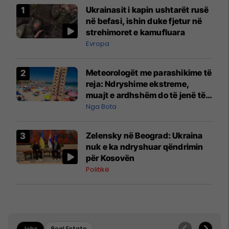
Ukrainasit i kapin ushtarët rusë
në befasi, ishin duke fjetur në
strehimoret e kamufluara
Evropa
Meteorologët me parashikime të
reja: Ndryshime ekstreme,
muajt e ardhshëm do të jenë të
pazakontë
Nga Bota
Zelensky në Beograd: Ukraina
nuk e ka ndryshuar qëndrimin
për Kosovën
Politikë
Jobs
Real Estate