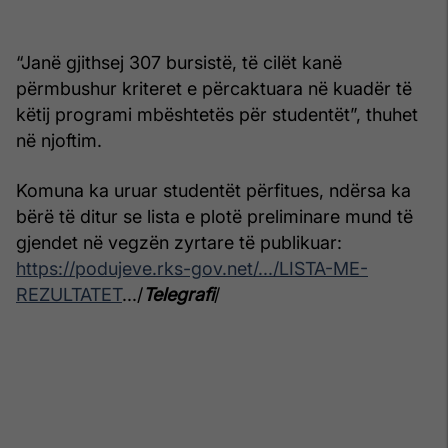
“Janë gjithsej 307 bursistë, të cilët kanë
përmbushur kriteret e përcaktuara në kuadër të
këtij programi mbështetës për studentët”, thuhet
në njoftim.
Komuna ka uruar studentët përfitues, ndërsa ka
bërë të ditur se lista e plotë preliminare mund të
gjendet në vegzën zyrtare të publikuar:
https://podujeve.rks-gov.net/.../LISTA-ME-
REZULTATET
.../
Telegrafi
/