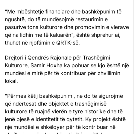
“Me mbështetje financiare dhe bashkëpunim të
ngushtë, do të mundësojmë restaurimin e
pasurive tona kulturore dhe promovimin e vlerave
që na lidhin me të kaluarën", është shprehur ai,
thuhet në njoftimin e QRTK-së.
Drejtori i Qendrës Rajonale për Trashëgimi
Kulturore, Samir Hoxha ka pohuar se kjo është një
mundësi e mirë për të kontribuar për zhvillimin
lokal.
"Përmes këtij bashkëpunimi, ne do të sigurojmë
që ndërtesat dhe objektet e trashëgimisë
kulturore të ruajnë vlerën e tyre historike dhe të
jenë pjesë e identitetit të qytetit. Ky projekt është
një mundësi e shkëlqyer për të kontribuar në