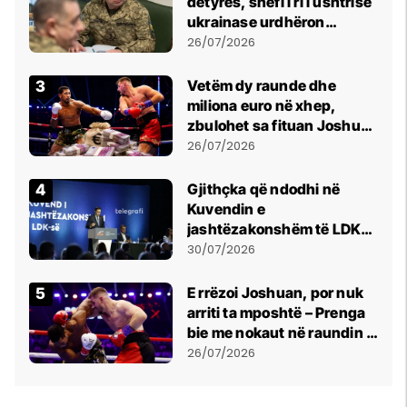
detyrës, shefi i ri i ushtrisë
ukrainase urdhëron
kontroll të madh
26/07/2026
Vetëm dy raunde dhe
miliona euro në xhep,
zbulohet sa fituan Joshua
e Prenga
26/07/2026
Gjithçka që ndodhi në
Kuvendin e
jashtëzakonshëm të LDK-
së
30/07/2026
E rrëzoi Joshuan, por nuk
arriti ta mposhtë – Prenga
bie me nokaut në raundin e
dytë
26/07/2026