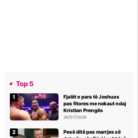
Top 5
Fjalët e para të Joshuas
pas fitores me nokaut ndaj
Kristian Prengës
26/07/2026
Pesë ditë pas marrjes së