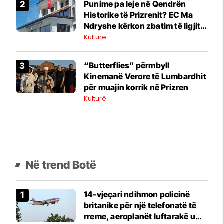
Punime pa leje në Qendrën
Historike të Prizrenit? EC Ma
Ndryshe kërkon zbatim të ligjit
dhe përgjegjësi institucionale
Kulturë
“Butterflies” përmbyll
Kinemanë Verore të Lumbardhit
për muajin korrik në Prizren
Kulturë
Në trend Botë
14-vjeçari ndihmon policinë
britanike për një telefonatë të
rreme, aeroplanët luftarakë u