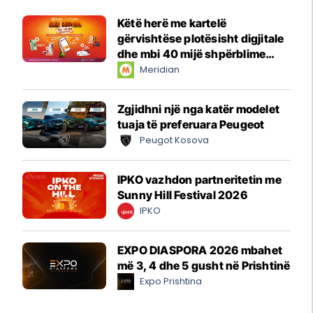
Këtë herë me kartelë
gërvishtëse plotësisht digjitale
dhe mbi 40 mijë shpërblime
instant!
Meridian
Zgjidhni një nga katër modelet
tuaja të preferuara Peugeot
Peugot Kosova
IPKO vazhdon partneritetin me
Sunny Hill Festival 2026
IPKO
EXPO DIASPORA 2026 mbahet
më 3, 4 dhe 5 gusht në Prishtinë
Expo Prishtina