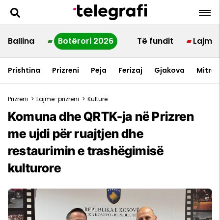
Ballina
Botërori 2026
Të fundit
Lajme
Prishtina
Prizreni
Peja
Ferizaj
Gjakova
Mitrov
Prizreni
>
Lajme-prizreni
>
Kulturë
Komuna dhe QRTK-ja në Prizren
me ujdi për ruajtjen dhe
restaurimin e trashëgimisë
kulturore