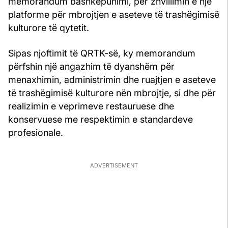
memorandum bashkëpunimi, për zhvillimin e një
platforme për mbrojtjen e aseteve të trashëgimisë
kulturore të qytetit.
Sipas njoftimit të QRTK-së, ky memorandum
përfshin një angazhim të dyanshëm për
menaxhimin, administrimin dhe ruajtjen e aseteve
të trashëgimisë kulturore nën mbrojtje, si dhe për
realizimin e veprimeve restauruese dhe
konservuese me respektimin e standardeve
profesionale.