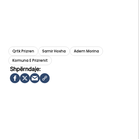
Qrtk Prizren
Samir Hoxha
Adem Morina
Komuna E Prizrenit