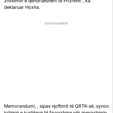
zhvillimin e qëndrueshëm të Prizrenit", ka
deklaruar Hoxha.
Memorandumi, , sipas njoftimit të QRTK-së, synon
krijimin e kushteve të favorshme për menaxhimin