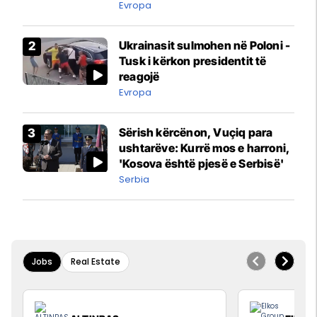
ngritën në ajër për të
Evropa
interceptuar fluturaken e Qatar
Airways që po shkonte drejt
Ukrainasit sulmohen në Poloni -
Mançesterit
Tusk i kërkon presidentit të
reagojë
Evropa
Sërish kërcënon, Vuçiq para
ushtarëve: Kurrë mos e harroni,
'Kosova është pjesë e Serbisë'
Serbia
Jobs
Real Estate