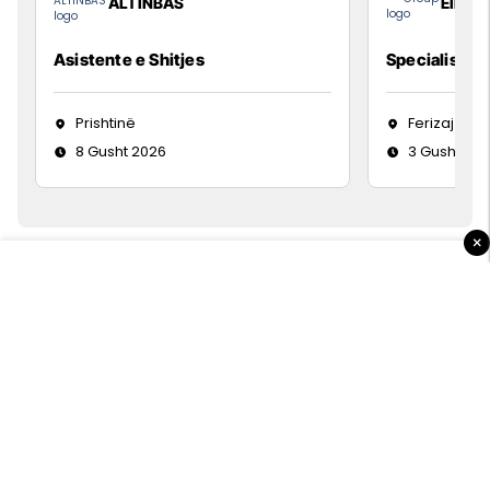
ALTINBAS
Elkos
Asistente e Shitjes
Specialist Mi
Prishtinë
Ferizaj
8 Gusht 2026
3 Gusht 20
×