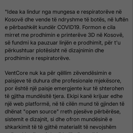
"Idea ka lindur nga mungesa e respiratorëve në
Kosovë dhe vende të ndryshme të botës, në luftën
e përbashkët kundër COVID19. Formon e cila
mirret me prodhimin e printerëve 3D në Kosovë,
së fundmi ka pauzuar linjën e prodhimit, për t'u
përkushtuar plotësisht në dizajnimin dhe
prodhimin e respiratorëve.
VentCore nuk ka për qëllim zëvendësimin e
paisjeve të duhura dhe profesionale mjekësore,
por është një paisje emergjente kur të shterohen
të gjitha mundësitë tjera. Ekipi kanë krijuar edhe
një web platformë, në të cilën mund të gjinden të
dhënat "open source" rreth pjesëve përbërëse,
sistemit e dizajnit, si dhe ofron mundësinë e
shkarkimit të të gjithë materialit të nevojshëm