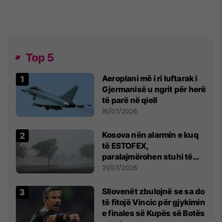
Top 5
Aeroplani më i ri luftarak i
Gjermanisë u ngrit për herë
të parë në qiell
16/07/2026
Kosova nën alarmin e kuq
të ESTOFEX,
paralajmërohen stuhi të
fuqishme me breshër dhe
21/07/2026
erëra të forta
Sllovenët zbulojnë se sa do
të fitojë Vincic për gjykimin
e finales së Kupës së Botës