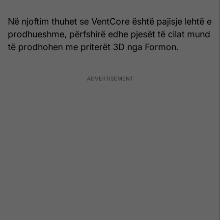
Në njoftim thuhet se VentCore është pajisje lehtë e
prodhueshme, përfshirë edhe pjesët të cilat mund
të prodhohen me priterët 3D nga Formon.