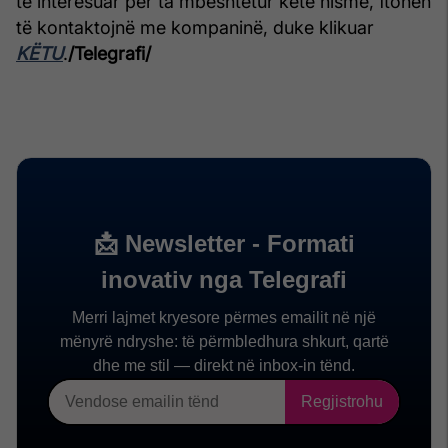
të interesuar për ta mbështetur këtë nismë, ftohen
të kontaktojnë me kompaninë, duke klikuar
KËTU
.
/Telegrafi/