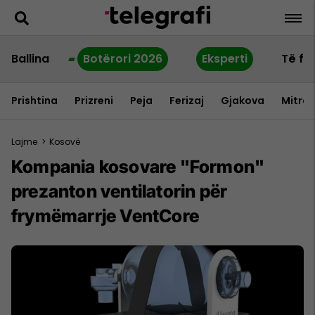
Ballina
Botërori 2026
Eksperti
Të fu
Prishtina
Prizreni
Peja
Ferizaj
Gjakova
Mitrov
Lajme
>
Kosovë
Kompania kosovare "Formon"
prezanton ventilatorin për
frymëmarrje VentCore