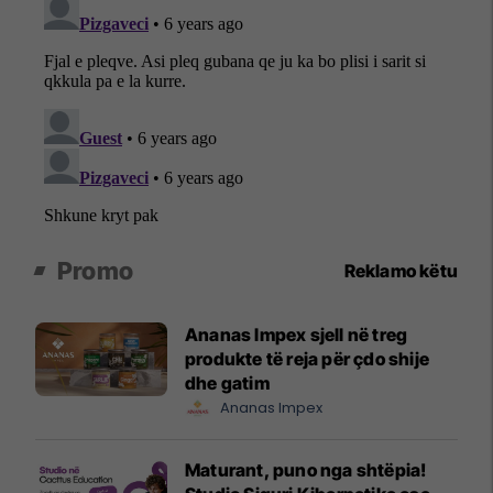
Promo
Reklamo këtu
Ananas Impex sjell në treg
produkte të reja për çdo shije
dhe gatim
Ananas Impex
Maturant, puno nga shtëpia!