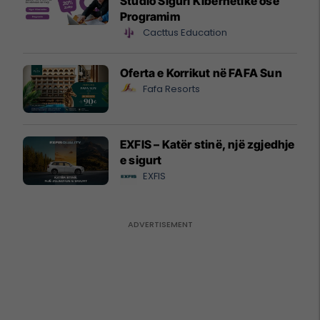
Studio Siguri Kibernetike ose
Programim
Cacttus Education
Oferta e Korrikut në FAFA Sun
Fafa Resorts
EXFIS – Katër stinë, një zgjedhje
e sigurt
EXFIS