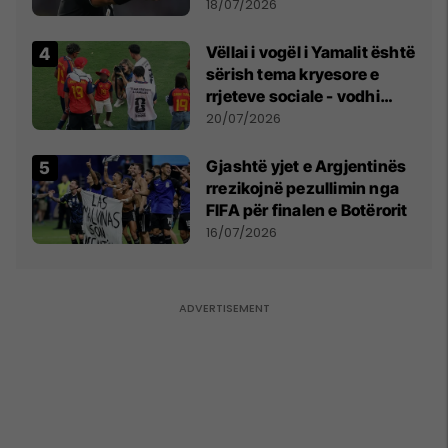
18/07/2026
Vëllai i vogël i Yamalit është
sërish tema kryesore e
rrjeteve sociale - vodhi
vëmendjen pas finales së
20/07/2026
Kupës së Botës
Gjashtë yjet e Argjentinës
rrezikojnë pezullimin nga
FIFA për finalen e Botërorit
16/07/2026