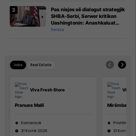
Pas nisjes së dialogut strategjik
SHBA-Serbi, Serwer kritikon
Uashingtonin: Anashkaluat
Banjskën, sulmin ndaj KFOR-it
Serbia
dhe rrëmbimin e Policëve të
Kosovës
Jobs
Real Estate
Viva Fresh Store
Viva F
Pranues Malli
Mirëmbajtës
Kamenicë
Prishtinë
31 Korrik 2026
31 Korrik 20