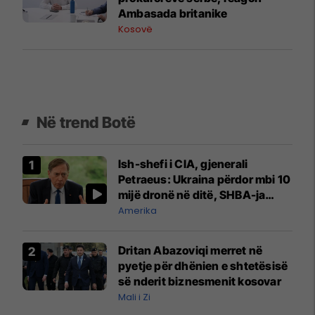
Ambasada britanike
Kosovë
Në trend Botë
Ish-shefi i CIA, gjenerali
Petraeus: Ukraina përdor mbi 10
mijë dronë në ditë, SHBA-ja
mbetet shumë prapa në
Amerika
prodhim
Dritan Abazoviqi merret në
pyetje për dhënien e shtetësisë
së nderit biznesmenit kosovar
Mali i Zi