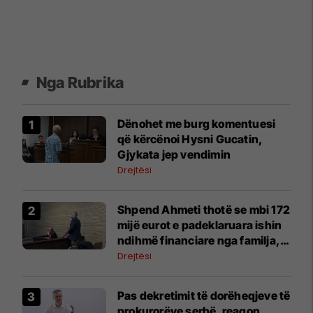
Nga Rubrika
Dënohet me burg komentuesi
që kërcënoi Hysni Gucatin,
Gjykata jep vendimin
Drejtësi
Shpend Ahmeti thotë se mbi 172
mijë eurot e padeklaruara ishin
ndihmë financiare nga familja,
Prokuroria propozon t’i
Drejtësi
konfiskohet kjo shumë
Pas dekretimit të dorëheqjeve të
prokurorëve serbë, reagon