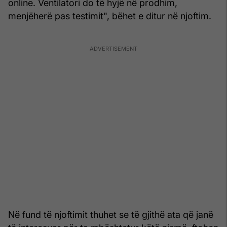
online. Ventilatori do të hyjë në prodhim,
menjëherë pas testimit", bëhet e ditur në njoftim.
Në fund të njoftimit thuhet se të gjithë ata që janë