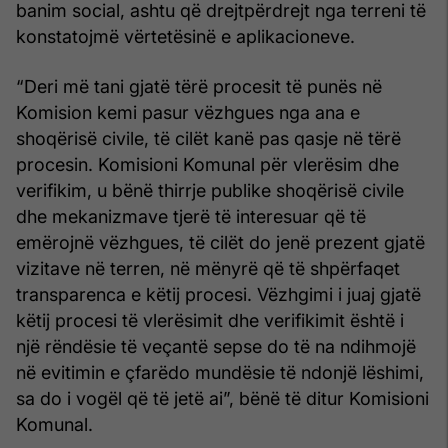
banim social, ashtu që drejtpërdrejt nga terreni të
konstatojmë vërtetësinë e aplikacioneve.
“Deri më tani gjatë tërë procesit të punës në
Komision kemi pasur vëzhgues nga ana e
shoqërisë civile, të cilët kanë pas qasje në tërë
procesin. Komisioni Komunal për vlerësim dhe
verifikim, u bënë thirrje publike shoqërisë civile
dhe mekanizmave tjerë të interesuar që të
emërojnë vëzhgues, të cilët do jenë prezent gjatë
vizitave në terren, në mënyrë që të shpërfaqet
transparenca e këtij procesi. Vëzhgimi i juaj gjatë
këtij procesi të vlerësimit dhe verifikimit është i
një rëndësie të veçantë sepse do të na ndihmojë
në evitimin e çfarëdo mundësie të ndonjë lëshimi,
sa do i vogël që të jetë ai”, bënë të ditur Komisioni
Komunal.