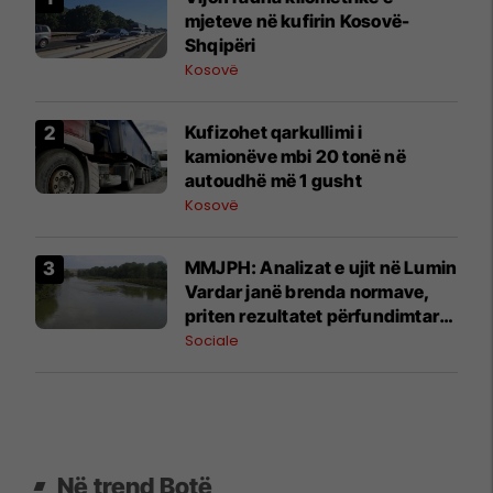
mjeteve në kufirin Kosovë-
Shqipëri
Kosovë
Kufizohet qarkullimi i
kamionëve mbi 20 tonë në
autoudhë më 1 gusht
Kosovë
MMJPH: Analizat e ujit në Lumin
Vardar janë brenda normave,
priten rezultatet përfundimtare
më 4 gusht
Sociale
Në trend Botë