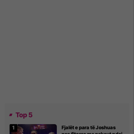
Top 5
Fjalët e para të Joshuas
pas fitores me nokaut ndaj