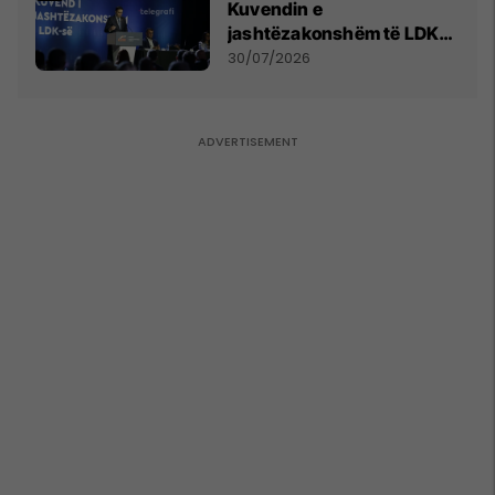
Kuvendin e
jashtëzakonshëm të LDK-
së
30/07/2026