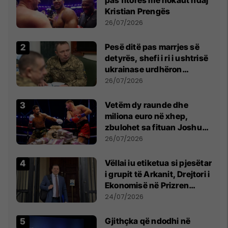
Kristian Prengës
26/07/2026
Pesë ditë pas marrjes së
detyrës, shefi i ri i ushtrisë
ukrainase urdhëron
kontroll të madh
26/07/2026
Vetëm dy raunde dhe
miliona euro në xhep,
zbulohet sa fituan Joshua
e Prenga
26/07/2026
Vëllai iu etiketua si pjesëtar
i grupit të Arkanit, Drejtori i
Ekonomisë në Prizren
mohon pretendimet
24/07/2026
Gjithçka që ndodhi në