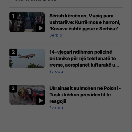
Sërish kërcënon, Vuçiq para
ushtarëve: Kurrë mos e harroni,
'Kosova është pjesë e Serbisë'
Serbia
14-vjeçari ndihmon policinë
britanike për një telefonatë të
rreme, aeroplanët luftarakë u
ngritën në ajër për të
Evropa
interceptuar fluturaken e Qatar
Airways që po shkonte drejt
Ukrainasit sulmohen në Poloni -
Mançesterit
Tusk i kërkon presidentit të
reagojë
Evropa