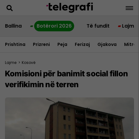
Ballina
Botërori 2026
Të fundit
Lajme
Prishtina
Prizreni
Peja
Ferizaj
Gjakova
Mitrov
Lajme
>
Kosovë
Komisioni për banimit social fillon
verifikimin në terren