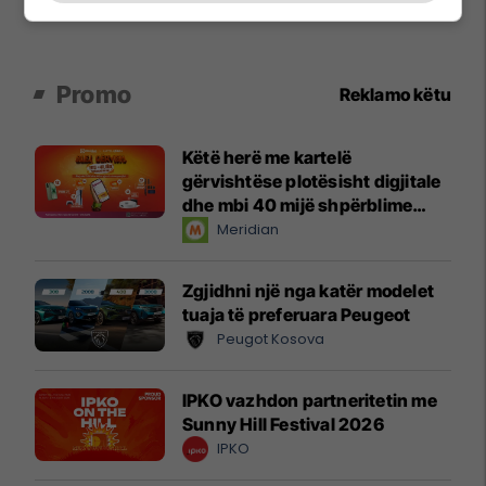
Promo
Reklamo këtu
Këtë herë me kartelë
gërvishtëse plotësisht digjitale
dhe mbi 40 mijë shpërblime
instant!
Meridian
Zgjidhni një nga katër modelet
tuaja të preferuara Peugeot
Peugot Kosova
IPKO vazhdon partneritetin me
Sunny Hill Festival 2026
IPKO