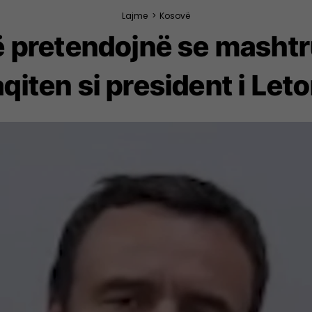
Lajme
>
Kosovë
 pretendojnë se mashtru
qiten si president i Let