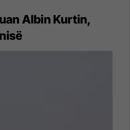
an Albin Kurtin,
onisë