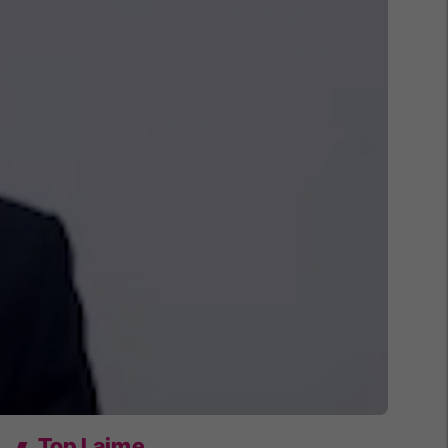
Top Lajme