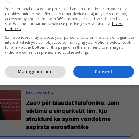
Your personal data will be processed and information from your device
v dhe Alexei Stolyarov, të njohur edhe si Vovan
(cookies, unique identifiers, and other device data) may be stored by,
humë kohë kanë mashtruar liderë të njohur
accessed by and shared with 369 partners, or used specifically by this
site. We and our partners may use precise geolocation data.
List of
të tjera publike.
partners.
Some vendors may process your personal data on the basis of legitimate
 këto biseda shfaqen si liderë apo zyrtarë të tjerë,
interest, which you can object to by managing your options below. Look
for a link at the bottom of this page or in the site menu to manage or
 Kurtit, janë paraqitur si presidenti i Letonisë.
withdraw consent in privacy and cookie settings.
rënë ish-kryeministri maqedonas, Zoran Zaev, pastaj
Manage options
Consent
amala Harris, etj.
Zaev për bisedat telefonike: Jam
viktimë e sinqeritetit tim, kjo
strukturë ka synim vendet me
aspirata euroatlantike