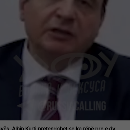
vës, Albin Kurti pretendohet se ka rënë pre e dy