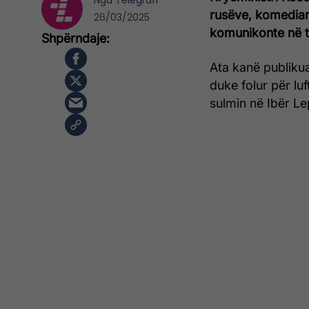
Nga
Telegrafi
rusëve, komedia
26/03/2025
komunikonte në t
Ata kanë publikua
duke folur për luf
sulmin në Ibër Lep