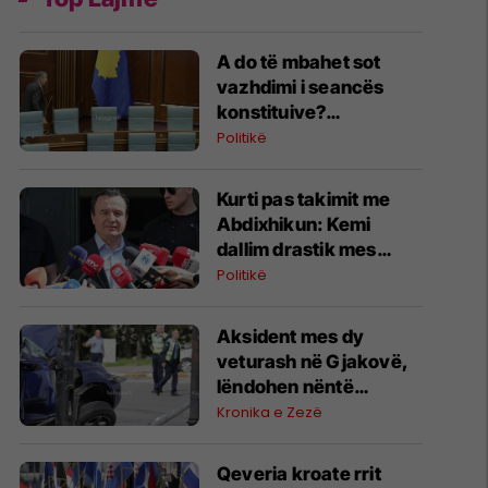
A do të mbahet sot
vazhdimi i seancës
konstituive?
Deklarohet Kurti
Politikë
Kurti pas takimit me
Abdixhikun: Kemi
dallim drastik mes
rezultatit zgjedhor dhe
Politikë
kërkesave të LDK-së
Aksident mes dy
veturash në Gjakovë,
lëndohen nëntë
persona
Kronika e Zezë
Qeveria kroate rrit