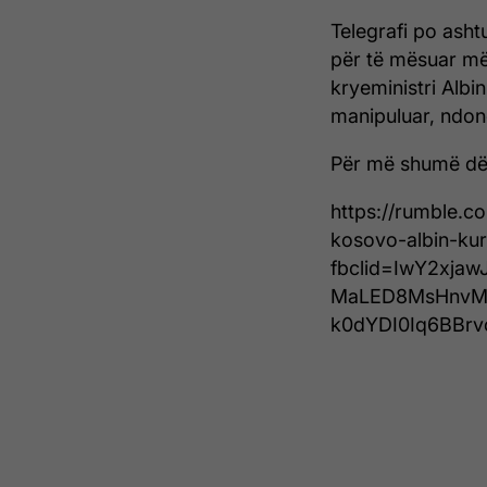
Telegrafi po asht
për të mësuar më
kryeministri Albi
manipuluar, ndon
Për më shumë dëg
https://rumble.c
kosovo-albin-kur
fbclid=IwY2xj
MaLED8MsHnvM
k0dYDI0Iq6BBr