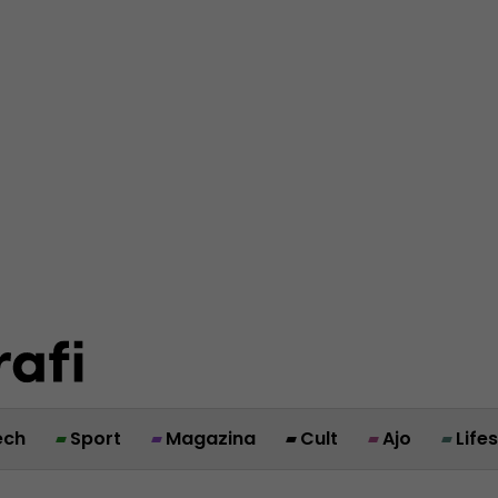
ech
Sport
Magazina
Cult
Ajo
Life