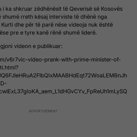
u i ka shkruar zëdhënësit të Qeverisë së Kosovës
 shumë rreth kësaj interviste të dhënë nga
n Kurti dhe për të parë nëse videoja nuk është
ëse pre e tyre kanë rënë shumë liderë.
joni videon e publikuar:
om/v6r7vic-video-prank-with-prime-minister-of-
ti.html?
awJQ6FJleHRuA2FlbQIxMAABHdEqt72WoaLEMBnJh
D-
vcwlExL37gIoKA_aem_L1dHGvCYv_FpReUh1mLySQ