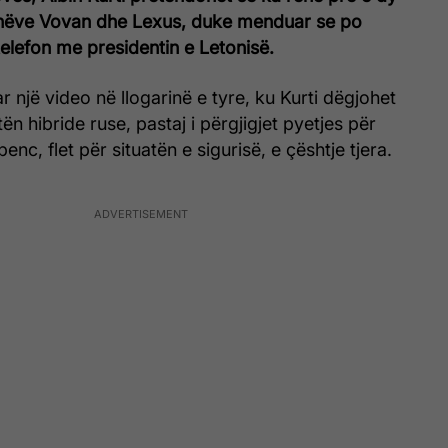
nëve Vovan dhe Lexus, duke menduar se po
elefon me presidentin e Letonisë.
r një video në llogarinë e tyre, ku Kurti dëgjohet
tën hibride ruse, pastaj i përgjigjet pyetjes për
enc, flet për situatën e sigurisë, e çështje tjera.