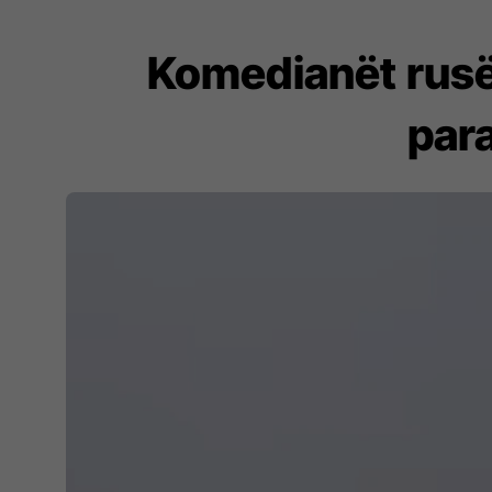
Komedianët rusë
para