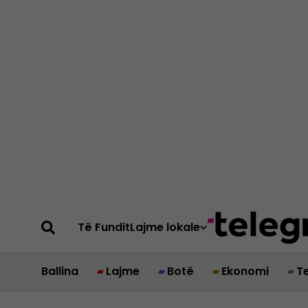
Të Fundit
Lajme lokale
Ballina
Lajme
Botë
Ekonomi
T