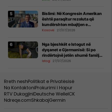
Bislimi: Në Kongresin Amerikan
është paraqitur rezoluta që
kundërshton mbajtjen e
Asamblesë Parlamentare të
Kosovë
27/07/2026
OSBE-së në Beograd
Nga bjeshkët e Istogut në
dyqanet e Gjermanisë: Si po
rindërtojnë jetën shumë familje
nga eksporti i bimëve mjekësore
Istog
27/07/2026
Rreth nesh
Politikat e Privatësisë
Na Kontaktoni
Prokurimi i Hapur
RTV Dukagjini
Deutsche Welle
ICK
Ndreqe.com
Shkabaj
Germin