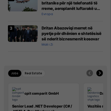
britanike për një telefonatë të
rreme, aeroplanët luftarakë u
ngritën në ajër për të
Evropa
interceptuar fluturaken e Qatar
Airways që po shkonte drejt
Dritan Abazoviqi merret në
Mançesterit
pyetje për dhënien e shtetësisë
së nderit biznesmenit kosovar
Mali i Zi
Jobs
Real Estate
cpit comparit GmbH
Dardan
Senior Lead .NET Developer (C# /
Vozitës me K