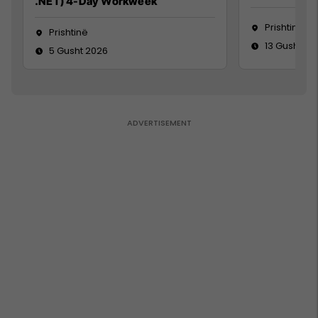
.NET) 4-Day Workweek
Prishtinë
Prishtinë
13 Gusht 20
5 Gusht 2026