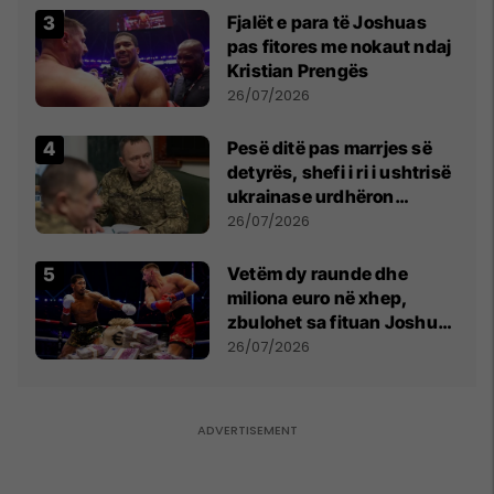
Fjalët e para të Joshuas
pas fitores me nokaut ndaj
Kristian Prengës
26/07/2026
Pesë ditë pas marrjes së
detyrës, shefi i ri i ushtrisë
ukrainase urdhëron
kontroll të madh
26/07/2026
Vetëm dy raunde dhe
miliona euro në xhep,
zbulohet sa fituan Joshua
e Prenga
26/07/2026