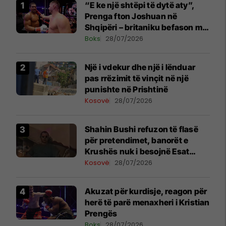
“E ke një shtëpi të dytë aty”,
Prenga fton Joshuan në
Shqipëri – britaniku befason me
komentin
Boks
28/07/2026
Një i vdekur dhe një i lënduar
pas rrëzimit të vinçit në një
punishte në Prishtinë
Kosovë
28/07/2026
Shahin Bushi refuzon të flasë
për pretendimet, banorët e
Krushës nuk i besojnë Esat
Shalës
Kosovë
28/07/2026
Akuzat për kurdisje, reagon për
herë të parë menaxheri i Kristian
Prengës
Boks
28/07/2026