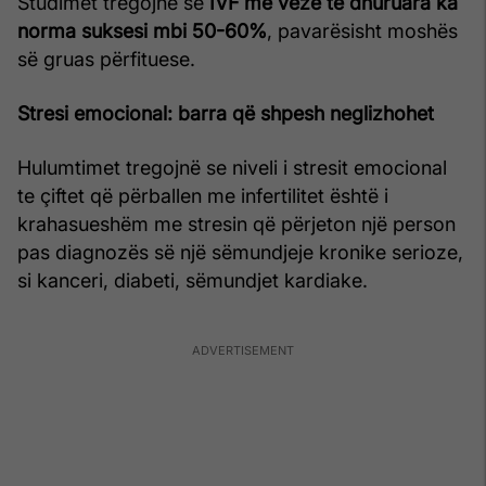
Studimet tregojnë se
IVF me vezë të dhuruara ka
norma suksesi mbi 50-60%
, pavarësisht moshës
së gruas përfituese.
Stresi emocional: barra që shpesh neglizhohet
Hulumtimet tregojnë se niveli i stresit emocional
te çiftet që përballen me infertilitet është i
krahasueshëm me stresin që përjeton një person
pas diagnozës së një sëmundjeje kronike serioze,
si kanceri, diabeti, sëmundjet kardiake.