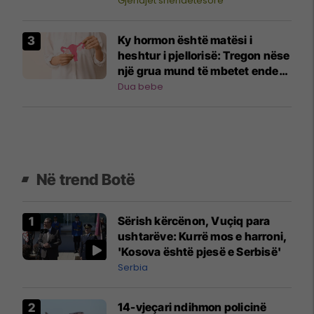
Gjendjet shëndetësore
Ky hormon është matësi i
heshtur i pjellorisë: Tregon nëse
një grua mund të mbetet ende
shtatzënë
Dua bebe
Në trend Botë
Sërish kërcënon, Vuçiq para
ushtarëve: Kurrë mos e harroni,
'Kosova është pjesë e Serbisë'
Serbia
14-vjeçari ndihmon policinë