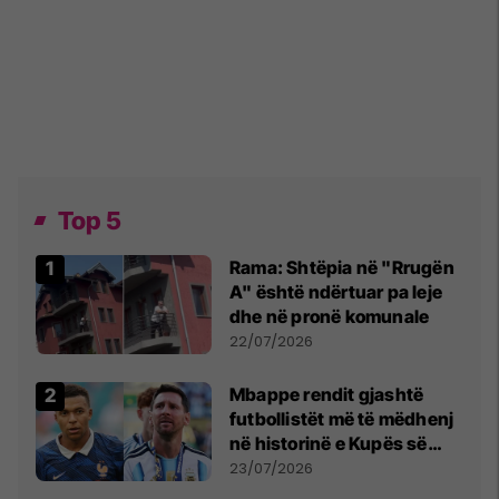
Top 5
Rama: Shtëpia në "Rrugën
A" është ndërtuar pa leje
dhe në pronë komunale
22/07/2026
Mbappe rendit gjashtë
futbollistët më të mëdhenj
në historinë e Kupës së
Botës, Messi mbetet i dyti
23/07/2026