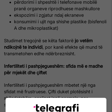
përdorimi i shpeshtë i telefonave mobilë
pranë organeve riprodhuese mashkullore
ekspozimi i zgjatur ndaj ekraneve
konsumimi i ujit nga shishe plastike (bisfenoli
A dhe mikroplastikat)
Studimet tregojnë se këta faktorë
jo vetëm
ndikojnë te individi
, por kanë efekte që mund të
transmetohen edhe ndërbreznisht.
Infertiliteti i pashpjegueshëm: sfida më e madhe
për mjekët dhe çiftet
Infertiliteti i pashpjegueshëm mbetet një nga
sfidat më frustruese. Çifti duket plotësisht i
shëndetshëm, analizat janë normale, por
shtatzënia nuk ndodh.