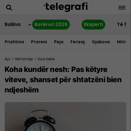
Ballina
Botërori 2026
Eksperti
Të fu
Prishtina
Prizreni
Peja
Ferizaj
Gjakova
Mitrov
Ajo
>
Në familje
>
Dua bebe
Koha kundër nesh: Pas këtyre
viteve, shanset për shtatzëni bien
ndjeshëm