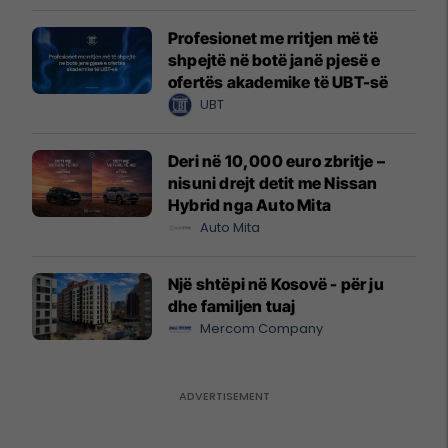
Profesionet me rritjen më të
shpejtë në botë janë pjesë e
ofertës akademike të UBT-së
UBT
Deri në 10,000 euro zbritje –
nisuni drejt detit me Nissan
Hybrid nga Auto Mita
Auto Mita
Një shtëpi në Kosovë - për ju
dhe familjen tuaj
Mercom Company