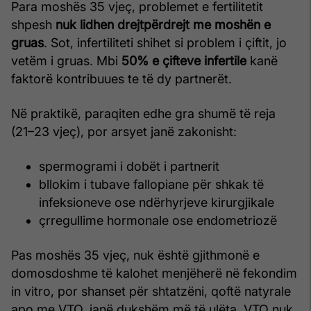
Para moshës 35 vjeç, problemet e fertilitetit
shpesh
nuk lidhen drejtpërdrejt me moshën e
gruas
. Sot, infertiliteti shihet si problem i çiftit, jo
vetëm i gruas. Mbi
50% e çifteve infertile
kanë
faktorë kontribuues te të dy partnerët.
Në praktikë, paraqiten edhe gra shumë të reja
(21–23 vjeç), por arsyet janë zakonisht:
spermogrami i dobët i partnerit
bllokim i tubave fallopiane për shkak të
infeksioneve ose ndërhyrjeve kirurgjikale
çrregullime hormonale ose endometriozë
Pas moshës 35 vjeç, nuk është gjithmonë e
domosdoshme të kalohet menjëherë në fekondim
in vitro, por shanset për shtatzëni, qoftë natyrale
apo me VTO, janë dukshëm më të ulëta. VTO nuk