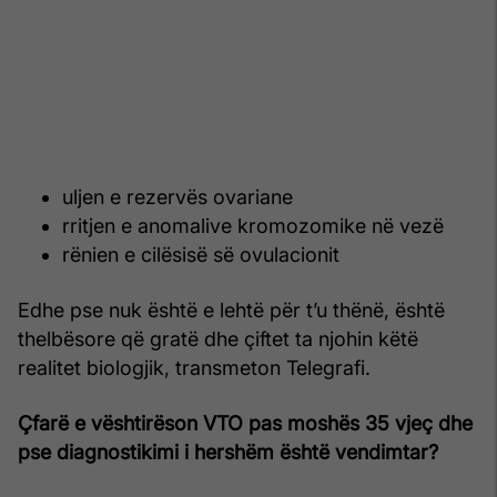
uljen e rezervës ovariane
rritjen e anomalive kromozomike në vezë
rënien e cilësisë së ovulacionit
Edhe pse nuk është e lehtë për t’u thënë, është
thelbësore që gratë dhe çiftet ta njohin këtë
realitet biologjik, transmeton Telegrafi.
Çfarë e vështirëson VTO pas moshës 35 vjeç dhe
pse diagnostikimi i hershëm është vendimtar?