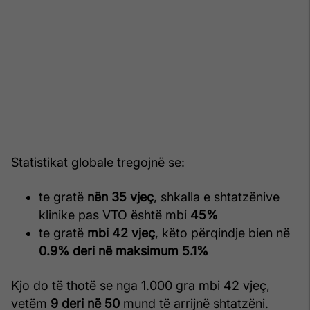
Statistikat globale tregojnë se:
te gratë
nën 35 vjeç
, shkalla e shtatzënive
klinike pas VTO është mbi
45%
te gratë
mbi 42 vjeç
, këto përqindje bien në
0.9% deri në maksimum 5.1%
Kjo do të thotë se nga 1.000 gra mbi 42 vjeç,
vetëm
9 deri në 50
mund të arrijnë shtatzëni.