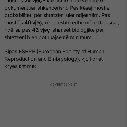
moshës
35 vjeç -
kjo është një e vërtetë e
dokumentuar shkencërisht. Pas kësaj moshe,
probabiliteti për shtatzëni ulet ndjeshëm. Pas
moshës
40 vjeç
, rënia është edhe më e theksuar,
ndërsa pas
42 vjeç
, shanset biologjike për
shtatzëni bien pothuajse në minimum.
Sipas ESHRE (European Society of Human
Reproduction and Embryology), kjo lidhet
kryesisht me: