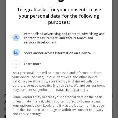
Telegrafi asks for your consent to use
your personal data for the following
purposes:
Personalised advertising and content, advertising and
content measurement, audience research and
services development
Store and/or access information on a device
Learn more
Your personal data will be processed and information from
your device (cookies, unique identifiers, and other device
data) may be stored by, accessed by and shared with 369
partners, or used specifically by this site. We and our partners
may use precise geolocation data.
List of partners.
Në këto raste, fekondimi in vitro shpesh rezulton i
Some vendors may process your personal data on the basis
of legitimate interest, which you can object to by managing
suksesshëm, edhe pse shkaku mbetet i panjohur.
your options below. Look for a link at the bottom of this page
Kjo tregon se, pavarësisht përparimeve,
mjekësia
or in the site menu to manage or withdraw consent in privacy
and cookie settings.
ende nuk i ka të gjitha përgjigjet
.
/Telegrafi/