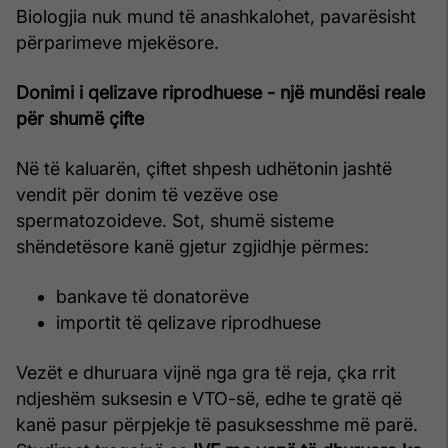
Biologjia nuk mund të anashkalohet, pavarësisht
përparimeve mjekësore.
Donimi i qelizave riprodhuese - një mundësi reale
për shumë çifte
Në të kaluarën, çiftet shpesh udhëtonin jashtë
vendit për donim të vezëve ose
spermatozoideve. Sot, shumë sisteme
shëndetësore kanë gjetur zgjidhje përmes:
bankave të donatorëve
importit të qelizave riprodhuese
Vezët e dhuruara vijnë nga gra të reja, çka rrit
ndjeshëm suksesin e VTO-së, edhe te gratë që
kanë pasur përpjekje të pasuksesshme më parë.