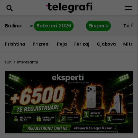
Ballina
Botërori 2026
Eksperti
Të fu
Prishtina
Prizreni
Peja
Ferizaj
Gjakova
Mitrov
Fun
>
Interesante