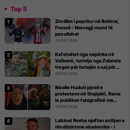
Top 5
Zhvillim i papritur në Botëror,
Francë – Norvegji mund të
pezullohet
25/06/2026
Kafshohet nga nepërka në
Valbonë, turistja nga Zelanda
tregon për betejën e saj për
mbijetesë
28/06/2026
Ikballe Huduti pjesë e
protestave në Shqipëri, Rama
ia publikon fotografinë me
Ahmadinejadin e Iranit
25/06/2026
Labinot Rexha njofton arritjen e
rëndësishme akademike - i