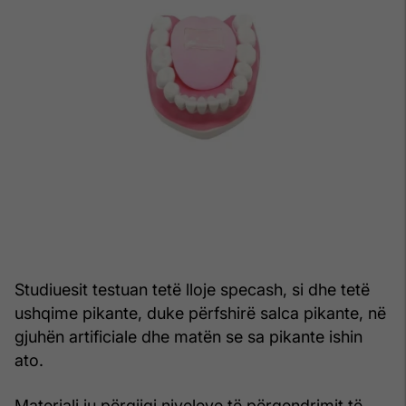
Studiuesit testuan tetë lloje specash, si dhe tetë
ushqime pikante, duke përfshirë salca pikante, në
gjuhën artificiale dhe matën se sa pikante ishin
ato.
Materiali iu përgjigj niveleve të përqendrimit të