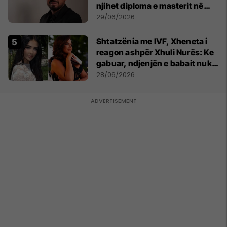
njihet diploma e masterit në
Psikologji në Zvicër
29/06/2026
Shtatzënia me IVF, Xheneta i
reagon ashpër Xhuli Nurës: Ke
gabuar, ndjenjën e babait nuk
mund t'ia plotësosh kurrë
28/06/2026