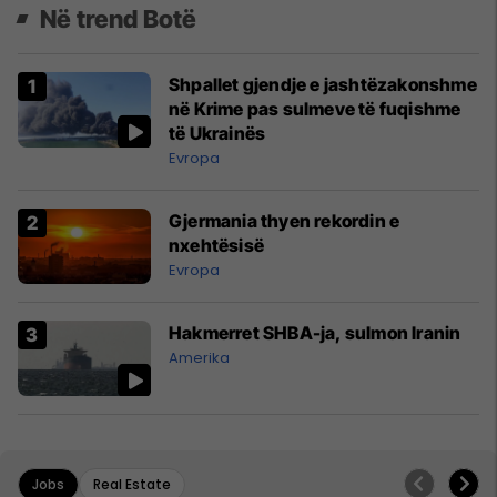
Në trend Botë
Shpallet gjendje e jashtëzakonshme
në Krime pas sulmeve të fuqishme
të Ukrainës
Evropa
Gjermania thyen rekordin e
nxehtësisë
Evropa
Hakmerret SHBA-ja, sulmon Iranin
Amerika
Jobs
Real Estate