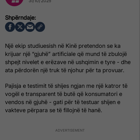
31/10/2025
Një ekip studiuesish në Kinë pretendon se ka
krijuar një “gjuhë” artificiale që mund të zbulojë
shpejt nivelet e erëzave në ushqimin e tyre - dhe
ata përdorën një truk të njohur për ta provuar.
Pajisja e testimit të shijes ngjan me një katror të
vogël e transparent të butë që konsumatori e
vendos në gjuhë - gati për të testuar shijen e
vakteve përpara se të fillojnë të hanë.