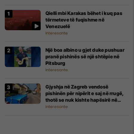
Qielli mbi Karakas bëhet i kuq pas
tërmeteve të fuqishme në
Venezuelë
Interesante
Një boa albino u gjet duke pushuar
pranë pishinës së një shtëpie në
Pitsburg
Interesante
Gjyshja në Zagreb vendosë
pishinën për nipërit e saj në rrugë,
thotë se nuk kishte hapësirë në
oborr
Interesante