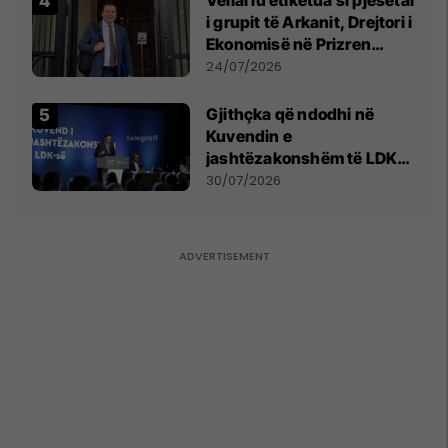
i grupit të Arkanit, Drejtori i
Ekonomisë në Prizren
mohon pretendimet
24/07/2026
Gjithçka që ndodhi në
Kuvendin e
jashtëzakonshëm të LDK-
së
30/07/2026