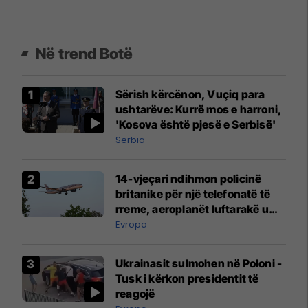
Në trend Botë
Sërish kërcënon, Vuçiq para
ushtarëve: Kurrë mos e harroni,
'Kosova është pjesë e Serbisë'
Serbia
14-vjeçari ndihmon policinë
britanike për një telefonatë të
rreme, aeroplanët luftarakë u
ngritën në ajër për të
Evropa
interceptuar fluturaken e Qatar
Airways që po shkonte drejt
Ukrainasit sulmohen në Poloni -
Mançesterit
Tusk i kërkon presidentit të
reagojë