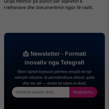
Grupi hetimor po punon për sqarimin e
rrethanave dhe dokumentimin ligjor të rastit.