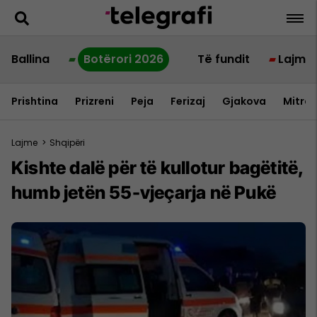
Ballina
Botërori 2026
Të fundit
Lajme
Prishtina
Prizreni
Peja
Ferizaj
Gjakova
Mitrov
Lajme
>
Shqipëri
Kishte dalë për të kullotur bagëtitë,
humb jetën 55-vjeçarja në Pukë