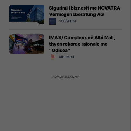
Sigurimi i biznesit me NOVATRA
Vermögensberatung AG
NOVATRA
IMAX/ Cineplexx në Albi Mall,
thyen rekorde rajonale me
"Odisea"
Albi Mall