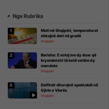
Nga Rubrika
Moti në Shqipëri, temperaturat
shkojnë deri në gradë
Shqipëri
Berisha: E votoj me dy duar që
kryeministri të ketë vetëm dy
mandate
Shqipëri
Delfinët dhurojnë spektakël në
Gjirin e Vlorës
Shqipëri