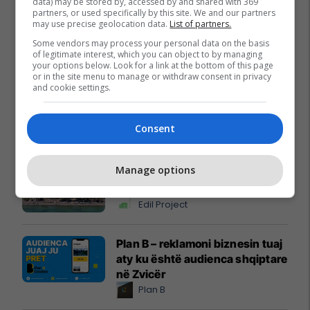
data) may be stored by, accessed by and shared with 369
partners, or used specifically by this site. We and our partners
may use precise geolocation data.
List of partners.
Some vendors may process your personal data on the basis
of legitimate interest, which you can object to by managing
your options below. Look for a link at the bottom of this page
or in the site menu to manage or withdraw consent in privacy
and cookie settings.
Consent
Promo
Reklamo këtu
Manage options
Holiday In 2 – banesa juaj për
pushime pranë detit
Edil Project
Plan B – reklamoni biznesin tuaj
aty ku është audienca shqiptare
në Zvicër
Plan B