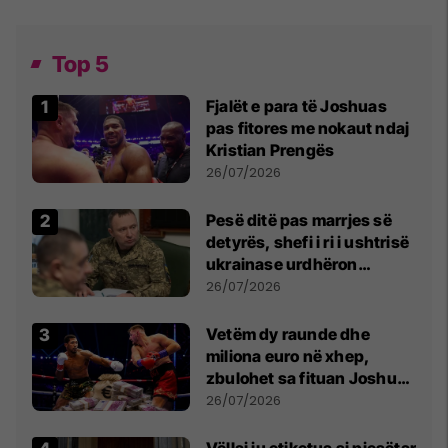
Top 5
Fjalët e para të Joshuas
pas fitores me nokaut ndaj
Kristian Prengës
26/07/2026
Pesë ditë pas marrjes së
detyrës, shefi i ri i ushtrisë
ukrainase urdhëron
kontroll të madh
26/07/2026
Vetëm dy raunde dhe
miliona euro në xhep,
zbulohet sa fituan Joshua
e Prenga
26/07/2026
Vëllai iu etiketua si pjesëtar