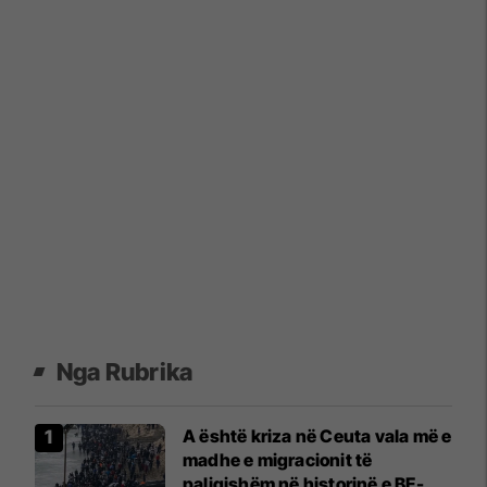
Nga Rubrika
A është kriza në Ceuta vala më e
madhe e migracionit të
paligjshëm në historinë e BE-