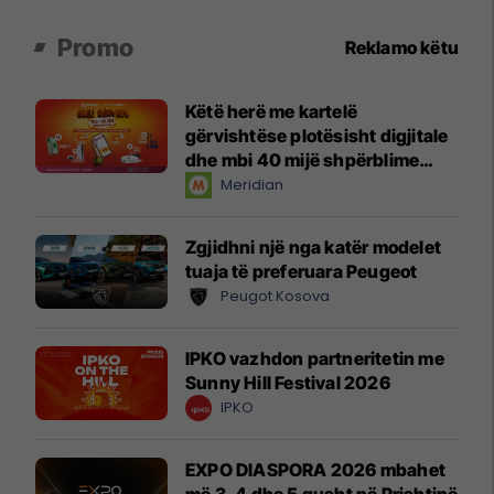
Promo
Reklamo këtu
Këtë herë me kartelë
gërvishtëse plotësisht digjitale
dhe mbi 40 mijë shpërblime
instant!
Meridian
Zgjidhni një nga katër modelet
tuaja të preferuara Peugeot
Peugot Kosova
IPKO vazhdon partneritetin me
Sunny Hill Festival 2026
IPKO
EXPO DIASPORA 2026 mbahet
më 3, 4 dhe 5 gusht në Prishtinë