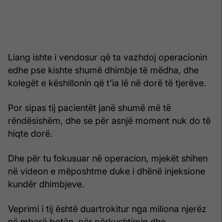
Liang ishte i vendosur që ta vazhdoj operacionin
edhe pse kishte shumë dhimbje të mëdha, dhe
kolegët e këshillonin që t'ia lë në dorë të tjerëve.
Por sipas tij pacientët janë shumë më të
rëndësishëm, dhe se për asnjë moment nuk do të
hiqte dorë.
Dhe për tu fokusuar në operacion, mjekët shihen
në videon e mëposhtme duke i dhënë injeksione
kundër dhimbjeve.
Veprimi i tij është duartrokitur nga miliona njerëz
në mbarë botën, për përkushtimin dhe