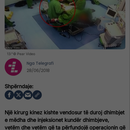
13:"© Pear Video
Nga
Telegrafi
28/06/2018
Një kirurg kinez kishte vendosur të duroj dhimbjet
e mëdha dhe injeksionet kundër dhimbjeve,
vetëm dhe vetëm që ta përfundojë operacionin që