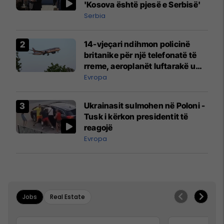
'Kosova është pjesë e Serbisë'
Serbia
14-vjeçari ndihmon policinë
britanike për një telefonatë të
rreme, aeroplanët luftarakë u
ngritën në ajër për të
Evropa
interceptuar fluturaken e Qatar
Airways që po shkonte drejt
Ukrainasit sulmohen në Poloni -
Mançesterit
Tusk i kërkon presidentit të
reagojë
Evropa
Jobs
Real Estate