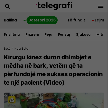
Ballina
Botërori 2026
Të fundit
Lajme
Prishtina
Prizreni
Peja
Ferizaj
Gjakova
Mitrov
Botë
>
Nga Bota
Kirurgu kinez duron dhimbjet e
mëdha në bark, vetëm që ta
përfundojë me sukses operacionin
te një pacient (Video)