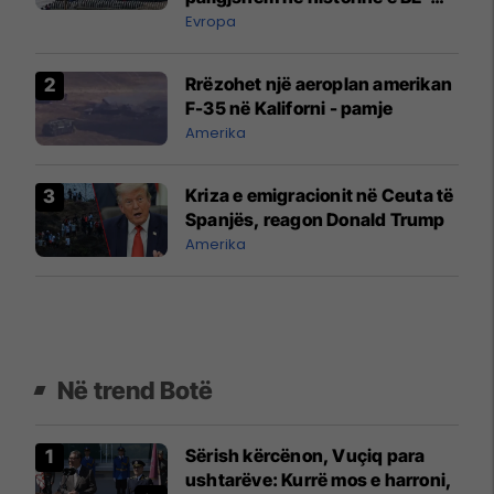
së?
Evropa
Rrëzohet një aeroplan amerikan
F-35 në Kaliforni - pamje
Amerika
Kriza e emigracionit në Ceuta të
Spanjës, reagon Donald Trump
Amerika
Në trend Botë
Sërish kërcënon, Vuçiq para
ushtarëve: Kurrë mos e harroni,