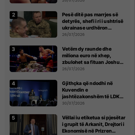
26/07/2026
Pesë ditë pas marrjes së
detyrës, shefi i ri i ushtrisë
ukrainase urdhëron
kontroll të madh
26/07/2026
Vetëm dy raunde dhe
miliona euro në xhep,
zbulohet sa fituan Joshua
e Prenga
26/07/2026
Gjithçka që ndodhi në
Kuvendin e
jashtëzakonshëm të LDK-
së
30/07/2026
Vëllai iu etiketua si pjesëtar
i grupit të Arkanit, Drejtori i
Ekonomisë në Prizren