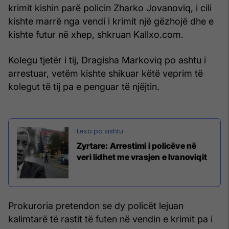
krimit kishin parë policin Zharko Jovanoviq, i cili
kishte marrë nga vendi i krimit një gëzhojë dhe e
kishte futur në xhep, shkruan Kallxo.com.
Kolegu tjetër i tij, Dragisha Markoviq po ashtu i
arrestuar, vetëm kishte shikuar këtë veprim të
kolegut të tij pa e penguar të njëjtin.
Zyrtare: Arrestimi i policëve në
veri lidhet me vrasjen e Ivanoviqit
Prokuroria pretendon se dy policët lejuan
kalimtarë të rastit të futen në vendin e krimit pa i