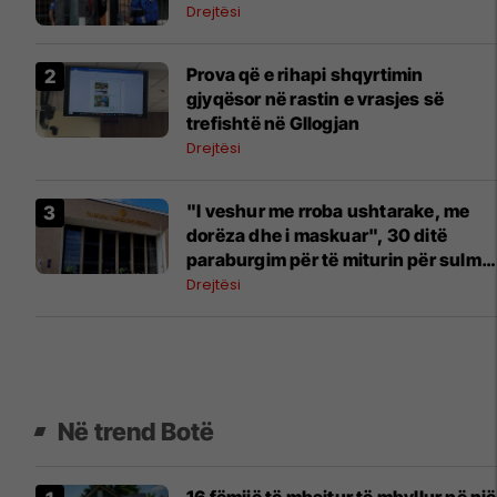
Drejtësi
Prova që e rihapi shqyrtimin
gjyqësor në rastin e vrasjes së
trefishtë në Gllogjan
Drejtësi
"I veshur me rroba ushtarake, me
dorëza dhe i maskuar", 30 ditë
paraburgim për të miturin për sulm
me thikë në Ferizaj
Drejtësi
Në trend Botë