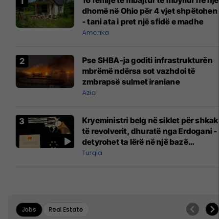
16 fëmijë të mbajtur të mbyllur në një
dhomë në Ohio për 4 vjet shpëtohen
- tani ata i pret një sfidë e madhe
Amerika
Pse SHBA-ja goditi infrastrukturën
mbrëmë ndërsa sot vazhdoi të
zmbrapsë sulmet iraniane
Azia
Kryeministri belg në siklet për shkak
të revolverit, dhuratë nga Erdogani -
detyrohet ta lërë në një bazë
ushtarake
Turqia
Jobs
Real Estate