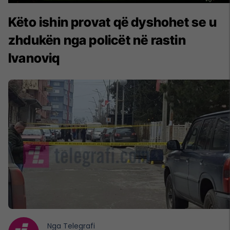
Këto ishin provat që dyshohet se u
zhdukën nga policët në rastin
Ivanoviq
Nga
Telegrafi