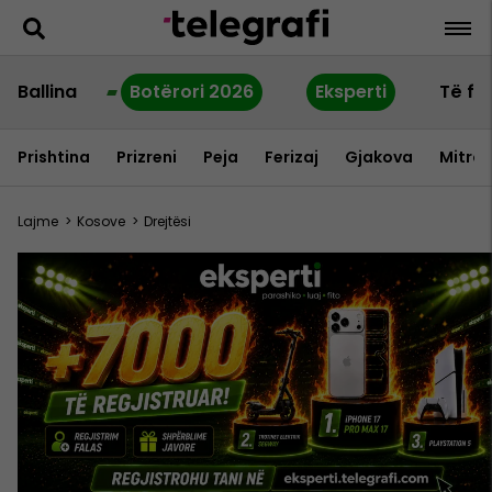
Ballina
Botërori 2026
Eksperti
Të fu
Prishtina
Prizreni
Peja
Ferizaj
Gjakova
Mitrov
Lajme
>
Kosove
>
Drejtësi