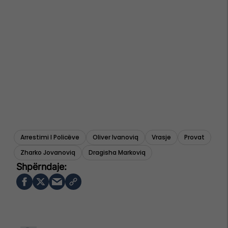
Arrestimi I Policëve
Oliver Ivanoviq
Vrasje
Provat
Zharko Jovanoviq
Dragisha Markoviq