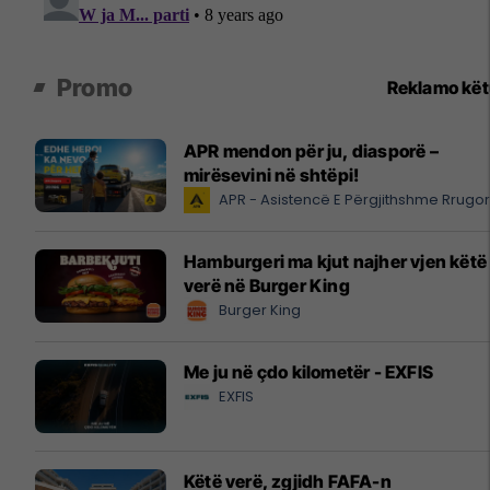
Promo
Reklamo kë
APR mendon për ju, diasporë –
mirësevini në shtëpi!
APR - Asistencë E Përgjithshme Rrugo
Hamburgeri ma kjut najher vjen këtë
verë në Burger King
Burger King
Me ju në çdo kilometër - EXFIS
EXFIS
Këtë verë, zgjidh FAFA-n