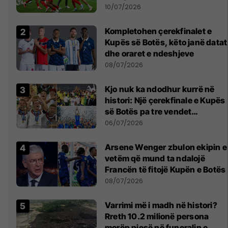
10/07/2026
Kompletohen çerekfinalet e
Kupës së Botës, këto janë datat
dhe oraret e ndeshjeve
08/07/2026
Kjo nuk ka ndodhur kurrë në
histori: Një çerekfinale e Kupës
së Botës pa tre vendet
legjendare të futbollit
06/07/2026
Arsene Wenger zbulon ekipin e
vetëm që mund ta ndalojë
Francën të fitojë Kupën e Botës
08/07/2026
Varrimi më i madh në histori?
Rreth 10.2 milionë persona
morën pjesë në funeralin e