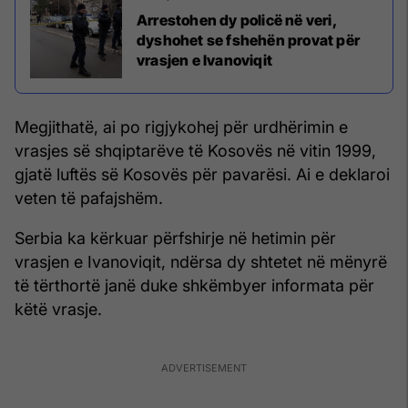
Arrestohen dy policë në veri,
dyshohet se fshehën provat për
vrasjen e Ivanoviqit
Megjithatë, ai po rigjykohej për urdhërimin e
vrasjes së shqiptarëve të Kosovës në vitin 1999,
gjatë luftës së Kosovës për pavarësi. Ai e deklaroi
veten të pafajshëm.
Serbia ka kërkuar përfshirje në hetimin për
vrasjen e Ivanoviqit, ndërsa dy shtetet në mënyrë
të tërthortë janë duke shkëmbyer informata për
këtë vrasje.