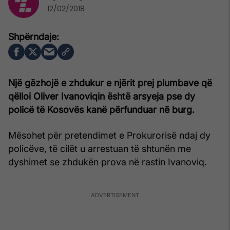
12/02/2018
Një gëzhojë e zhdukur e njërit prej plumbave që
qëlloi Oliver Ivanoviqin është arsyeja pse dy
policë të Kosovës kanë përfunduar në burg.
Mësohet për pretendimet e Prokurorisë ndaj dy
policëve, të cilët u arrestuan të shtunën me
dyshimet se zhdukën prova në rastin Ivanoviq.