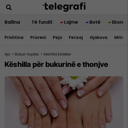
Ballina
Të fundit
Lajme
Botë
Ekono
Prishtina
Prizreni
Peja
Ferizaj
Gjakova
Mitrov
Ajo
>
Bukuri-kujdes
>
Këshilla Estetike
Këshilla për bukurinë e thonjve