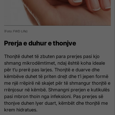
(Foto: FWD Life)
Prerja e duhur e thonjve
Thonjtë duhet të zbuten para prerjes pasi kjo
shmang mikrodëmtimet, ndaj është koha ideale
për t’u prerë pas larjes. Thonjtë e duarve dhe
këmbëve duhet të priten drejt dhe t’i jepen formë
me një rrëpirë në skajet për të shmangur thonjtë e
rrënjosur në këmbë. Shmangni prerjen e kutikulës
pasi mbron thoin nga infeksioni. Pas prerjes së
thonjve duhen lyer duart, këmbët dhe thonjtë me
krem hidratues.