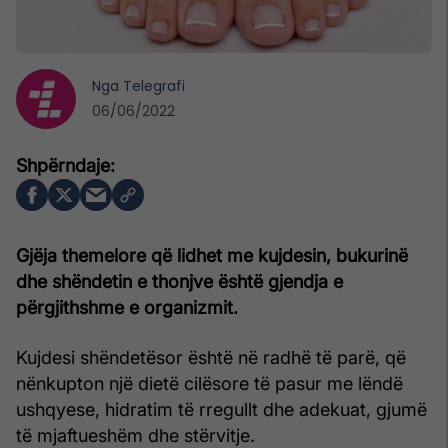
Nga
Telegrafi
06/06/2022
Gjëja themelore që lidhet me kujdesin, bukurinë
dhe shëndetin e thonjve është gjendja e
përgjithshme e organizmit.
Kujdesi shëndetësor është në radhë të parë, që
nënkupton një dietë cilësore të pasur me lëndë
ushqyese, hidratim të rregullt dhe adekuat, gjumë
të mjaftueshëm dhe stërvitje.