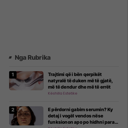
Nga Rubrika
Trajtimi që i bën qerpikët
natyralë të duken më të gjatë,
më të dendur dhe më të errët
Këshilla Estetike
E përdorni gabim serumin? Ky
detaj i vogël vendos nëse
funksionon apo po hidhni para