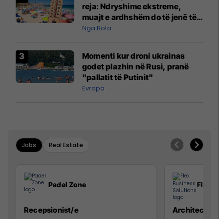
reja: Ndryshime ekstreme,
muajt e ardhshëm do të jenë të
pazakontë
Nga Bota
Momenti kur droni ukrainas
godet plazhin në Rusi, pranë
"pallatit të Putinit"
Evropa
Jobs
Real Estate
Padel Zone
Flex B
Recepsionist/e
Architect