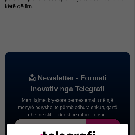
këtë qëllim.