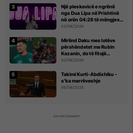
Një pleskavicë e ngrënë
nga Dua Lipa në Prishtinë
në orën 04:28 të mëngjesit
- dhe bota digjitale serbe
03/08/2026
shpall gjendjen e luftës
Mirlind Daku mes lotëve
përshëndetet me Rubin
Kazanin, do të fitojë
miliona te Spartak Moska
02/08/2026
Takimi Kurti-Abdixhiku -
s'ka marrëveshje
06/08/2026