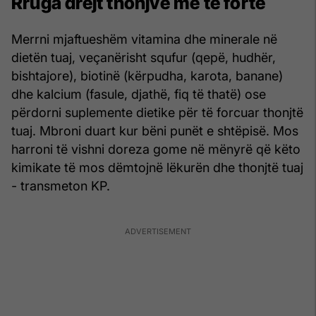
Rruga drejt thonjve më të fortë
Merrni mjaftueshëm vitamina dhe minerale në
dietën tuaj, veçanërisht squfur (qepë, hudhër,
bishtajore), biotinë (kërpudha, karota, banane)
dhe kalcium (fasule, djathë, fiq të thatë) ose
përdorni suplemente dietike për të forcuar thonjtë
tuaj. Mbroni duart kur bëni punët e shtëpisë. Mos
harroni të vishni doreza gome në mënyrë që këto
kimikate të mos dëmtojnë lëkurën dhe thonjtë tuaj
- transmeton KP.