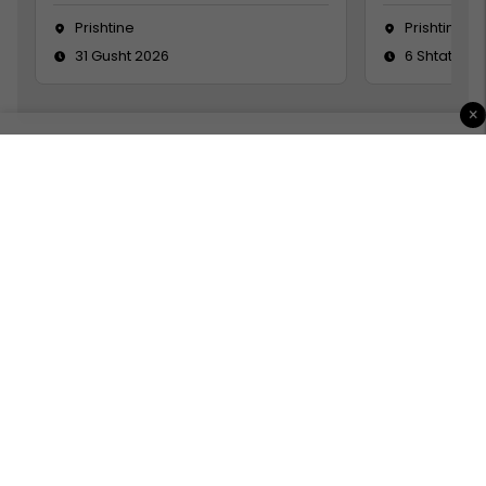
Prishtine
Prishtinë
31 Gusht 2026
6 Shtator 2
×