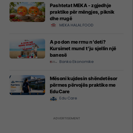
Pashtetat MEKA - zgjedhje
praktike për mëngjes, piknik
dhe rrugë
MEKA HALAL FOOD
A po don me rrnu n’deti?
Kursimet mund t’ju sjellin një
banesë
Banka Ekonomike
Mësoni kujdesin shëndetësor
përmes përvojës praktike me
EduCare
Edu Care