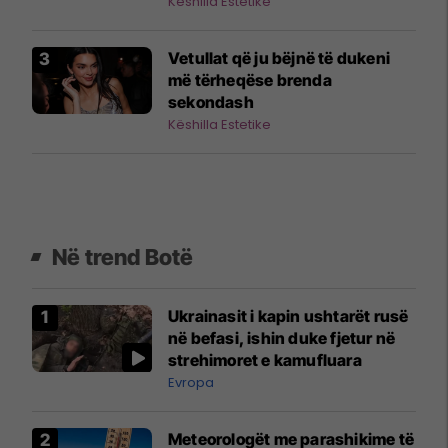
kot
Këshilla Estetike
Vetullat që ju bëjnë të dukeni
më tërheqëse brenda
sekondash
Këshilla Estetike
Në trend Botë
Ukrainasit i kapin ushtarët rusë
në befasi, ishin duke fjetur në
strehimoret e kamufluara
Evropa
Meteorologët me parashikime të