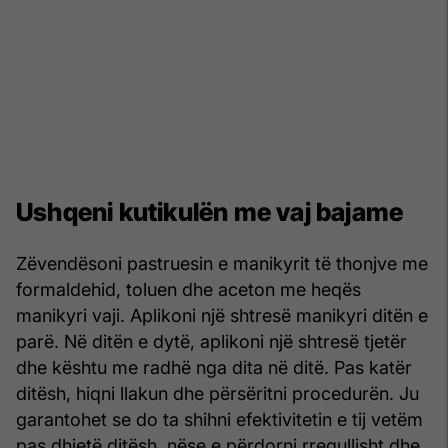
Ushqeni kutikulën me vaj bajame
Zëvendësoni pastruesin e manikyrit të thonjve me
formaldehid, toluen dhe aceton me heqës
manikyri vaji. Aplikoni një shtresë manikyri ditën e
parë. Në ditën e dytë, aplikoni një shtresë tjetër
dhe kështu me radhë nga dita në ditë. Pas katër
ditësh, hiqni llakun dhe përsëritni procedurën. Ju
garantohet se do ta shihni efektivitetin e tij vetëm
pas dhjetë ditësh, nëse e përdorni rregullisht dhe