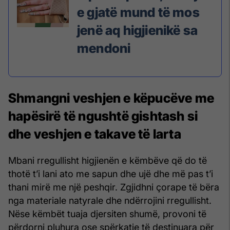
e gjatë mund të mos
jenë aq higjienikë sa
mendoni
Shmangni veshjen e këpucëve me
hapësirë të ngushtë gishtash si
dhe veshjen e takave të larta
Mbani rregullisht higjienën e këmbëve që do të
thotë t’i lani ato me sapun dhe ujë dhe më pas t’i
thani mirë me një peshqir. Zgjidhni çorape të bëra
nga materiale natyrale dhe ndërrojini rregullisht.
Nëse këmbët tuaja djersiten shumë, provoni të
përdorni pluhura ose spërkatje të destinuara për