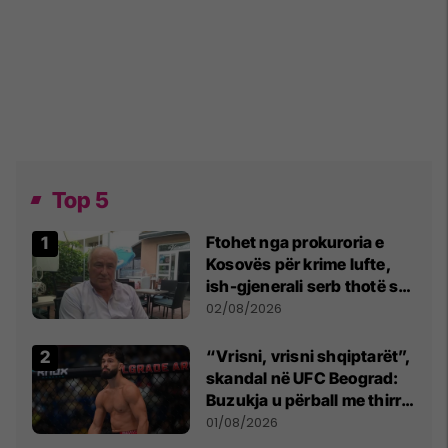
Top 5
Ftohet nga prokuroria e
Kosovës për krime lufte,
ish-gjenerali serb thotë se
dikush e tradhtoi në
02/08/2026
Beograd
“Vrisni, vrisni shqiptarët”,
skandal në UFC Beograd:
Buzukja u përball me thirrje
anti-shqiptare nga
01/08/2026
tribunat