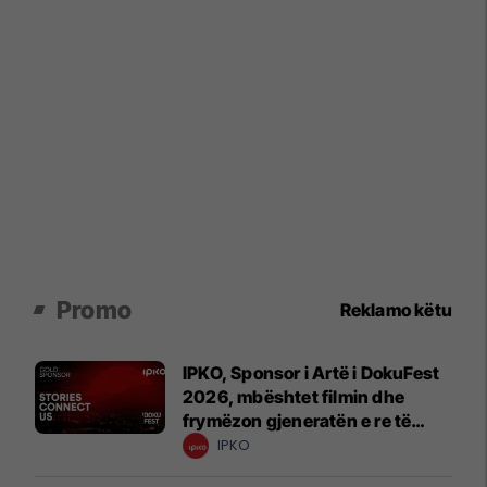
Promo
Reklamo këtu
IPKO, Sponsor i Artë i DokuFest
2026, mbështet filmin dhe
frymëzon gjeneratën e re të
krijuesve
IPKO