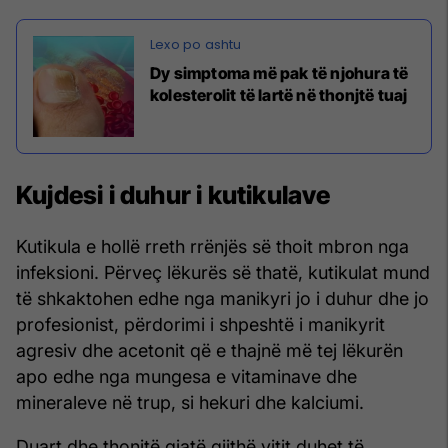
Dy simptoma më pak të njohura të
kolesterolit të lartë në thonjtë tuaj
Kujdesi i duhur i kutikulave
Kutikula e hollë rreth rrënjës së thoit mbron nga
infeksioni. Përveç lëkurës së thatë, kutikulat mund
të shkaktohen edhe nga manikyri jo i duhur dhe jo
profesionist, përdorimi i shpeshtë i manikyrit
agresiv dhe acetonit që e thajnë më tej lëkurën
apo edhe nga mungesa e vitaminave dhe
mineraleve në trup, si hekuri dhe kalciumi.
Duart dhe thonjtë gjatë gjithë vitit duhet të