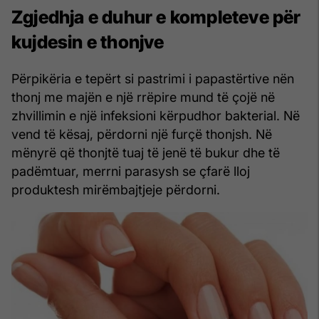
Zgjedhja e duhur e kompleteve për
kujdesin e thonjve
Përpikëria e tepërt si pastrimi i papastërtive nën
thonj me majën e një rrëpire mund të çojë në
zhvillimin e një infeksioni kërpudhor bakterial. Në
vend të kësaj, përdorni një furçë thonjsh. Në
mënyrë që thonjtë tuaj të jenë të bukur dhe të
padëmtuar, merrni parasysh se çfarë lloj
produktesh mirëmbajtjeje përdorni.