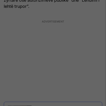
zyrtare ose autorizimeve publike” dhe “Lëndimi i
lehtë trupor”.