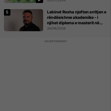
02/07/2026
Labinot Rexha njofton arritjen e
rëndësishme akademike - i
njihet diploma e masterit në
Psikologji në Zvicër
29/06/2026