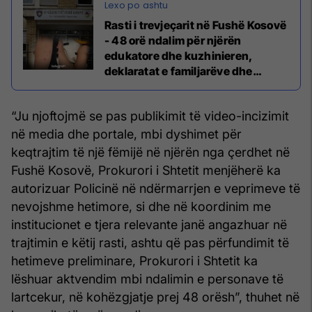
Rasti i trevjeçarit në Fushë Kosovë
- 48 orë ndalim për njërën
edukatore dhe kuzhinieren,
deklaratat e familjarëve dhe
avokatëve
“Ju njoftojmë se pas publikimit të video-incizimit
në media dhe portale, mbi dyshimet për
keqtrajtim të një fëmijë në njërën nga çerdhet në
Fushë Kosovë, Prokurori i Shtetit menjëherë ka
autorizuar Policinë në ndërmarrjen e veprimeve të
nevojshme hetimore, si dhe në koordinim me
institucionet e tjera relevante janë angazhuar në
trajtimin e këtij rasti, ashtu që pas përfundimit të
hetimeve preliminare, Prokurori i Shtetit ka
lëshuar aktvendim mbi ndalimin e personave të
lartcekur, në kohëzgjatje prej 48 orësh”, thuhet në