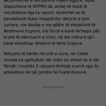
ekzaminimet e nevojshme mjeko-ligjore, sipas
dispozitave të KPPRK-së, andaj në bazë të
rezultateve nga ky raport, dyshohet se të
pandehurat duke i keqpërdor detyrat e tyre
zyrtare, me dashje e me qëllim të shkaktimit të
lëndimeve trupore, me forcë e kanë tërhequr për
krahë të dëmtuarin e mitur, në atë mënyrë që i
kanë shkaktuar lëndime të lehta trupore.
Ndryshe të hënën në orët e vona, në rrjetet
sociale ka qarkulluar një video ku shihet se si një
fëmijë i moshës 3-vjeçare tërhiqej zvarrë nga dy
edukatore në një çerdhe në Fushë Kosovë.