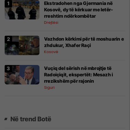
Ekstradohen nga Gjermania në
Kosovë, dy të kërkuar me letër-
rreshtim ndërkombëtar
Drejtësi
Vazhdon kërkimi për të moshuarin e
zhdukur, Xhafer Raçi
Kosovë
Vuçiq del sërish në mbrojtje të
Radoiçiqit, ekspertët: Mesazh i
rrezikshëm për rajonin
Siguri
Në trend Botë