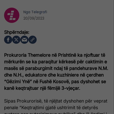
Nga
Telegrafi
20/09/2023
Prokuroria Themelore në Prishtinë ka njoftuar të
mërkurën se ka paraqitur kërkesë për caktimin e
masës së paraburgimit ndaj të pandehurave N.M.
dhe N.H., edukatore dhe kuzhiniere në çerdhen
“Gëzimi Ynë” në Fushë Kosovë, pas dyshohet se
kanë keqtrajtuar një fëmijë 3-vjeçar.
Sipas Prokurorisë, të njëjtat dyshohen për veprat
penale “Keqtrajtimi gjatë ushtrimit të detyrës