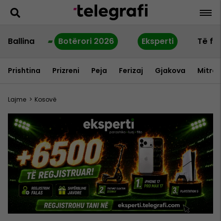
Ballina
Botërori 2026
Eksperti
Të fu
Prishtina
Prizreni
Peja
Ferizaj
Gjakova
Mitrov
Lajme
>
Kosovë