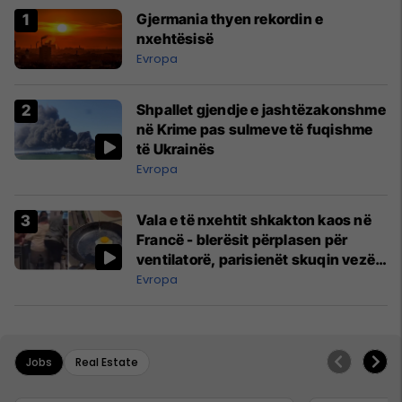
Gjermania thyen rekordin e
nxehtësisë
Evropa
Shpallet gjendje e jashtëzakonshme
në Krime pas sulmeve të fuqishme
të Ukrainës
Evropa
Vala e të nxehtit shkakton kaos në
Francë - blerësit përplasen për
ventilatorë, parisienët skuqin vezë
në dritare
Evropa
Jobs
Real Estate