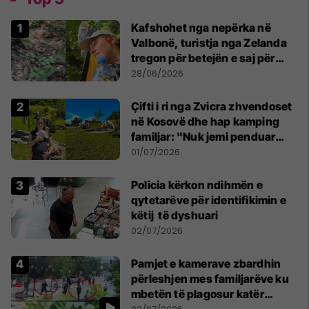
Kafshohet nga nepërka në
Valbonë, turistja nga Zelanda
tregon për betejën e saj për
mbijetesë
28/06/2026
Çifti i ri nga Zvicra zhvendoset
në Kosovë dhe hap kamping
familjar: "Nuk jemi penduar
asnjë ditë"
01/07/2026
Policia kërkon ndihmën e
qytetarëve për identifikimin e
këtij të dyshuari
02/07/2026
Pamjet e kamerave zbardhin
përleshjen mes familjarëve ku
mbetën të plagosur katër
persona