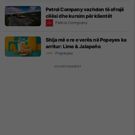
Petrol Company vazhdon të ofrojë
cilësi dhe kursim për klientët
Petrol Company
Shija më e re e verës në Popeyes ka
arritur: Lime & Jalapeño
Popeyes