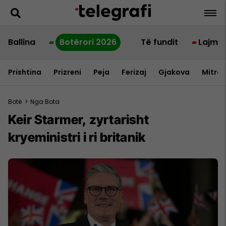
Ballina
Botërori 2026
Të fundit
Lajme
Prishtina
Prizreni
Peja
Ferizaj
Gjakova
Mitrov
Botë
>
Nga Bota
Keir Starmer, zyrtarisht
kryeministri i ri britanik