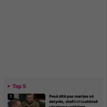
Top 5
Pesë ditë pas marrjes së
detyrës, shefi i ri i ushtrisë
ukrainase urdhëron