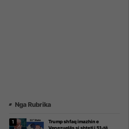
Nga Rubrika
Trump shfaq imazhin e
Venezuelës si shteti i 51-të