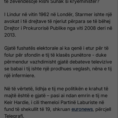
të zëvendësojë Rishi Sunak si kryeministër?
I Lindur në vitin 1962 në Londër, Starmer ishte një
avokat i të drejtave të njeriut përpara se të bëhej
Drejtor i Prokurorisë Publike nga viti 2008 deri në
2013.
Gjatë fushatës elektorale ai ka qenë i etur për të
folur për sfondin e tij të klasës punëtore - duke
përmendur vazhdimisht gjatë debateve televizive
se babai i tij ishte një prodhues veglash, nëna e tij
një infermiere.
Në të vërtetë, lidhja e tij me politikën e krahut të
majtë është e gjatë – pasi ai ndan emrin e tij me
Keir Hardie, i cili themeloi Partinë Laburiste në
fund të shekullit të 19, shkruan
euronews
, përcjell
Telegrafi.