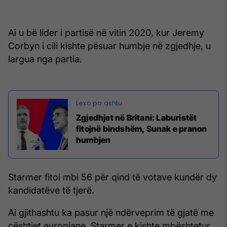
Ai u bë lider i partisë në vitin 2020, kur Jeremy
Corbyn i cili kishte pësuar humbje në zgjedhje, u
largua nga partia.
Zgjedhjet në Britani: Laburistët
fitojnë bindshëm, Sunak e pranon
humbjen
Starmer fitoi mbi 56 për qind të votave kundër dy
kandidatëve të tjerë.
Ai gjithashtu ka pasur një ndërveprim të gjatë me
çështjet evropiane. Starmer e kishte mbështetur