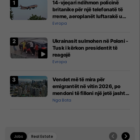
14-vjeçari ndihmon policinë
britanike për një telefonatë të
rreme, aeroplanët luftarakë u
ngritën në ajër për të
Evropa
interceptuar fluturaken e Qatar
Airways që po shkonte drejt
Ukrainasit sulmohen në Poloni -
Mançesterit
Tusk i kërkon presidentit të
reagojë
Evropa
Vendet më të mira për
emigrantët në vitin 2026, po
mendoni të filloni një jetë jashtë
vendit?
Nga Bota
Jobs
Real Estate