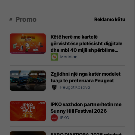
Promo
Reklamo këtu
Këtë herë me kartelë
gërvishtëse plotësisht digjitale
dhe mbi 40 mijë shpërblime
instant!
Meridian
Zgjidhni një nga katër modelet
tuaja të preferuara Peugeot
Peugot Kosova
IPKO vazhdon partneritetin me
Sunny Hill Festival 2026
IPKO
EXPO DIASPORA 2026 mbahet