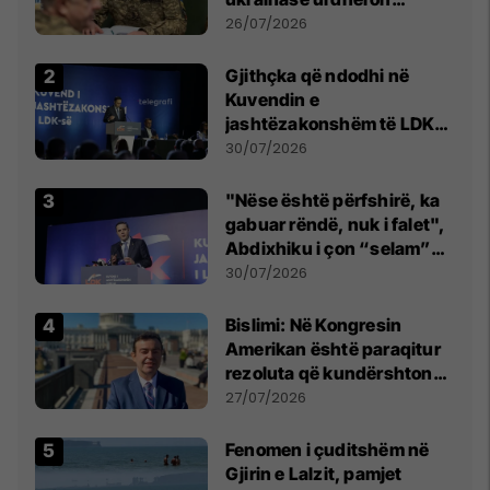
kontroll të madh
26/07/2026
Gjithçka që ndodhi në
Kuvendin e
jashtëzakonshëm të LDK-
së
30/07/2026
"Nëse është përfshirë, ka
gabuar rëndë, nuk i falet",
Abdixhiku i çon “selam”
Përparim Ramës
30/07/2026
Bislimi: Në Kongresin
Amerikan është paraqitur
rezoluta që kundërshton
mbajtjen e Asamblesë
27/07/2026
Parlamentare të OSBE-së
në Beograd
Fenomen i çuditshëm në
Gjirin e Lalzit, pamjet