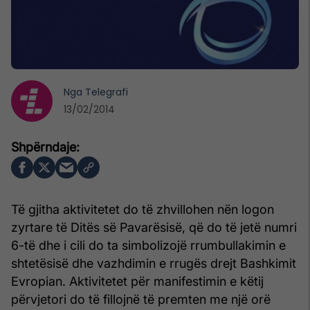
Nga
Telegrafi
13/02/2014
Të gjitha aktivitetet do të zhvillohen nën logon
zyrtare të Ditës së Pavarësisë, që do të jetë numri
6-të dhe i cili do ta simbolizojë rrumbullakimin e
shtetësisë dhe vazhdimin e rrugës drejt Bashkimit
Evropian. Aktivitetet për manifestimin e këtij
përvjetori do të fillojnë të premten me një orë