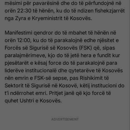
mësimi për pavarësinë dhe do të përfundojnë në
orën 22:30 të hënën, ku do të ndizen fishekzjarrët
nga Zyra e Kryeministrit të Kosovës.
Manifestimi qendror do të mbahet të hënën në
orën 12:00, ku do të parakalojnë edhe njësitet e
Forcës së Sigurisë së Kosovës (FSK) që, sipas
paralajmërimeve, kjo do të jetë hera e fundit kur
pjesëtarët e kësaj force do të parakalojnë para
liderëve institucionalë dhe qytetarëve të Kosovës
nën emrin e FSK-së sepse, pas Rishikimit të
Sektorit të Sigurisë në Kosovë, këtij institucioni do
t’i ndërrohet emri. Pritjet janë që kjo forcë të
quhet Ushtri e Kosovës.