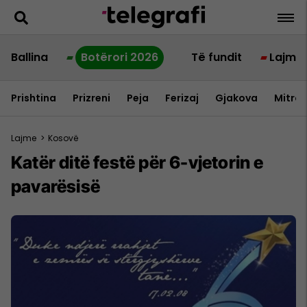
Ballina
Botërori 2026
Të fundit
Lajme
Prishtina
Prizreni
Peja
Ferizaj
Gjakova
Mitrov
Lajme
>
Kosovë
Katër ditë festë për 6-vjetorin e
pavarësisë