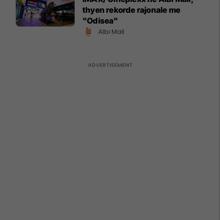
thyen rekorde rajonale me
"Odisea"
Albi Mall