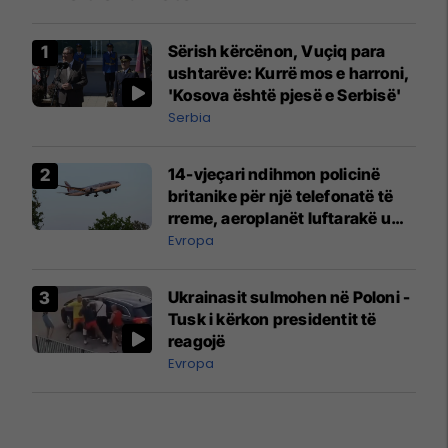
Sërish kërcënon, Vuçiq para
ushtarëve: Kurrë mos e harroni,
'Kosova është pjesë e Serbisë'
Serbia
14-vjeçari ndihmon policinë
britanike për një telefonatë të
rreme, aeroplanët luftarakë u
ngritën në ajër për të
Evropa
interceptuar fluturaken e Qatar
Airways që po shkonte drejt
Ukrainasit sulmohen në Poloni -
Mançesterit
Tusk i kërkon presidentit të
reagojë
Evropa