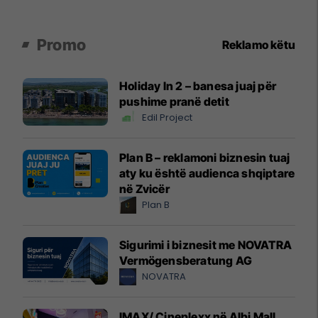
Promo
Reklamo këtu
Holiday In 2 – banesa juaj për
pushime pranë detit
Edil Project
Plan B – reklamoni biznesin tuaj
aty ku është audienca shqiptare
në Zvicër
Plan B
Sigurimi i biznesit me NOVATRA
Vermögensberatung AG
NOVATRA
IMAX/ Cineplexx në Albi Mall,