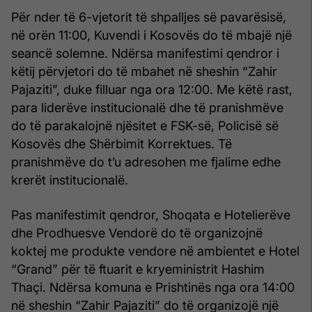
Për nder të 6-vjetorit të shpalljes së pavarësisë,
në orën 11:00, Kuvendi i Kosovës do të mbajë një
seancë solemne. Ndërsa manifestimi qendror i
këtij përvjetori do të mbahet në sheshin “Zahir
Pajaziti”, duke filluar nga ora 12:00. Me këtë rast,
para liderëve institucionalë dhe të pranishmëve
do të parakalojnë njësitet e FSK-së, Policisë së
Kosovës dhe Shërbimit Korrektues. Të
pranishmëve do t’u adresohen me fjalime edhe
krerët institucionalë.
Pas manifestimit qendror, Shoqata e Hotelierëve
dhe Prodhuesve Vendorë do të organizojnë
koktej me produkte vendore në ambientet e Hotel
“Grand” për të ftuarit e kryeministrit Hashim
Thaçi. Ndërsa komuna e Prishtinës nga ora 14:00
në sheshin “Zahir Pajaziti” do të organizojë një