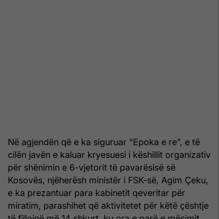
Në agjendën që e ka siguruar “Epoka e re”, e të
cilën javën e kaluar kryesuesi i këshillit organizativ
për shënimin e 6-vjetorit të pavarësisë së
Kosovës, njëherësh ministër i FSK-së, Agim Çeku,
e ka prezantuar para kabinetit qeveritar për
miratim, parashihet që aktivitetet për këtë çështje
të fillojnë më 14 shkurt, ku ora e parë e mësimit