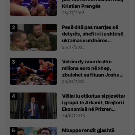
Kristian Prengës
26/07/2026
Pesë ditë pas marrjes së
detyrës, shefi i ri i ushtrisë
ukrainase urdhëron
kontroll të madh
26/07/2026
Vetëm dy raunde dhe
miliona euro në xhep,
zbulohet sa fituan Joshua
e Prenga
26/07/2026
Vëllai iu etiketua si pjesëtar
i grupit të Arkanit, Drejtori i
Ekonomisë në Prizren
mohon pretendimet
24/07/2026
Mbappe rendit gjashtë