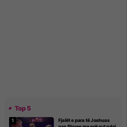
Top 5
Fjalët e para të Joshuas
pas fitores me nokaut ndaj