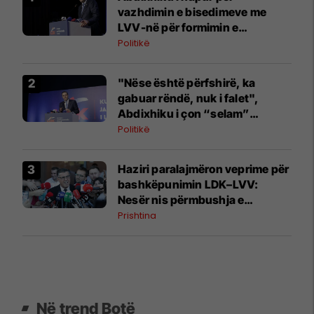
vazhdimin e bisedimeve me
LVV-në për formimin e
institucioneve
Politikë
"Nëse është përfshirë, ka
gabuar rëndë, nuk i falet",
Abdixhiku i çon “selam”
Përparim Ramës
Politikë
Haziri paralajmëron veprime për
bashkëpunimin LDK–LVV:
Nesër nis përmbushja e
kërkesës së dytë
Prishtina
Në trend Botë