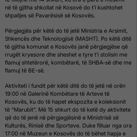
në të gjitha shkollat në Kosovë do t’i kushtohet
shpalljes së Pavarësisë së Kosovës.
Përgjegjës për këtë do të jetë Ministria e Arsimit,
Shkencës dhe Teknologjisë (MASHT). Po këtë ditë
të gjitha komunat e Kosovës janë përgjegjëse që
rrugët kryesore dhe sheshet e tyre t’i stolisin me
flamuj shtetërorë, kombëtarë, të SHBA-së dhe me
flamuj të BE-së.
Aktiviteti i fundit për këtë ditë do të jetë në orën
19:00 në Galerinë Kombëtare të Arteve të
Kosovës, ku do të hapet ekspozita e koleksionit
të “Marubit”. Më 15 shkurt do të ketë dy aktivitete
që do të jenë në përgjegjësinë e Ministrisë së
Kulturës, Rinisë dhe Sporteve. Duke filluar nga ora
17:00 në Muzeun e Kosovës do të bëhet hapja e