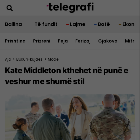
Ballina
Të fundit
Lajme
Botë
Ekono
Prishtina
Prizreni
Peja
Ferizaj
Gjakova
Mitrov
Ajo
>
Bukuri-kujdes
>
Modë
Kate Middleton kthehet në punë e
veshur me shumë stil