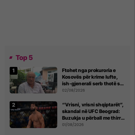
Top 5
Ftohet nga prokuroria e
Kosovës për krime lufte,
ish-gjenerali serb thotë se
dikush e tradhtoi në
02/08/2026
Beograd
“Vrisni, vrisni shqiptarët”,
skandal në UFC Beograd:
Buzukja u përball me thirrje
anti-shqiptare nga
01/08/2026
tribunat