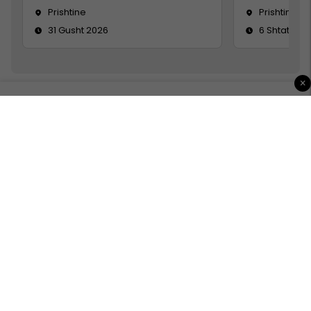
Prishtine
Prishtinë
31 Gusht 2026
6 Shtator 2
×