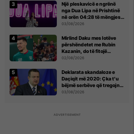
Një pleskavicë e ngrënë
nga Dua Lipa në Prishtinë
në orën 04:28 të mëngjesit
- dhe bota digjitale serbe
03/08/2026
shpall gjendjen e luftës
Mirlind Daku mes lotëve
përshëndetet me Rubin
Kazanin, do të fitojë
miliona te Spartak Moska
02/08/2026
​Deklarata skandaloze e
Daçiqit më 2020: Çka t'u
bëjmë serbëve që tregojnë
ku janë varrosur shqiptarët
03/08/2026
në Serbi