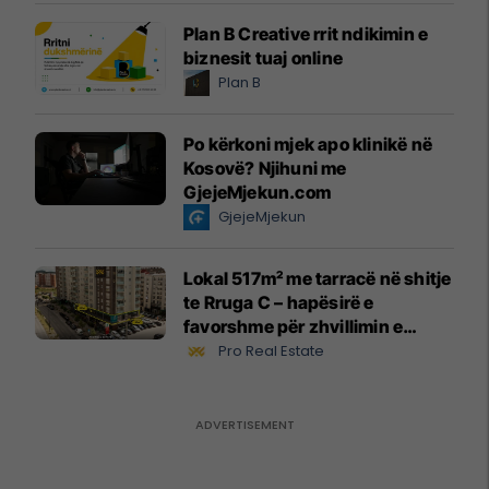
Plan B Creative rrit ndikimin e
biznesit tuaj online
Plan B
Po kërkoni mjek apo klinikë në
Kosovë? Njihuni me
GjejeMjekun.com
GjejeMjekun
Lokal 517m² me tarracë në shitje
te Rruga C – hapësirë e
favorshme për zhvillimin e
biznesit #15796
Pro Real Estate