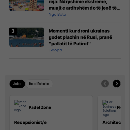
reja: Ndryshime ekstreme,
muajt e ardhshëm do të jenë të
pazakontë
Nga Bota
Momenti kur droni ukrainas
godet plazhin në Rusi, pranë
"pallatit të Putinit"
Evropa
Jobs
Real Estate
Padel Zone
Flex B
Recepsionist/e
Architect