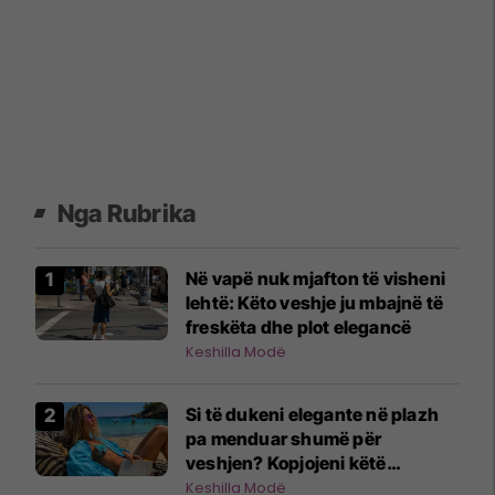
Nga Rubrika
Në vapë nuk mjafton të visheni
lehtë: Këto veshje ju mbajnë të
freskëta dhe plot elegancë
Keshilla Modë
Si të dukeni elegante në plazh
pa menduar shumë për
veshjen? Kopjojeni këtë
kombinim!
Keshilla Modë