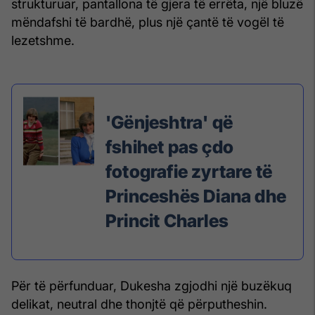
strukturuar, pantallona të gjera të errëta, një bluzë
mëndafshi të bardhë, plus një çantë të vogël të
lezetshme.
'Gënjeshtra' që
fshihet pas çdo
fotografie zyrtare të
Princeshës Diana dhe
Princit Charles
Për të përfunduar, Dukesha zgjodhi një buzëkuq
delikat, neutral dhe thonjtë që përputheshin.