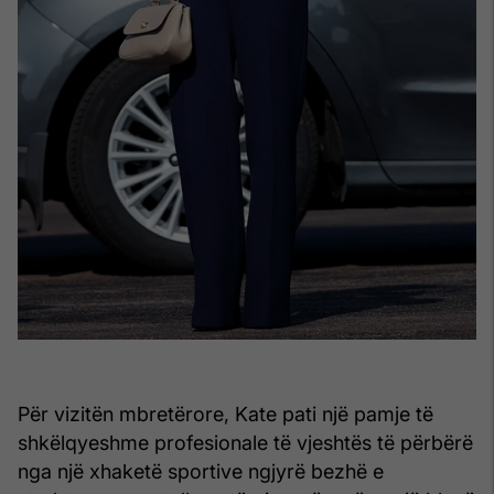
Për vizitën mbretërore, Kate pati një pamje të
shkëlqyeshme profesionale të vjeshtës të përbërë
nga një xhaketë sportive ngjyrë bezhë e