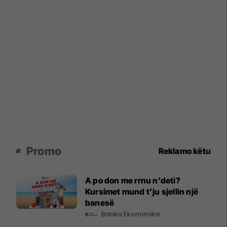
Promo
Reklamo këtu
A po don me rrnu n’deti?
Kursimet mund t’ju sjellin një
banesë
Banka Ekonomike