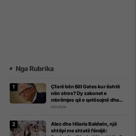
Nga Rubrika
Çfarë bën Bill Gates kur është
nën stres? Dy zakonet e
mbrëmjes që e qetësojnë dhe
nuk kushtojnë asgjë
Lifestyle
Alec dhe Hilaria Baldwin, një
shtëpi me shtatë fëmijë: