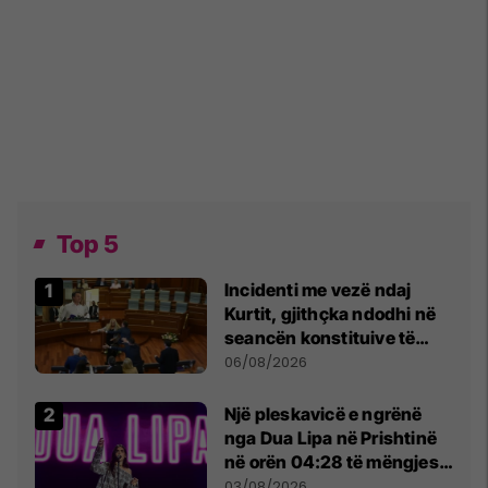
Top 5
Incidenti me vezë ndaj
Kurtit, gjithçka ndodhi në
seancën konstituive të
Kuvendit
06/08/2026
Një pleskavicë e ngrënë
nga Dua Lipa në Prishtinë
në orën 04:28 të mëngjesit
- dhe bota digjitale serbe
03/08/2026