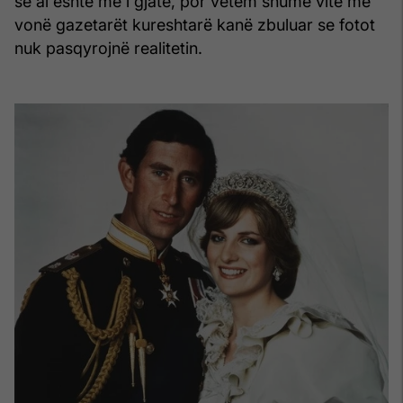
se ai është më i gjatë, por vetëm shumë vite më
vonë gazetarët kureshtarë kanë zbuluar se fotot
nuk pasqyrojnë realitetin.