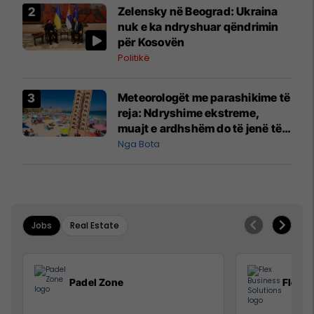
Zelensky në Beograd: Ukraina
nuk e ka ndryshuar qëndrimin
për Kosovën
Politikë
Meteorologët me parashikime të
reja: Ndryshime ekstreme,
muajt e ardhshëm do të jenë të
pazakontë
Nga Bota
Jobs
Real Estate
Padel Zone
Flex B