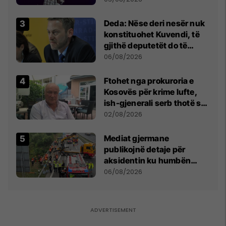
shpall gjendjen e luftës
Deda: Nëse deri nesër nuk
konstituohet Kuvendi, të
gjithë deputetët do të
bëjnë shkelje të rëndë
06/08/2026
kushtetuese
Ftohet nga prokuroria e
Kosovës për krime lufte,
ish-gjenerali serb thotë se
dikush e tradhtoi në
02/08/2026
Beograd
Mediat gjermane
publikojnë detaje për
aksidentin ku humbën
jetën tre mërgimtarë nga
06/08/2026
Komogllava e Ferizajt