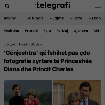
Ballina
Të fundit
Lajme
Botë
Ekono
Prishtina
Prizreni
Peja
Ferizaj
Gjakova
Mitrov
Lifestyle
>
Trend
>
Lifestyle
'Gënjeshtra' që fshihet pas çdo
fotografie zyrtare të Princeshës
Diana dhe Princit Charles