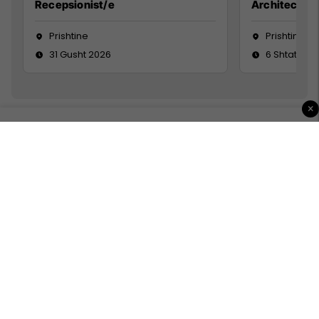
Recepsionist/e
Architect
Prishtine
Prishtinë
31 Gusht 2026
6 Shtator 2
×