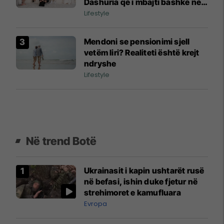
Dashuria që i mbajti bashkë në
vitet më të vështira
Lifestyle
Mendoni se pensionimi sjell
vetëm liri? Realiteti është krejt
ndryshe
Lifestyle
Në trend Botë
Ukrainasit i kapin ushtarët rusë
në befasi, ishin duke fjetur në
strehimoret e kamufluara
Evropa