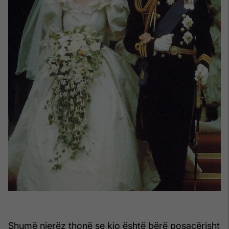
Shumë njerëz thonë se kjo është bërë posaçërisht