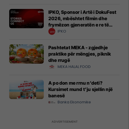
IPKO, Sponsor i Artë i DokuFest
2026, mbështet filmin dhe
frymëzon gjeneratën e re të
krijuesve
IPKO
Pashtetat MEKA - zgjedhje
praktike për mëngjes, piknik
dhe rrugë
MEKA HALAL FOOD
A po don me rrnu n’deti?
Kursimet mund t’ju sjellin një
banesë
Banka Ekonomike