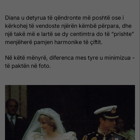
Diana u detyrua të qëndronte më poshtë ose i
kërkohej të vendoste njërën këmbë përpara, dhe
një takë më e lartë se dy centimtra do të “prishte”
menjëherë pamjen harmonike të çiftit.
Në këtë mënyrë, diferenca mes tyre u minimizua -
të paktën në foto.