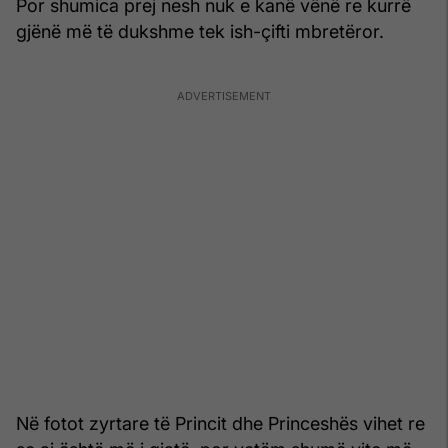
Por shumica prej nesh nuk e kanë vënë re kurrë
gjënë më të dukshme tek ish-çifti mbretëror.
Në fotot zyrtare të Princit dhe Princeshës vihet re