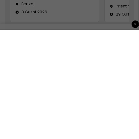
Ferizaj
Prishtinë
3 Gusht 2026
29 Gusht 2
×