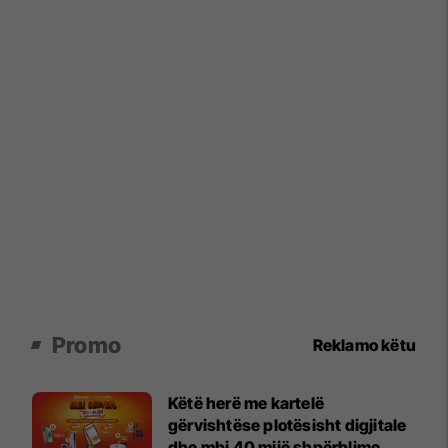
Promo
Reklamo këtu
Këtë herë me kartelë
gërvishtëse plotësisht digjitale
dhe mbi 40 mijë shpërblime