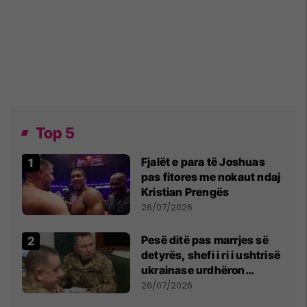
Top 5
Fjalët e para të Joshuas
pas fitores me nokaut ndaj
Kristian Prengës
26/07/2026
Pesë ditë pas marrjes së
detyrës, shefi i ri i ushtrisë
ukrainase urdhëron
kontroll të madh
26/07/2026