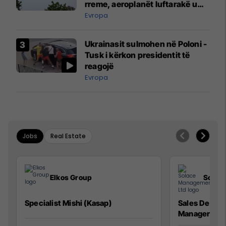
rreme, aeroplanët luftarakë u
ngritën në ajër për të
Evropa
interceptuar fluturaken e Qatar
Airways që po shkonte drejt
Ukrainasit sulmohen në Poloni -
Mançesterit
Tusk i kërkon presidentit të
reagojë
Evropa
Jobs
Real Estate
Elkos Group
Solac
Specialist Mishi (Kasap)
Sales Devel
Manager