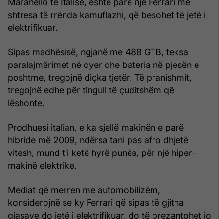
Maranello të Italisë, është parë një Ferrari me
shtresa të rrënda kamuflazhi, që besohet të jetë i
elektrifikuar.
Sipas madhësisë, ngjanë me 488 GTB, teksa
paralajmërimet në dyer dhe bateria në pjesën e
poshtme, tregojnë diçka tjetër. Të pranishmit,
tregojnë edhe për tingull të çuditshëm që
lëshonte.
Prodhuesi italian, e ka sjellë makinën e parë
hibride më 2009, ndërsa tani pas afro dhjetë
vitesh, mund t’i ketë hyrë punës, për një hiper-
makinë elektrike.
Mediat që merren me automobilizëm,
konsiderojnë se ky Ferrari që sipas të gjitha
gjasave do jetë i elektrifikuar, do të prezantohet jo