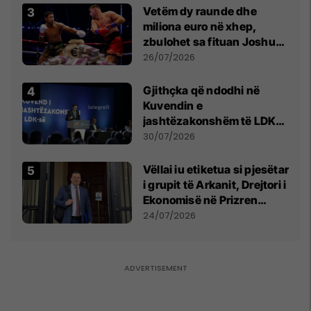
Vetëm dy raunde dhe
miliona euro në xhep,
zbulohet sa fituan Joshua
e Prenga
26/07/2026
Gjithçka që ndodhi në
Kuvendin e
jashtëzakonshëm të LDK-
së
30/07/2026
Vëllai iu etiketua si pjesëtar
i grupit të Arkanit, Drejtori i
Ekonomisë në Prizren
mohon pretendimet
24/07/2026