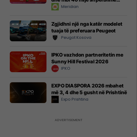
instant!
Meridian
Zgjidhni një nga katër modelet
tuaja të preferuara Peugeot
Peugot Kosova
IPKO vazhdon partneritetin me
Sunny Hill Festival 2026
IPKO
EXPO DIASPORA 2026 mbahet
më 3, 4 dhe 5 gusht në Prishtinë
Expo Prishtina