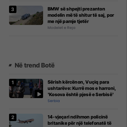
BMW së shpejti prezanton
modelin më të shitur të saj, por
me një pamje tjetër
Modelet e Reja
Në trend Botë
Sërish kërcënon, Vuçiq para
ushtarëve: Kurrë mos e harroni,
'Kosova është pjesë e Serbisë'
Serbia
14-vjeçari ndihmon policinë
britanike për një telefonatë të