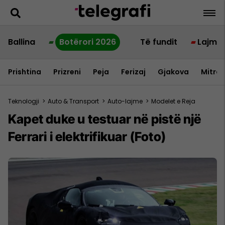
Ballina
Botërori 2026
Të fundit
Lajme
Prishtina
Prizreni
Peja
Ferizaj
Gjakova
Mitrov
Teknologji
>
Auto & Transport
>
Auto-lajme
>
Modelet e Reja
Kapet duke u testuar në pistë një
Ferrari i elektrifikuar (Foto)