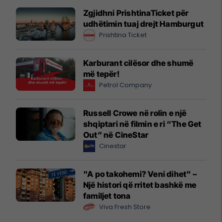
Zgjidhni PrishtinaTicket për
udhëtimin tuaj drejt Hamburgut
Prishtina Ticket
Karburant cilësor dhe shumë
më tepër!
Petrol Company
Russell Crowe në rolin e një
shqiptari në filmin e ri “The Get
Out” në CineStar
Cinestar
"A po takohemi? Veni dihet" –
Një histori që rritet bashkë me
familjet tona
Viva Fresh Store