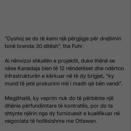
“Dyshoj se do të kemi një përgjigje për drejtimin
tonë brenda 30 ditësh”, tha Fuhr.
Ai nënvizoi shkallën e projektit, duke thënë se
nëse Kanadaja blen të 12 nëndetëset dhe ndërton
infrastrukturën e kërkuar në të dy brigjet, "ky
mund të jetë prokurimi më i madh që bën vendi”.
Megjithatë, ky veprim nuk do të përbënte një
dhënie përfundimtare të kontratës, por do ta
shtynte njërin nga dy furnizuesit e kualifikuar në
negociata të hollësishme me Ottawan.