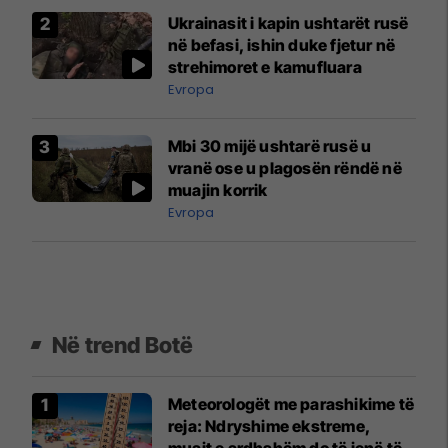
Ukrainasit i kapin ushtarët rusë
në befasi, ishin duke fjetur në
strehimoret e kamufluara
Evropa
Mbi 30 mijë ushtarë rusë u
vranë ose u plagosën rëndë në
muajin korrik
Evropa
Në trend Botë
Meteorologët me parashikime të
reja: Ndryshime ekstreme,
muajt e ardhshëm do të jenë të