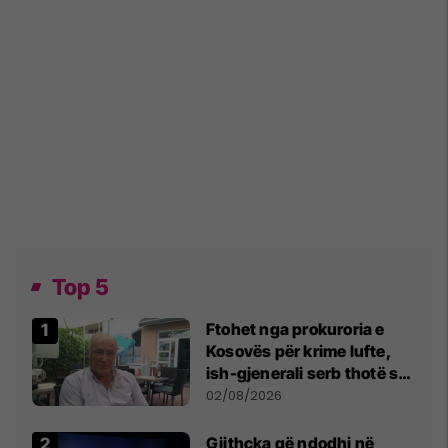
Top 5
Ftohet nga prokuroria e
Kosovës për krime lufte,
ish-gjenerali serb thotë se
dikush e tradhtoi në
02/08/2026
Beograd
Gjithçka që ndodhi në