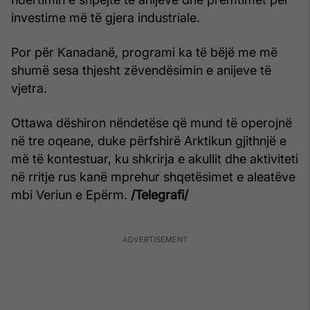
investime më të gjera industriale.
Por për Kanadanë, programi ka të bëjë me më
shumë sesa thjesht zëvendësimin e anijeve të
vjetra.
Ottawa dëshiron nëndetëse që mund të operojnë
në tre oqeane, duke përfshirë Arktikun gjithnjë e
më të kontestuar, ku shkrirja e akullit dhe aktiviteti
në rritje rus kanë mprehur shqetësimet e aleatëve
mbi Veriun e Epërm.
/Telegrafi/