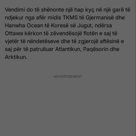
Vendimi do të shënonte një hap kyç në një garë të
ndjekur nga afër midis TKMS të Gjermanisë dhe
Hanwha Ocean të Koresë së Jugut, ndërsa
Ottawa kërkon të zëvendësojë flotën e saj të
vjetër të nëndetëseve dhe të zgjerojë aftësinë e
saj për të patrulluar Atlantikun, Paqësorin dhe
Arktikun.