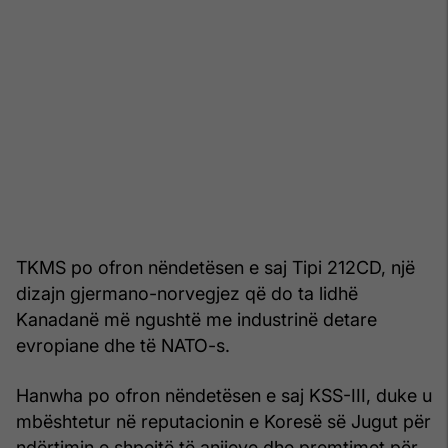
TKMS po ofron nëndetësen e saj Tipi 212CD, një
dizajn gjermano-norvegjez që do ta lidhë
Kanadanë më ngushtë me industrinë detare
evropiane dhe të NATO-s.
Hanwha po ofron nëndetësen e saj KSS-III, duke u
mbështetur në reputacionin e Koresë së Jugut për
ndërtimin e shpejtë të anijeve dhe premtimet për