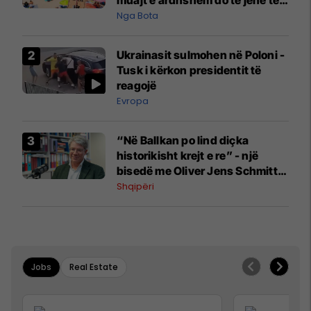
pazakontë
Nga Bota
Ukrainasit sulmohen në Poloni -
Tusk i kërkon presidentit të
reagojë
Evropa
“Në Ballkan po lind diçka
historikisht krejt e re” - një
bisedë me Oliver Jens Schmitt
mbi protestat në Shqipëri dhe të
Shqipëri
kaluarën e rajonit
Jobs
Real Estate