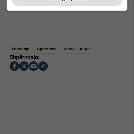
Kanadaja
Gjermania
Koreja E Jugut