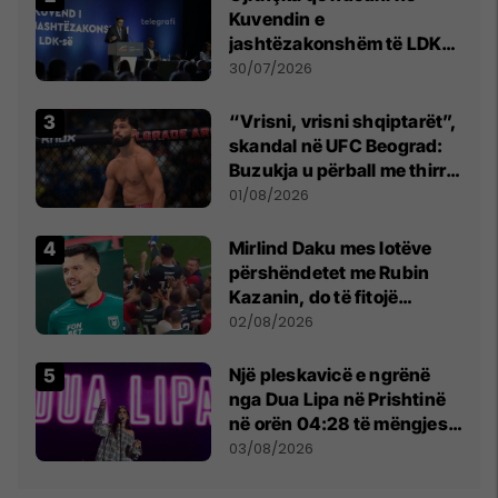
Kuvendin e
jashtëzakonshëm të LDK-
së
30/07/2026
“Vrisni, vrisni shqiptarët”,
skandal në UFC Beograd:
Buzukja u përball me thirrje
anti-shqiptare nga
01/08/2026
tribunat
Mirlind Daku mes lotëve
përshëndetet me Rubin
Kazanin, do të fitojë
miliona te Spartak Moska
02/08/2026
Një pleskavicë e ngrënë
nga Dua Lipa në Prishtinë
në orën 04:28 të mëngjesit
- dhe bota digjitale serbe
03/08/2026
shpall gjendjen e luftës