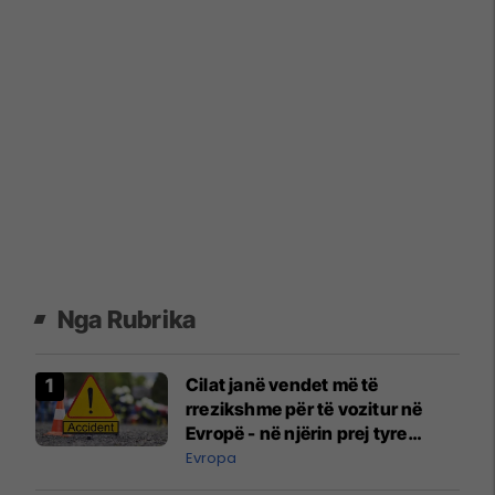
Nga Rubrika
Cilat janë vendet më të
rrezikshme për të vozitur në
Evropë - në njërin prej tyre
udhëtojnë edhe shumë
Evropa
mërgimtarë