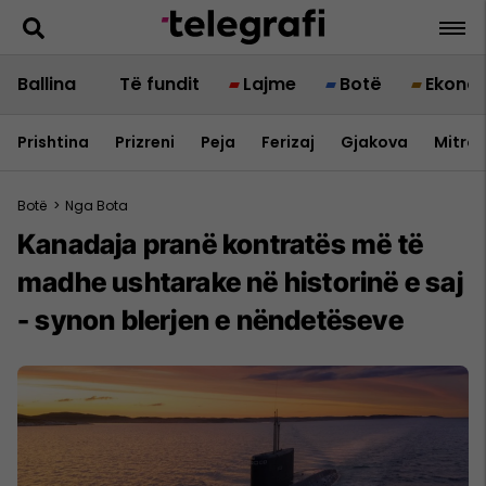
Ballina
Të fundit
Lajme
Botë
Ekono
Prishtina
Prizreni
Peja
Ferizaj
Gjakova
Mitrov
Botë
>
Nga Bota
Kanadaja pranë kontratës më të
madhe ushtarake në historinë e saj
- synon blerjen e nëndetëseve