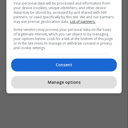
Your personal data will be processed and information from
your device (cookies, unique identifiers, and other device
data) may be stored by, accessed by and shared with 369
Vdekjet
Rusia
E Moshuara
partners, or used specifically by this site. We and our partners
may use precise geolocation data.
List of partners.
Some vendors may process your personal data on the basis
of legitimate interest, which you can object to by managing
your options below. Look for a link at the bottom of this page
or in the site menu to manage or withdraw consent in privacy
and cookie settings.
Consent
Manage options