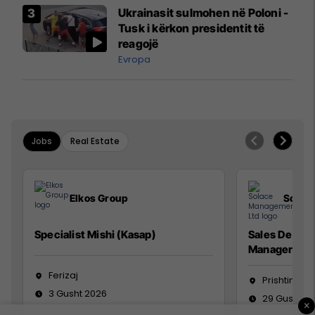
Airways që po shkonte drejt
Ukrainasit sulmohen në Poloni -
Mançesterit
Tusk i kërkon presidentit të
reagojë
Evropa
Jobs
Real Estate
Elkos Group
Solac
Specialist Mishi (Kasap)
Sales Devel
Manager
Ferizaj
Prishtinë
3 Gusht 2026
29 Gusht 2
×