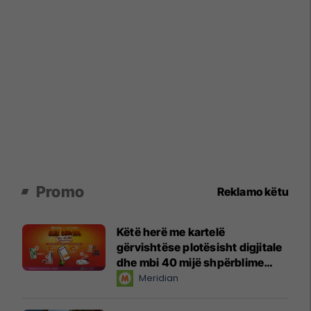
Promo
Reklamo këtu
Këtë herë me kartelë
gërvishtëse plotësisht digjitale
dhe mbi 40 mijë shpërblime
instant!
Meridian