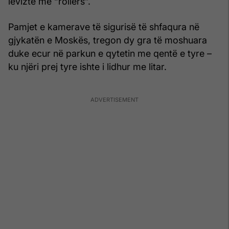
lëvizte me “rollers”.
Pamjet e kamerave të sigurisë të shfaqura në
gjykatën e Moskës, tregon dy gra të moshuara
duke ecur në parkun e qytetin me qentë e tyre –
ku njëri prej tyre ishte i lidhur me litar.