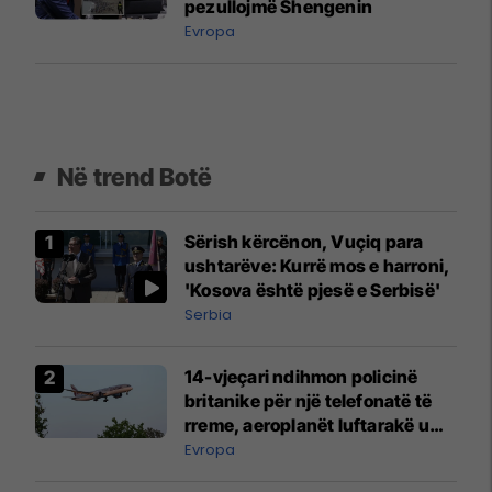
pezullojmë Shengenin
Evropa
Në trend Botë
Sërish kërcënon, Vuçiq para
ushtarëve: Kurrë mos e harroni,
'Kosova është pjesë e Serbisë'
Serbia
14-vjeçari ndihmon policinë
britanike për një telefonatë të
rreme, aeroplanët luftarakë u
ngritën në ajër për të
Evropa
interceptuar fluturaken e Qatar