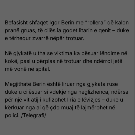
Befasisht shfaqet Igor Berin me “rollera” që kalon
pranë gruas, të cilës ia godet litarin e qenit – duke
e tërhequr zvarrë nëpër trotuar.
Në gjykatë u tha se viktima ka pësuar lëndime në
kokë, pasi u përplas në trotuar dhe ndërroi jetë
më vonë në spital.
Megjithatë Berin është liruar nga gjykata ruse
duke u cilësuar si vdekje nga neglizhenca, ndërsa
për një vit atij i kufizohet liria e lëvizjes – duke u
kërkuar nga ai që çdo muaj të lajmërohet në
polici. /Telegrafi/