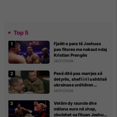
Top 5
Fjalët e para të Joshuas
pas fitores me nokaut ndaj
Kristian Prengës
26/07/2026
Pesë ditë pas marrjes së
detyrës, shefi i ri i ushtrisë
ukrainase urdhëron
kontroll të madh
26/07/2026
Vetëm dy raunde dhe
miliona euro në xhep,
zbulohet sa fituan Joshua