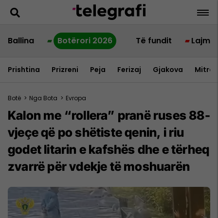
Ballina
Botërori 2026
Të fundit
Lajme
Prishtina
Prizreni
Peja
Ferizaj
Gjakova
Mitrov
Botë
>
Nga Bota
>
Evropa
Kalon me “rollera” pranë ruses 88-
vjeçe që po shëtiste qenin, i riu
godet litarin e kafshës dhe e tërheq
zvarrë për vdekje të moshuarën