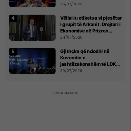
e Prenga
26/07/2026
Vëllai iu etiketua si pjesëtar
i grupit të Arkanit, Drejtori i
Ekonomisë në Prizren
mohon pretendimet
24/07/2026
Gjithçka që ndodhi në
Kuvendin e
jashtëzakonshëm të LDK-
së
30/07/2026