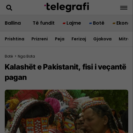
Ballina
Të fundit
Lajme
Botë
Ekono
Prishtina
Prizreni
Peja
Ferizaj
Gjakova
Mitrov
Botë
>
Nga Bota
Kalashët e Pakistanit, fisi i veçantë
pagan