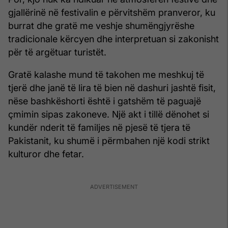
gjallërinë në festivalin e përvitshëm pranveror, ku
burrat dhe gratë me veshje shumëngjyrëshe
tradicionale kërcyen dhe interpretuan si zakonisht
për të argëtuar turistët.
Gratë kalashe mund të takohen me meshkuj të
tjerë dhe janë të lira të bien në dashuri jashtë fisit,
nëse bashkëshorti është i gatshëm të paguajë
çmimin sipas zakoneve. Një akt i tillë dënohet si
kundër nderit të familjes në pjesë të tjera të
Pakistanit, ku shumë i përmbahen një kodi strikt
kulturor dhe fetar.