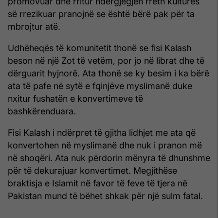
promovuar dhe rritur ndërgjegjen rreth kulturës
së rrezikuar pranojnë se është bërë pak për ta
mbrojtur atë.
Udhëheqës të komunitetit thonë se fisi Kalash
beson në një Zot të vetëm, por jo në librat dhe të
dërguarit hyjnorë. Ata thonë se ky besim i ka bërë
ata të pafe në sytë e fqinjëve myslimanë duke
nxitur fushatën e konvertimeve të
bashkërenduara.
Fisi Kalash i ndërpret të gjitha lidhjet me ata që
konvertohen në myslimanë dhe nuk i pranon më
në shoqëri. Ata nuk përdorin mënyra të dhunshme
për të dekurajuar konvertimet. Megjithëse
braktisja e Islamit në favor të feve të tjera në
Pakistan mund të bëhet shkak për një sulm fatal.