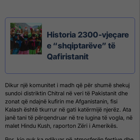
Historia 2300-vjeçare
e “shqiptarëve” të
Qafiristanit
Dikur një komunitet i madh që për shumë shekuj
sundoi distriktin Chitral në veri të Pakistanit dhe
zonat që ndajnë kufirin me Afganistanin, fisi
Kalash është tkurrur në gati katërmijë njerëz. Ata
janë tani të përqendruar në tre lugina të vogla, në
malet Hindu Kush, raporton Zëri i Amerikës.
Por, kjo nuk ka ndikuar në atmosferën festive dhe