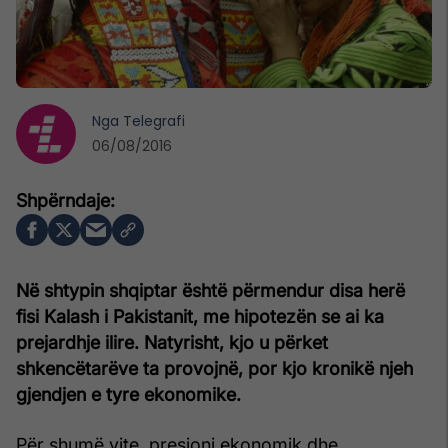
Nga
Telegrafi
06/08/2016
Në shtypin shqiptar është përmendur disa herë
fisi Kalash i Pakistanit, me hipotezën se ai ka
prejardhje ilire. Natyrisht, kjo u përket
shkencëtarëve ta provojnë, por kjo kronikë njeh
gjendjen e tyre ekonomike.
Për shumë vite, presioni ekonomik dhe