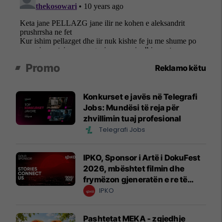
Promo
Reklamo këtu
Konkurset e javës në Telegrafi
Jobs: Mundësi të reja për
zhvillimin tuaj profesional
Telegrafi Jobs
IPKO, Sponsor i Artë i DokuFest
2026, mbështet filmin dhe
frymëzon gjeneratën e re të
krijuesve
IPKO
Pashtetat MEKA - zgjedhje