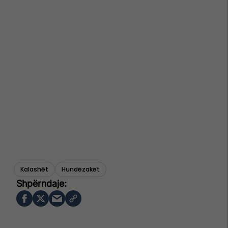
Kalashët
Hundëzakët