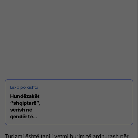
Hundëzakët
“shqiptarë”,
sërish në
qendër të
vëmendjes:
Ata e dinë
Turizmi është tani i vetmi burim të ardhurash për
sekretin e