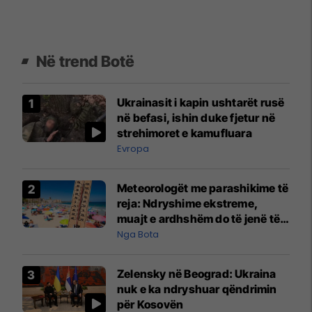
Në trend Botë
Ukrainasit i kapin ushtarët rusë
në befasi, ishin duke fjetur në
strehimoret e kamufluara
Evropa
Meteorologët me parashikime të
reja: Ndryshime ekstreme,
muajt e ardhshëm do të jenë të
pazakontë
Nga Bota
Zelensky në Beograd: Ukraina
nuk e ka ndryshuar qëndrimin
për Kosovën