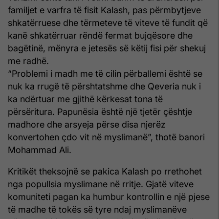
jetëgjatësisë
familjet e varfra të fisit Kalash, pas përmbytjeve
!
shkatërruese dhe tërmeteve të viteve të fundit që
kanë shkatërruar rëndë fermat bujqësore dhe
bagëtinë, mënyra e jetesës së këtij fisi për shekuj
me radhë.
“Problemi i madh me të cilin përballemi është se
nuk ka rrugë të përshtatshme dhe Qeveria nuk i
ka ndërtuar me gjithë kërkesat tona të
përsëritura. Papunësia është një tjetër çështje
madhore dhe arsyeja përse disa njerëz
konvertohen çdo vit në myslimanë”, thotë banori
Mohammad Ali.
Kritikët theksojnë se pakica Kalash po rrethohet
nga popullsia myslimane në rritje. Gjatë viteve
komuniteti pagan ka humbur kontrollin e një pjese
të madhe të tokës së tyre ndaj myslimanëve