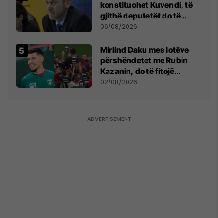
konstituohet Kuvendi, të
gjithë deputetët do të
bëjnë shkelje të rëndë
06/08/2026
kushtetuese
Mirlind Daku mes lotëve
përshëndetet me Rubin
Kazanin, do të fitojë
miliona te Spartak Moska
02/08/2026