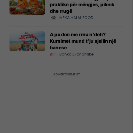
praktike për mëngjes, piknik
dhe rrugë
MEKA HALAL FOOD
A po don me rrnu n’deti?
Kursimet mund t’ju sjellin një
banesë
Banka Ekonomike