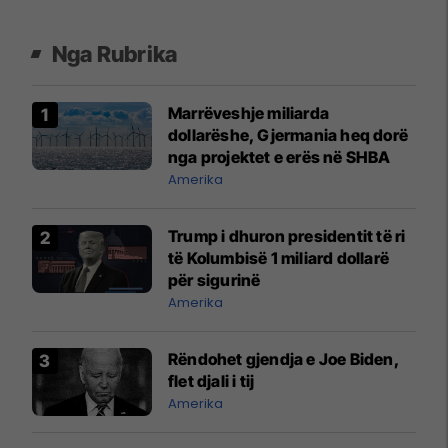
Nga Rubrika
Marrëveshje miliarda
dollarëshe, Gjermania heq dorë
nga projektet e erës në SHBA
Amerika
Trump i dhuron presidentit të ri
të Kolumbisë 1 miliard dollarë
për sigurinë
Amerika
Rëndohet gjendja e Joe Biden,
flet djali i tij
Amerika