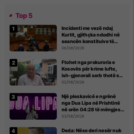
Top 5
Incidenti me vezë ndaj
Kurtit, gjithçka ndodhi në
seancën konstituive të
Kuvendit
06/08/2026
Ftohet nga prokuroria e
Kosovës për krime lufte,
ish-gjenerali serb thotë se
dikush e tradhtoi në
02/08/2026
Beograd
Një pleskavicë e ngrënë
nga Dua Lipa në Prishtinë
në orën 04:28 të mëngjesit
- dhe bota digjitale serbe
03/08/2026
shpall gjendjen e luftës
Deda: Nëse deri nesër nuk