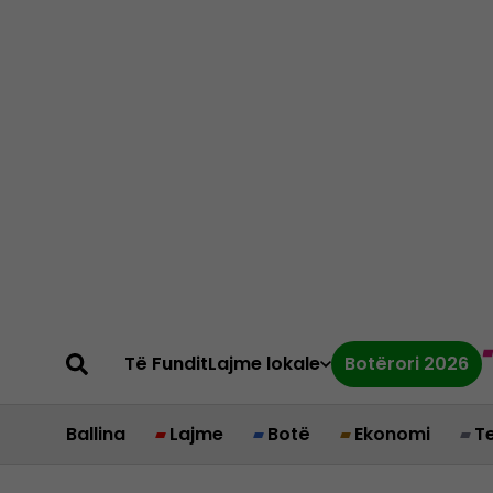
Të Fundit
Lajme lokale
Botërori 2026
Ballina
Lajme
Botë
Ekonomi
T