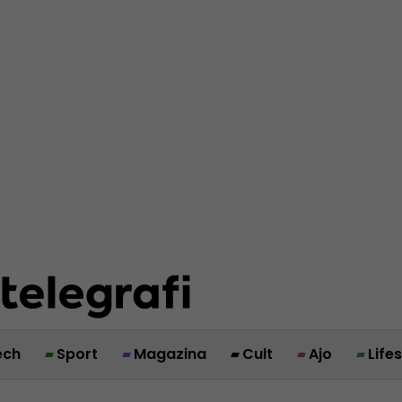
ech
Sport
Magazina
Cult
Ajo
Life