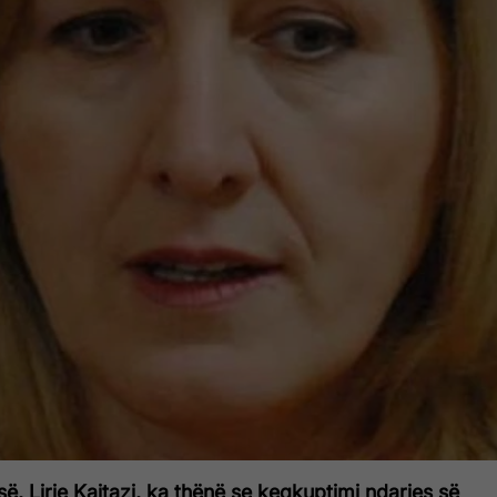
ë, Lirie Kajtazi, ka thënë se keqkuptimi ndarjes së