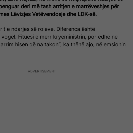
penguar deri më tash arritjen e marrëveshjes për
mes Lëvizjes Vetëvendosje dhe LDK-së.
it e ndarjes së roleve. Diferenca është
 vogël. Fituesi e merr kryeministrin, por edhe ne
rrim hisen që na takon”, ka thënë ajo, në emsionin