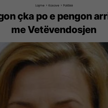
Lajme
>
Kosove
>
Politikë
egon çka po e pengon arr
me Vetëvendosjen