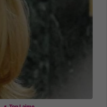
Top Lajme