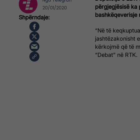
Nga
Telegrafi
përgjegjësisë ka 
20/01/2020
bashkëqeverisje 
“Në të keqkuptuar
jashtëzakonisht e
kërkojmë që të ma
“Debat” në RTK.