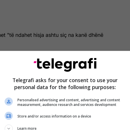
het "të ndahet hisja ashtu siç na kanë dhënë
nuk e ka votuar Konjufcën për arsye se ka dëshuar
ëvendosjen të shkojnë deri në fund me marrëveshje.
Telegrafi asks for your consent to use your
personal data for the following purposes:
Personalised advertising and content, advertising and content
measurement, audience research and services development
Store and/or access information on a device
Learn more