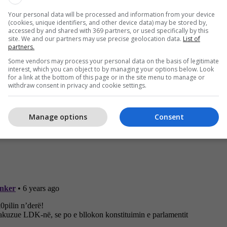
Your personal data will be processed and information from your device
(cookies, unique identifiers, and other device data) may be stored by,
accessed by and shared with 369 partners, or used specifically by this
site. We and our partners may use precise geolocation data.
List of
partners.
Some vendors may process your personal data on the basis of legitimate
interest, which you can object to by managing your options below. Look
for a link at the bottom of this page or in the site menu to manage or
withdraw consent in privacy and cookie settings.
Manage options
Consent