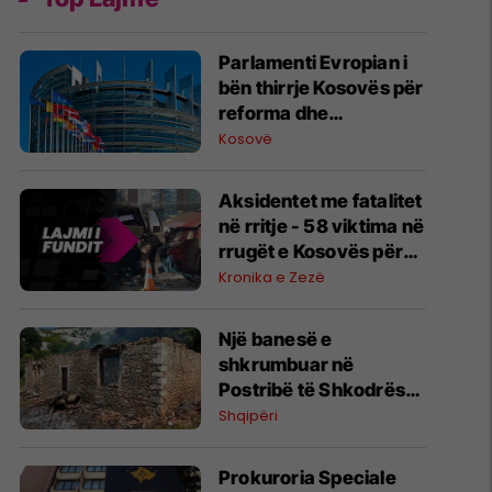
Parlamenti Evropian i
bën thirrje Kosovës për
reforma dhe
institucione
Kosovë
funksionale
Aksidentet me fatalitet
në rritje - 58 viktima në
rrugët e Kosovës për
shtatë muaj
Kronika e Zezë
Një banesë e
shkrumbuar në
Postribë të Shkodrës,
dyshohet për një fëmijë
Shqipëri
të vdekur
Prokuroria Speciale