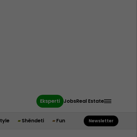
Eksperti
Jobs
Real Estate
style
Shëndeti
Fun
Newsletter