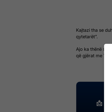
Kajtazi tha se du
qytetarët”.
Ajo ka thënë se 
që gjërat me Vet