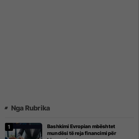
Nga Rubrika
Bashkimi Evropian mbështet
mundësi të reja financimi për