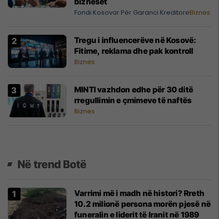
bizneset
Fondi Kosovar Për Garanci Kreditore
Biznes
Tregu i influencerëve në Kosovë:
Fitime, reklama dhe pak kontroll
Biznes
MINTI vazhdon edhe për 30 ditë
rregullimin e çmimeve të naftës
Biznes
Në trend Botë
Varrimi më i madh në histori? Rreth
10.2 milionë persona morën pjesë në
funeralin e liderit të Iranit në 1989