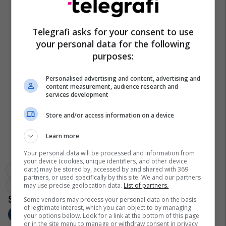
Telegrafi asks for your consent to use
your personal data for the following
purposes:
Personalised advertising and content, advertising and
content measurement, audience research and
services development
Store and/or access information on a device
Learn more
Your personal data will be processed and information from
your device (cookies, unique identifiers, and other device
data) may be stored by, accessed by and shared with 369
Emisioni "përballje"
Cilësia E Ushqimit
Selatin Kaçaniku
partners, or used specifically by this site. We and our partners
Konsumatori
may use precise geolocation data.
List of partners.
Some vendors may process your personal data on the basis
of legitimate interest, which you can object to by managing
your options below. Look for a link at the bottom of this page
or in the site menu to manage or withdraw consent in privacy