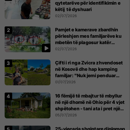
qytetarëve për identifikimin e
këtij të dyshuari
02/07/2026
Pamjet e kamerave zbardhin
përleshjen mes familjarëve ku
mbetën të plagosur katër
persona
02/07/2026
Çifti i ri nga Zvicra zhvendoset
në Kosovë dhe hap kamping
familjar: "Nuk jemi penduar
asnjë ditë"
01/07/2026
16 fëmijë të mbajtur të mbyllur
në një dhomë në Ohio për 4 vjet
shpëtohen - tani ata i pret një
sfidë e madhe
05/07/2026
25-vjeçarja shqiptare diplomon