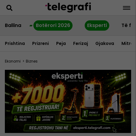
Ballina
Botërori 2026
Eksperti
Të fu
Prishtina
Prizreni
Peja
Ferizaj
Gjakova
Mitrov
Ekonomi
>
Biznes