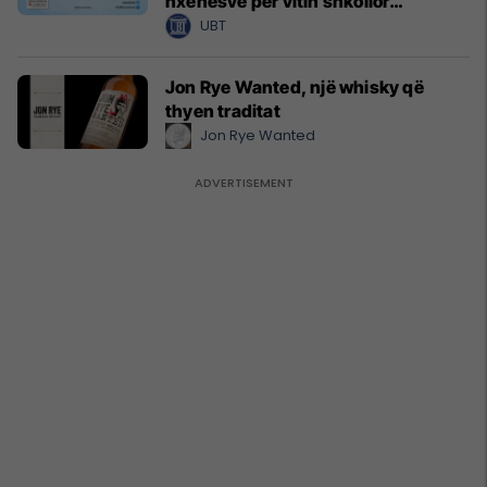
nxënësve për vitin shkollor
2026/2027
UBT
Jon Rye Wanted, një whisky që
thyen traditat
Jon Rye Wanted