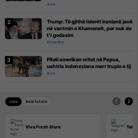
Azia
Trump: Të gjithë liderët iranianë janë
në varrimin e Khameneit, por nuk do
t’i godasim
Amerika
Piloti amerikan vritet në Papua,
ushtria indoneziane merr trupin e tij
Azia
Jobs
Real Estate
Viva Fresh Store
Teleg