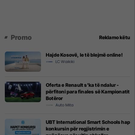
Promo
Reklamo këtu
Hajde Kosovë, le të blejmë online!
LC Waikiki
Oferta e Renault s'ka të ndalur -
përfitoni para finales së Kampionatit
Botëror
Auto Mita
UBT International Smart Schools hap
konkursin për regjistrimin e