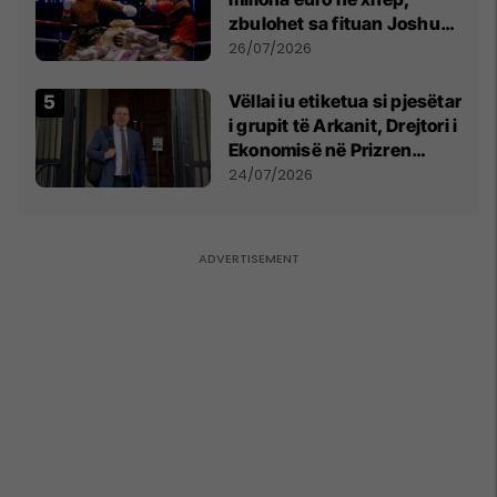
zbulohet sa fituan Joshua
e Prenga
26/07/2026
Vëllai iu etiketua si pjesëtar
i grupit të Arkanit, Drejtori i
Ekonomisë në Prizren
mohon pretendimet
24/07/2026