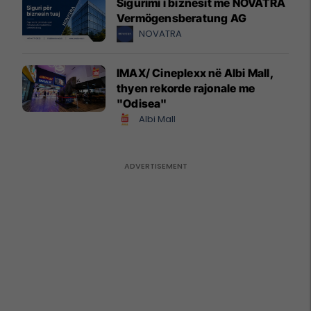
Sigurimi i biznesit me NOVATRA
Vermögensberatung AG
NOVATRA
IMAX/ Cineplexx në Albi Mall,
thyen rekorde rajonale me
"Odisea"
Albi Mall