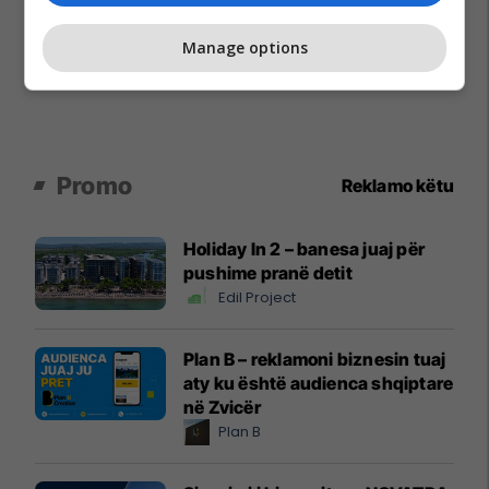
Manage options
Promo
Reklamo këtu
Holiday In 2 – banesa juaj për
pushime pranë detit
Edil Project
Plan B – reklamoni biznesin tuaj
aty ku është audienca shqiptare
në Zvicër
Plan B