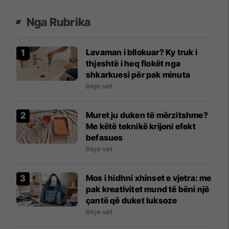
Nga Rubrika
Lavaman i bllokuar? Ky truk i
thjeshtë i heq flokët nga
shkarkuesi për pak minuta
Bëje vet
Muret ju duken të mërzitshme?
Me këtë teknikë krijoni efekt
befasues
Bëje vet
Mos i hidhni xhinset e vjetra: me
pak kreativitet mund të bëni një
çantë që duket luksoze
Bëje vet