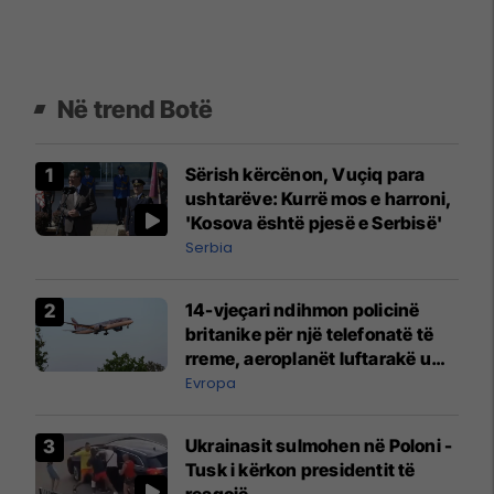
Në trend Botë
Sërish kërcënon, Vuçiq para
ushtarëve: Kurrë mos e harroni,
'Kosova është pjesë e Serbisë'
Serbia
14-vjeçari ndihmon policinë
britanike për një telefonatë të
rreme, aeroplanët luftarakë u
ngritën në ajër për të
Evropa
interceptuar fluturaken e Qatar
Airways që po shkonte drejt
Ukrainasit sulmohen në Poloni -
Mançesterit
Tusk i kërkon presidentit të
reagojë