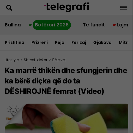
Ballina
Botërori 2026
Të fundit
Lajme
Prishtina
Prizreni
Peja
Ferizaj
Gjakova
Mitrov
Lifestyle
>
Shtepi-dekor
>
Bëje vet
Ka marrë thikën dhe sfungjerin dhe
ka bërë diçka që do ta
DËSHIROJNË femrat (Video)