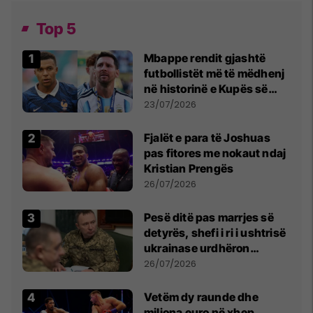
Top 5
Mbappe rendit gjashtë
futbollistët më të mëdhenj
në historinë e Kupës së
Botës, Messi mbetet i dyti
23/07/2026
Fjalët e para të Joshuas
pas fitores me nokaut ndaj
Kristian Prengës
26/07/2026
Pesë ditë pas marrjes së
detyrës, shefi i ri i ushtrisë
ukrainase urdhëron
kontroll të madh
26/07/2026
Vetëm dy raunde dhe
miliona euro në xhep,