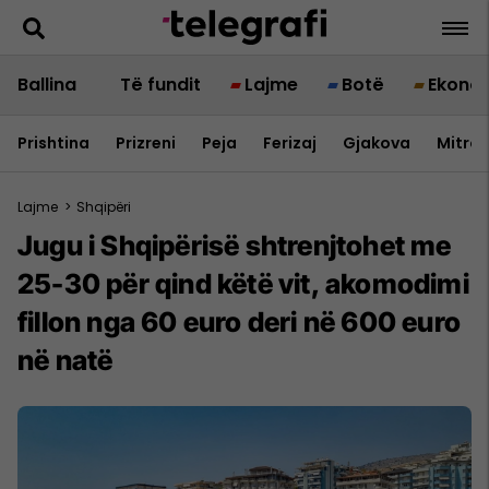
Ballina
Të fundit
Lajme
Botë
Ekono
Prishtina
Prizreni
Peja
Ferizaj
Gjakova
Mitrov
Lajme
>
Shqipëri
Jugu i Shqipërisë shtrenjtohet me
25-30 për qind këtë vit, akomodimi
fillon nga 60 euro deri në 600 euro
në natë