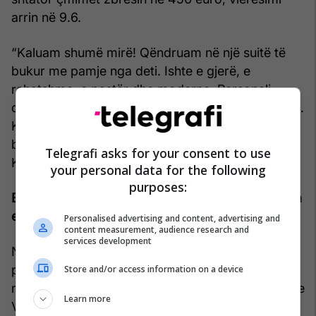
arrin në 9.6.
“Kaluam shumë mirë! Qëndruam në një suitë të
bukur me pamje nga deti. Ishte e gjerë, e
rehatshme, e pastër dhe moderne. Personeli,
dhoma, pamja, gjithçka ishte kaq e pabesueshme.
Kaluam një kohë të mrekullueshme të ulur në
ballkon duke parë detin gjatë natës”, shkruan
Telegrafi asks for your consent to use
Katya nga Kanadaja.
your personal data for the following
purposes:
Edhe Saranda shtrenjtohet, por ka dhe alternativa
ekonomike
Personalised advertising and content, advertising and
content measurement, audience research and
services development
Në qytete si Saranda, trendi i rritjes së çmimeve
për akomodime vazhdon të jetë i dukshëm,
Store and/or access information on a device
megjithatë në një shkallë më të butë krahasuar me
Learn more
Vlorën.