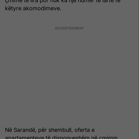
çmime të lira por nuk ka një numër të lartë të
këtyre akomodimeve.
Në Sarandë, për shembull, oferta e
apartamenteve të disponueshëm në çmimin