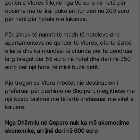
zonën e Vlorës fillojnë nga 90 euro në natë për
opsione më të lira, duke arritur deri në 200 euro
për natë për hotele më luksoze.
Për shkak të numrit të madh të hoteleve dhe
apartamenteve në qendër të Vlorës, oferta është
e lartë dhe ka mundësi të shumta për të qëndruar
larg bregut për 55 euro në hotel dhe deri në 250
euro për një hotel të mirë buzë detit.
Kjo tregon se Vlora mbetet një destinacion i
preferuar për pushime në Shqipëri, megjithëse me
një kosto tashmë më të lartë krahasuar me vitet e
kaluara.
Nga Dhërmiu në Qeparo nuk ka më akomodime
ekonomike, arrijnë deri në 600 euro