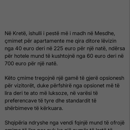
Në Kretë, ishulli i pestë më i madh në Mesdhe,
çmimet për apartamente me qira ditore lëvizin
nga 40 euro deri në 225 euro për një natë, ndërsa
për hotele mund të kushtojnë nga 60 euro deri në
700 euro për një natë.
Këto çmime tregojnë një gamë të gjerë opsionesh
për vizitorët, duke përfshirë nga opsionet më të
lira deri te ato më luksoze, në varësi të
preferencave të tyre dhe standardit të
shërbimeve të kërkuara.
Shqipëria ndryshe nga vendi fqinjë mund të ofrojë