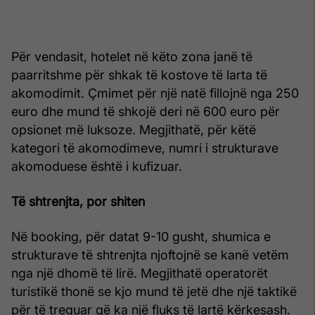
Për vendasit, hotelet në këto zona janë të
paarritshme për shkak të kostove të larta të
akomodimit. Çmimet për një natë fillojnë nga 250
euro dhe mund të shkojë deri në 600 euro për
opsionet më luksoze. Megjithatë, për këtë
kategori të akomodimeve, numri i strukturave
akomoduese është i kufizuar.
Të shtrenjta, por shiten
Në booking, për datat 9-10 gusht, shumica e
strukturave të shtrenjta njoftojnë se kanë vetëm
nga një dhomë të lirë. Megjithatë operatorët
turistikë thonë se kjo mund të jetë dhe një taktikë
për të treguar që ka një fluks të lartë kërkesash.