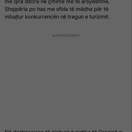
me qira ditore në çmime më të arsyeshme,
Shqipëria po has me sfida të mëdha për të
mbajtur konkurrencën në tregun e turizmit.