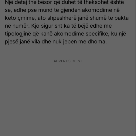
Një detaj thelbësor që duhet të theksohet është
se, edhe pse mund të gjenden akomodime në
këto çmime, ato shpeshherë janë shumë të pakta
në numër. Kjo sigurisht ka të bëjë edhe me
tipologjinë që kanë akomodime specifike, ku një
pjesë janë vila dhe nuk jepen me dhoma.