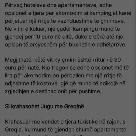
Përveç hoteleve dhe apartamenteve, edhe
opsionet e tjera për akomodim si kampingjet kanë
përjetuar një rritje të vazhdueshme të çmimeve.
Në vitin e kaluar, një çadër kampingu mund të
gjendej për 10 euro në ditë, duke e bërë atë një
opsion të arsyeshëm për buxhetin e udhëtarëve.
Megjithatë, këtë vit ky çmim është rritur në 30
euro për natë. Kjo tregon se edhe opsionet më të
lira për akomodim po përballen me një rritje të
ndjeshme të kostove, gjë që mund të ndikojë në
zgjedhjen e destinacionit për pushime.
Si krahasohet Jugu me Greqinë
Krahasuar me vendet e tjera turistike në rajon, si
Greqia, ku mund të gjenden shumë apartamente