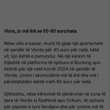
Vlora, jo më lirë se 55-60 euro/nata
Nëse vitin e kaluar, mund të gjeje një apartament
në qendër të Vlorës për 40 euro për natë, këtë
vit, kjo është e pamundur. Në një kërkim të
thjeshtë në platforma të njohura si Booking apo
Airbnb për një natë korrik 2024 në qendër të
Vlorës, çmimi i akomodimit më të lirë dhe më i
përshtatshëm është rreth 60 euro për natë.
Gjithashtu, nëse kërkohet të qëndrohet në zona të
tjera të Vlorës si Radhimë apo Orikum, të njohura
për plazhet e tyre familjare dhe për çmime më të