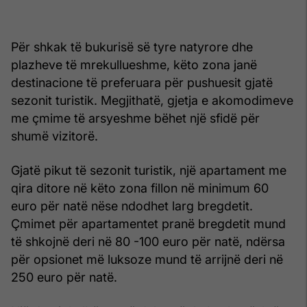
Për shkak të bukurisë së tyre natyrore dhe
plazheve të mrekullueshme, këto zona janë
destinacione të preferuara për pushuesit gjatë
sezonit turistik. Megjithatë, gjetja e akomodimeve
me çmime të arsyeshme bëhet një sfidë për
shumë vizitorë.
Gjatë pikut të sezonit turistik, një apartament me
qira ditore në këto zona fillon në minimum 60
euro për natë nëse ndodhet larg bregdetit.
Çmimet për apartamentet pranë bregdetit mund
të shkojnë deri në 80 -100 euro për natë, ndërsa
për opsionet më luksoze mund të arrijnë deri në
250 euro për natë.