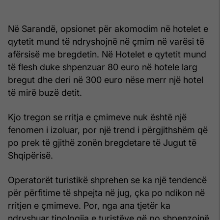
Në Sarandë, opsionet për akomodim në hotelet e
qytetit mund të ndryshojnë në çmim në varësi të
afërsisë me bregdetin. Në Hotelet e qytetit mund
të flesh duke shpenzuar 80 euro në hotele larg
bregut dhe deri në 300 euro nëse merr një hotel
të mirë buzë detit.
Kjo tregon se rritja e çmimeve nuk është një
fenomen i izoluar, por një trend i përgjithshëm që
po prek të gjithë zonën bregdetare të Jugut të
Shqipërisë.
Operatorët turistikë shprehen se ka një tendencë
për përfitime të shpejta në jug, çka po ndikon në
rritjen e çmimeve. Por, nga ana tjetër ka
ndryshuar tipologjia e turistëve që po shpenzojnë