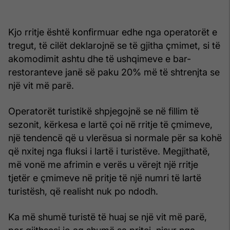
Kjo rritje është konfirmuar edhe nga operatorët e
tregut, të cilët deklarojnë se të gjitha çmimet, si të
akomodimit ashtu dhe të ushqimeve e bar-
restoranteve janë së paku 20% më të shtrenjta se
një vit më parë.
Operatorët turistikë shpjegojnë se në fillim të
sezonit, kërkesa e lartë çoi në rritje të çmimeve,
një tendencë që u vlerësua si normale për sa kohë
që nxitej nga fluksi i lartë i turistëve. Megjithatë,
më vonë me afrimin e verës u vërejt një rritje
tjetër e çmimeve në pritje të një numri të lartë
turistësh, që realisht nuk po ndodh.
Ka më shumë turistë të huaj se një vit më parë,