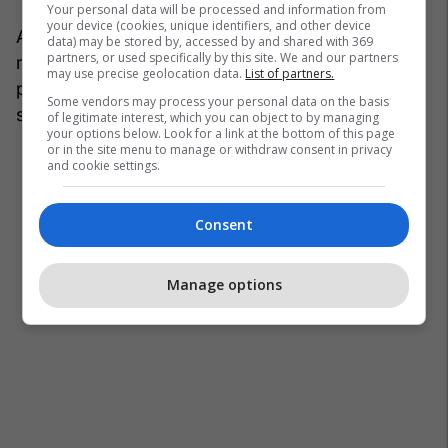
Your personal data will be processed and information from
your device (cookies, unique identifiers, and other device
Apartamentet që ndodhen në qendër të qytetit
data) may be stored by, accessed by and shared with 369
partners, or used specifically by this site. We and our partners
mund të kushtojnë nga 40 euro deri në 280 euro
may use precise geolocation data.
List of partners.
për natë, ndërsa ato pranë bregdetit mund të
Some vendors may process your personal data on the basis
shkojnë deri në 320 euro për natë.
of legitimate interest, which you can object to by managing
your options below. Look for a link at the bottom of this page
or in the site menu to manage or withdraw consent in privacy
and cookie settings.
Consent
Manage options