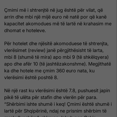
Çmimi më i shtrenjtë në jug është për vilat, që
arrin dhe mbi një mijë euro në natë por që kanë
kapacitet akomodues më të lartë në krahasim me
dhomat e hoteleve.
Për hotelet dhe njësitë akomoduese të shtrenjta,
vlerësimet (review) janë përgjithësisht të larta,
mbi 8 (shumë të mira) apo mbi 9 (të shkëlqyera)
apo dhe afër 10 (të jashtëzakonshme). Megjithatë
ka dhe hotele me çmim 360 euro nata, ku
vlerësimi është poshtë 8.
Në një rast ku vlerësimi është 7.8, pushuesit japin
pikë të ulëta për stafin dhe vlerën për para.
“Shërbimi ishte shumë i keq! Çmimi është shumë i
lartë për Shqipërinë, ndaj ne prisnim shërbim të