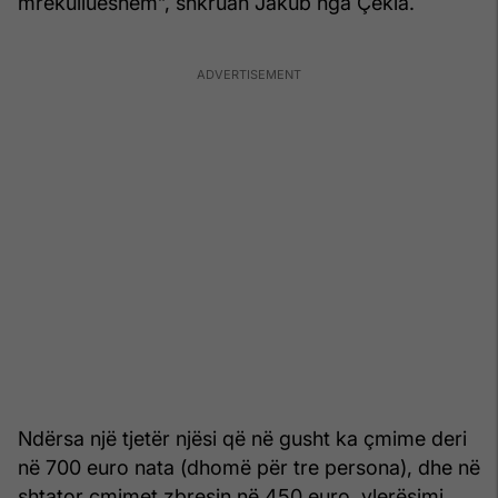
mrekullueshëm”, shkruan Jakub nga Çekia.
Ndërsa një tjetër njësi që në gusht ka çmime deri
në 700 euro nata (dhomë për tre persona), dhe në
shtator çmimet zbresin në 450 euro, vlerësimi