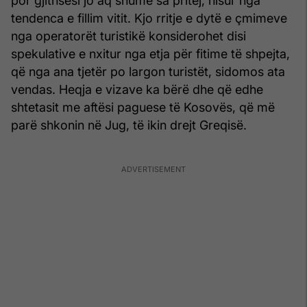
por gjithsesi jo aq shumë sa pritej, nisur nga
tendenca e fillim vitit. Kjo rritje e dytë e çmimeve
nga operatorët turistikë konsiderohet disi
spekulative e nxitur nga etja për fitime të shpejta,
që nga ana tjetër po largon turistët, sidomos ata
vendas. Heqja e vizave ka bërë dhe që edhe
shtetasit me aftësi paguese të Kosovës, që më
parë shkonin në Jug, të ikin drejt Greqisë.