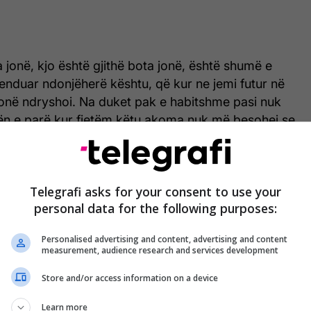
jonë, kjo është gjithë bota jonë, është shumë e
enduar ndonjëherë kështu, që kur ne jemi futur në
 jonë ndryshoi. Na duket pak e habitshme pasi nuk
ën e parë kur fjetëm këtu akoma nuk më besohej se
 jonë dhe ne do jetojmë këtu gjithë jetën.
shte si me magji, nuk ma priste mendja që do
Telegrafi asks for your consent to use your
, ishte moment i bukur, nuk e kisha përjetuar
personal data for the following purposes:
. Tani jemi të qeta, tani kemi një vend ku të
vazhduar jetën tonë përpara”,-shprehet njëra nga
Personalised advertising and content, advertising and content
measurement, audience research and services development
Store and/or access information on a device
al kur shikojmë prindërit tanë që janë të qetë,
ë gjithë bashkë do jetë ndryshe, ne do vijojmë
Learn more