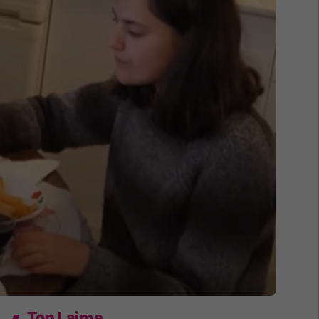
Top Lajme