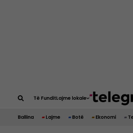
Të Fundit
Lajme lokale
Ballina
Lajme
Botë
Ekonomi
T