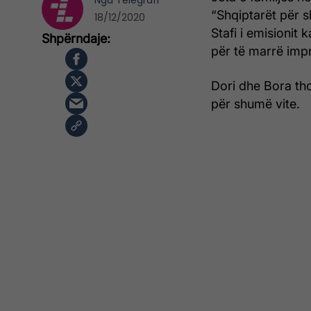
Nga
Telegrafi
“Shqiptarët për s
18/12/2020
Stafi i emisionit 
për të marrë impr
Dori dhe Bora tho
për shumë vite.