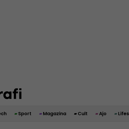
ech
Sport
Magazina
Cult
Ajo
Life