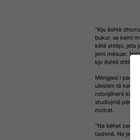
“Kjo është dhoma 
bukur, se kemi m
këtë shtëpi, jeta
jemi mësuar. Nat
kjo është shtëpia
Mëngjesi i parë i
uleshim të katërt
ndonjëherë kështu
studiojmë për të 
motrat.
“Na bëhet zemra m
tashmë. Ne jemi t