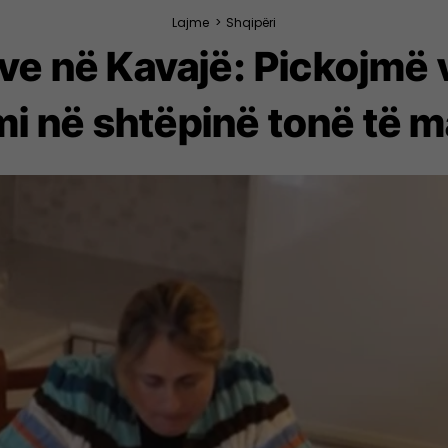
Lajme
>
Shqipëri
ave në Kavajë: Pickojmë
mi në shtëpinë tonë të 