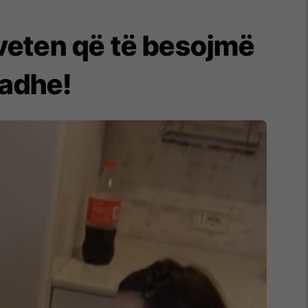
 veten që të besojmë
madhe!