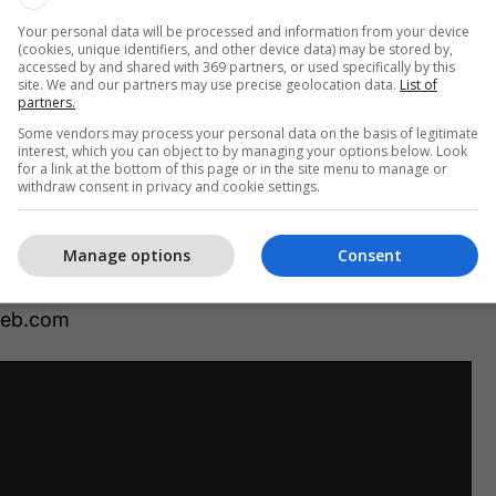
 tonë që të bëhemi dikushi në jetë”,-thotë motra
Your personal data will be processed and information from your device
(cookies, unique identifiers, and other device data) may be stored by,
accessed by and shared with 369 partners, or used specifically by this
site. We and our partners may use precise geolocation data.
List of
 të madh për dy vajzat e mia, ku ishin ato dhe ku
partners.
 gjë që nuk e imagjinonim dot më parë, sot jetojmë
Some vendors may process your personal data on the basis of legitimate
kemi dhomën tonë, vajzat kanë dhomën e tyre,
interest, which you can object to by managing your options below. Look
for a link at the bottom of this page or in the site menu to manage or
rët për shqiptarët” u jemi borxhli gjithë jetën”,
withdraw consent in privacy and cookie settings.
i.
Manage options
Consent
jithë jetën, jemi shumë të gëzuar falë shqiptarëve që
zat e mia”, thotë e ëma dy
web.com