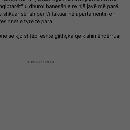
hqiptarët” u dhuroi banesën e re një javë më parë.
ka shkuar sërish për t’i takuar në apartamentin e ri
esionet e tyre të para.
në se kjo shtëpi është gjithçka që kishin ëndërruar