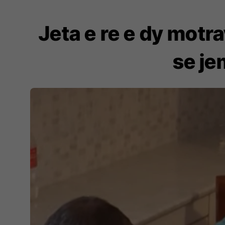
Jeta e re e dy motr
se je