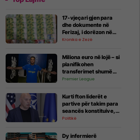
17-vjeçari gjen para
dhe dokumente në
Ferizaj, i dorëzon në
polici
Kronika e Zezë
Miliona euro në lojë – si
planifikohen
transferimet shumë
muaj para hapjes së
Premier League
afatit kalimtar
Kurti fton liderët e
partive për takim para
seancës konstituive,
Aleanca refuzon
Politikë
pjesëmarrjen
Dy infermierë