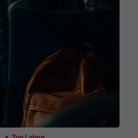
Top Lajme