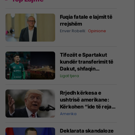
Fuqia fatale e lajmit të
rrejshëm
Enver Robelli
Opinione
Tifozët e Spartakut
kundër transferimit të
Dakut, shfaqin
pankartë fyese:
Ligat tjera
Fundërrina shqiptare
jashtë!
Rrjedh kërkesa e
ushtrisë amerikane:
Kërkohen “ide të reja
dhe jokonvencionale”
Amerika
për ta ndëshkuar Iranin
​Deklarata skandaloze