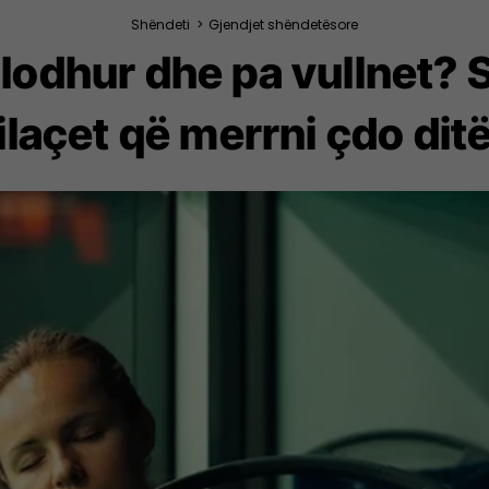
Shëndeti
>
Gjendjet shëndetësore
 lodhur dhe pa vullnet?
ilaçet që merrni çdo dit