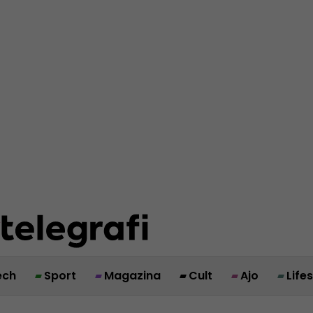
ech
Sport
Magazina
Cult
Ajo
Life