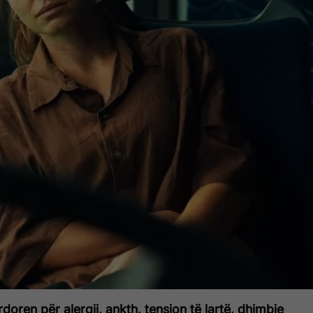
doren për alergji, ankth, tension të lartë, dhimbje