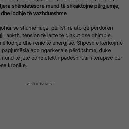
tjera shëndetësore mund të shkaktojnë përgjumje,
së dhe lodhje të vazhdueshme
johur se shumë ilaçe, përfshirë ato që përdoren
ji, ankth, tension të lartë të gjakut ose dhimbje,
në lodhje dhe rënie të energjisë. Shpesh e kërkojmë
i, pagjumësia apo ngarkesa e përditshme, duke
 mund të jetë edhe efekt i padëshiruar i terapive për
se kronike.