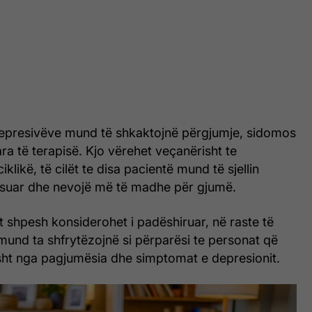
tidepresivëve mund të shkaktojnë përgjumje, sidomos
ara të terapisë. Kjo vërehet veçanërisht te
ciklikë, të cilët te disa pacientë mund të sjellin
ksuar dhe nevojë më të madhe për gjumë.
 shpesh konsiderohet i padëshiruar, në raste të
mund ta shfrytëzojnë si përparësi te personat që
sht nga pagjumësia dhe simptomat e depresionit.