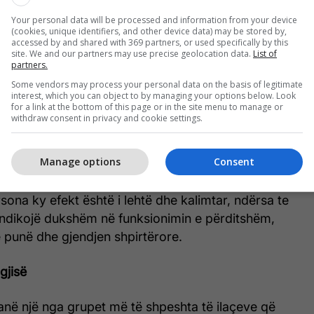
Your personal data will be processed and information from your device
(cookies, unique identifiers, and other device data) may be stored by,
kaktojnë lodhje?
accessed by and shared with 369 partners, or used specifically by this
site. We and our partners may use precise geolocation data.
List of
partners.
ojnë në neurotransmetuesit, substanca që
Some vendors may process your personal data on the basis of legitimate
ikimin ndërmjet qelizave nervore. Disa prej tyre
interest, which you can object to by managing your options below. Look
for a link at the bottom of this page or in the site menu to manage or
sishëm në rregullimin e vigjilencës, përqendrimit
withdraw consent in privacy and cookie settings.
rgjisë.
Manage options
Consent
yshon mënyrën se si veprojnë këto substanca, mund
umje, ngadalësim, mungesë energjie mendore dhe
rsona ky efekt është i lehtë dhe kalimtar, ndërsa te
ë ndikojë dukshëm në funksionimin e përditshëm,
ë punë dhe gjendjen shpirtërore.
gjisë
janë një nga grupet më të shpeshta të ilaçeve që