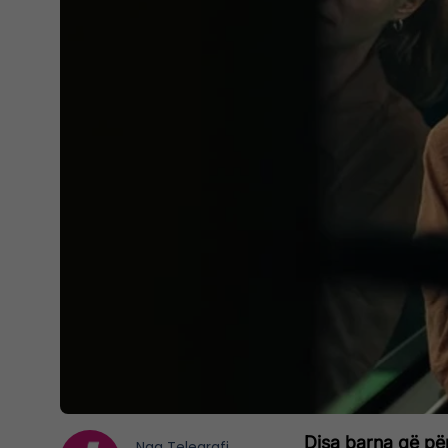
Disa barna që për
Nga
Telegrafi