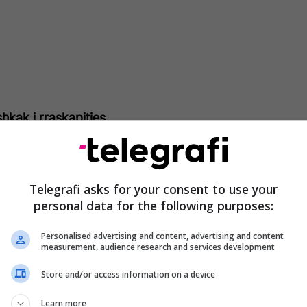
shkak i rraskapitjes
enja e rraskapitjes janë ndër efektet anësore më të
eve që jepen me recetë, por edhe të preparateve që
 recetë.
Telegrafi asks for your consent to use your
personal data for the following purposes:
dvështrimi i psikologjisë dhe shëndetit mendor,
Personalised advertising and content, advertising and content
hme të kuptohet se lodhja kronike nuk është
measurement, audience research and services development
e stresit, ankthit, depresionit ose djegies
onjëherë, shkaku i dobësisë së përgjithshme
Store and/or access information on a device
të jetë pikërisht terapia që një person përdor
Learn more