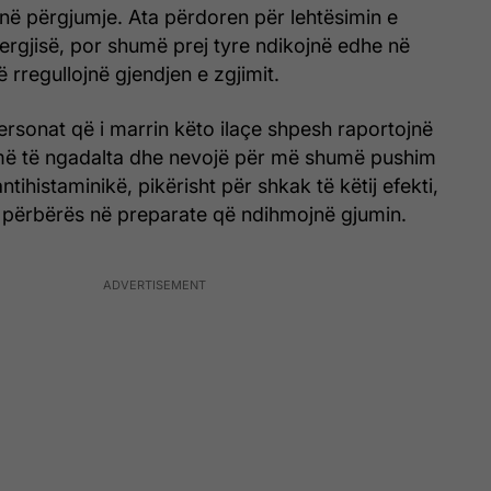
në përgjumje. Ata përdoren për lehtësimin e
ergjisë, por shumë prej tyre ndikojnë edhe në
ë rregullojnë gjendjen e zgjimit.
ersonat që i marrin këto ilaçe shpesh raportojnë
më të ngadalta dhe nevojë për më shumë pushim
antihistaminikë, pikërisht për shkak të këtij efekti,
 përbërës në preparate që ndihmojnë gjumin.