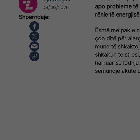
apo probleme të 
09/06/2026
rënie të energji
Është më pak e n
çdo ditë për alerg
mund të shkaktoj
shkakun te stres
harruar se lodhja
sëmundje akute o