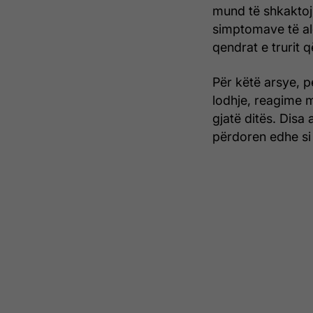
mund të shkaktoj
simptomave të al
qendrat e trurit q
Për këtë arsye, p
lodhje, reagime 
gjatë ditës. Disa 
përdoren edhe si