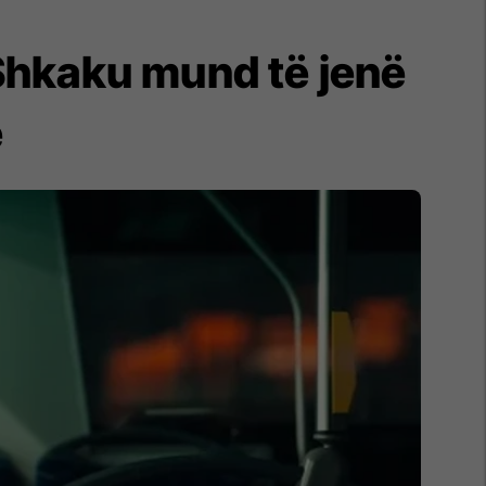
 Shkaku mund të jenë
ë