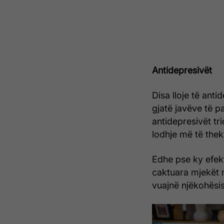
Antidepresivët
Disa lloje të an
gjatë javëve të p
antidepresivët tri
lodhje më të the
Edhe pse ky efekt
caktuara mjekët 
vuajnë njëkohësi