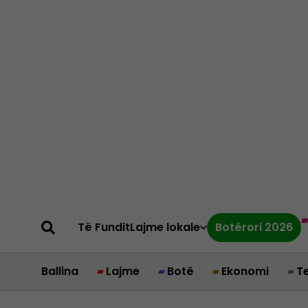
Të Fundit
Lajme lokale
Botërori 2026
Ballina
Lajme
Botë
Ekonomi
T