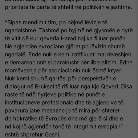
prioritete të qarta të shtetit në politikën e jashtme.
“Sipas mendimit tim, po bëjmë lëvizje të
ngadalshme. Tashmë po hyjmë në gjysmën e dytë
të vitit që kur qeveria Haradinaj ka filluar punën.
Në agjendën evropiane gjërat po lëvizin shumë
ngadalë. Ende nuk e kemi ratifikuar marrëveshjen
e demarkacionit si parakusht për liberalizim. Edhe
marrëveshja për asociacionin nuk është kryer.
Nuk kemi shumë qartësi për perspektivën e
dialogut në Bruksel të rifilluar nga kjo Qeveri. Disa
raste të ndërhyrjeve politike në punët e
institucioneve profesionale dhe të agjencive të
pavarura janë̈ mesazhe jo të mira për shtetet
demokratike të Evropës dhe më gjerë si dhe e
ndikojnë agjendën tonë të integrimit evropian”,
është shprehur Gashi.