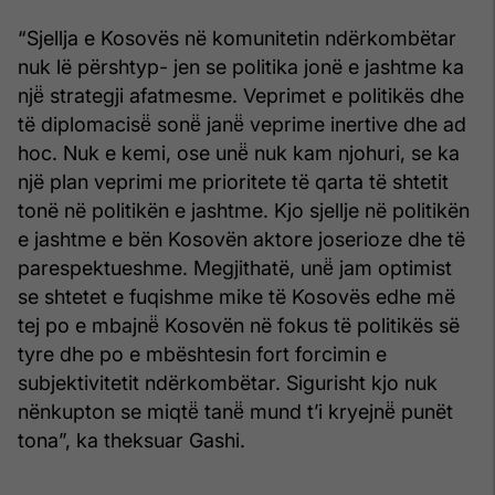
“Sjellja e Kosovës në komunitetin ndërkombëtar
nuk lë përshtyp- jen se politika jonë e jashtme ka
një̈ strategji afatmesme. Veprimet e politikës dhe
të diplomacisë̈ sonë̈ janë̈ veprime inertive dhe ad
hoc. Nuk e kemi, ose unë̈ nuk kam njohuri, se ka
një plan veprimi me prioritete të qarta të shtetit
tonë në politikën e jashtme. Kjo sjellje në politikën
e jashtme e bën Kosovën aktore joserioze dhe të
parespektueshme. Megjithatë, unë̈ jam optimist
se shtetet e fuqishme mike të Kosovës edhe më
tej po e mbajnë̈ Kosovën në fokus të politikës së
tyre dhe po e mbështesin fort forcimin e
subjektivitetit ndërkombëtar. Sigurisht kjo nuk
nënkupton se miqtë̈ tanë̈ mund t’i kryejnë̈ punët
tona”, ka theksuar Gashi.