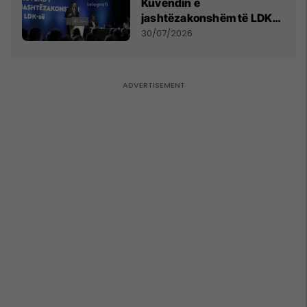
Kuvendin e
jashtëzakonshëm të LDK-
së
30/07/2026