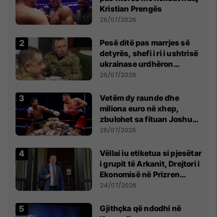
Kristian Prengës
26/07/2026
Pesë ditë pas marrjes së
detyrës, shefi i ri i ushtrisë
ukrainase urdhëron
kontroll të madh
26/07/2026
Vetëm dy raunde dhe
miliona euro në xhep,
zbulohet sa fituan Joshua
e Prenga
26/07/2026
Vëllai iu etiketua si pjesëtar
i grupit të Arkanit, Drejtori i
Ekonomisë në Prizren
mohon pretendimet
24/07/2026
Gjithçka që ndodhi në