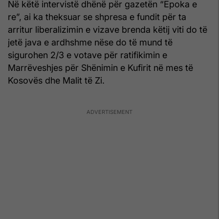
Në këtë intervistë dhënë për gazetën “Epoka e
re”, ai ka theksuar se shpresa e fundit për ta
arritur liberalizimin e vizave brenda këtij viti do të
jetë java e ardhshme nëse do të mund të
sigurohen 2/3 e votave për ratifikimin e
Marrëveshjes për Shënimin e Kufirit në mes të
Kosovës dhe Malit të Zi.