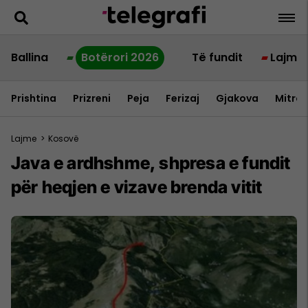
Ballina
Botërori 2026
Të fundit
Lajme
Prishtina
Prizreni
Peja
Ferizaj
Gjakova
Mitrov
Lajme
>
Kosovë
Java e ardhshme, shpresa e fundit
për heqjen e vizave brenda vitit