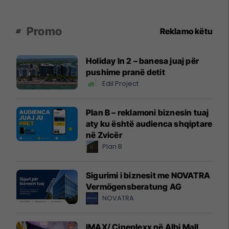
Promo
Reklamo këtu
Holiday In 2 – banesa juaj për
pushime pranë detit
Edil Project
Plan B – reklamoni biznesin tuaj
aty ku është audienca shqiptare
në Zvicër
Plan B
Sigurimi i biznesit me NOVATRA
Vermögensberatung AG
NOVATRA
IMAX/ Cineplexx në Albi Mall,