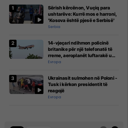
Sërish kërcënon, Vuçiq para
ushtarëve: Kurrë mos e harroni,
'Kosova është pjesë e Serbisë'
Serbia
14-vjeçari ndihmon policinë
britanike për një telefonatë të
rreme, aeroplanët luftarakë u
ngritën në ajër për të
Evropa
interceptuar fluturaken e Qatar
Airways që po shkonte drejt
Ukrainasit sulmohen në Poloni -
Mançesterit
Tusk i kërkon presidentit të
reagojë
Evropa