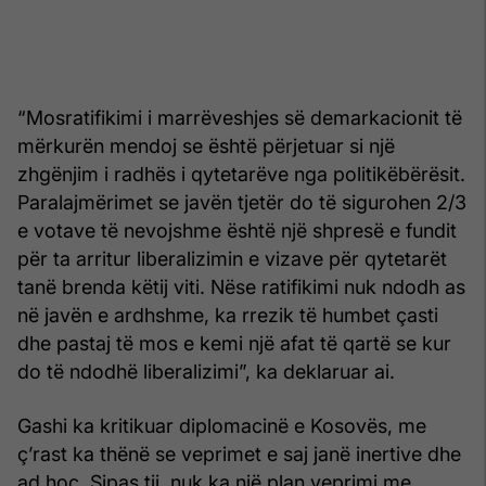
“Mosratifikimi i marrëveshjes së demarkacionit të
mërkurën mendoj se është përjetuar si një
zhgënjim i radhës i qytetarëve nga politikëbërësit.
Paralajmërimet se javën tjetër do të sigurohen 2/3
e votave të nevojshme është një shpresë e fundit
për ta arritur liberalizimin e vizave për qytetarët
tanë brenda këtij viti. Nëse ratifikimi nuk ndodh as
në javën e ardhshme, ka rrezik të humbet çasti
dhe pastaj të mos e kemi një afat të qartë se kur
do të ndodhë liberalizimi”, ka deklaruar ai.
Gashi ka kritikuar diplomacinë e Kosovës, me
ç’rast ka thënë se veprimet e saj janë inertive dhe
ad hoc. Sipas tij, nuk ka një plan veprimi me