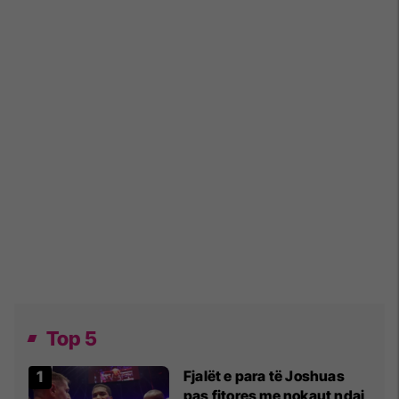
Top 5
Fjalët e para të Joshuas
pas fitores me nokaut ndaj