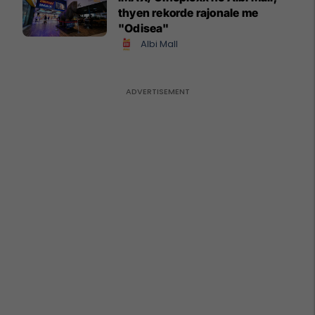
thyen rekorde rajonale me
"Odisea"
Albi Mall