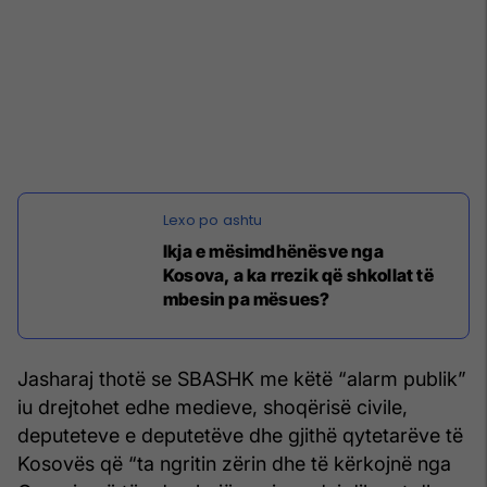
Ikja e mësimdhënësve nga
Kosova, a ka rrezik që shkollat të
mbesin pa mësues?
Jasharaj thotë se SBASHK me këtë “alarm publik”
iu drejtohet edhe medieve, shoqërisë civile,
deputeteve e deputetëve dhe gjithë qytetarëve të
Kosovës që “ta ngritin zërin dhe të kërkojnë nga