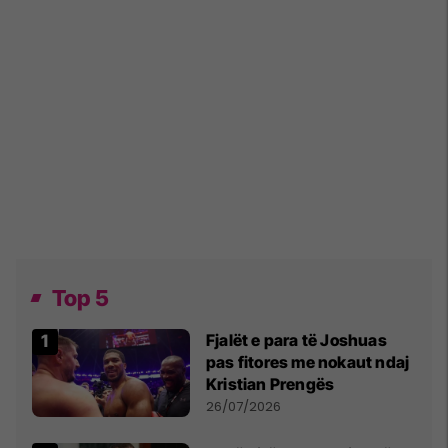
Top 5
Fjalët e para të Joshuas
pas fitores me nokaut ndaj
Kristian Prengës
26/07/2026