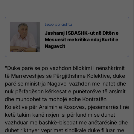
Jasharaj i SBASHK-ut në Ditën e
Mësuesit me kritika ndaj Kurtit e
Nagavcit
"Duke parë se po vazhdon bllokimi i nënshkrimit
të Marrëveshjes së Përgjithshme Kolektive, duke
parë se ministrja Nagavci vazhdon me inatet dhe
nuk përfaqëson kërkesat e punëtorëve të arsimit
dhe mundohet ta mohojë edhe Kontratën
Kolektive për Arsimin e Kosovës, pjesëmarrësit në
këtë takim kanë nxjerr si përfundim se duhet
vazhduar me bashkë-bisedat me anëtarësinë dhe
duhet rikthyer veprimet sindikale duke filluar me