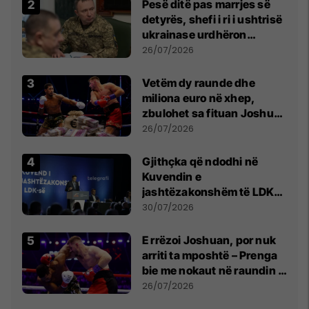
Pesë ditë pas marrjes së
detyrës, shefi i ri i ushtrisë
ukrainase urdhëron
kontroll të madh
26/07/2026
Vetëm dy raunde dhe
miliona euro në xhep,
zbulohet sa fituan Joshua
e Prenga
26/07/2026
Gjithçka që ndodhi në
Kuvendin e
jashtëzakonshëm të LDK-
së
30/07/2026
E rrëzoi Joshuan, por nuk
arriti ta mposhtë – Prenga
bie me nokaut në raundin e
dytë
26/07/2026