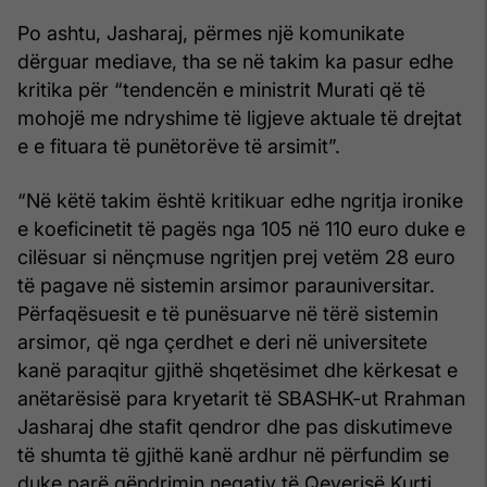
Po ashtu, Jasharaj, përmes një komunikate
dërguar mediave, tha se në takim ka pasur edhe
kritika për “tendencën e ministrit Murati që të
mohojë me ndryshime të ligjeve aktuale të drejtat
e e fituara të punëtorëve të arsimit”.
“Në këtë takim është kritikuar edhe ngritja ironike
e koeficinetit të pagës nga 105 në 110 euro duke e
cilësuar si nënçmuse ngritjen prej vetëm 28 euro
të pagave në sistemin arsimor parauniversitar.
Përfaqësuesit e të punësuarve në tërë sistemin
arsimor, që nga çerdhet e deri në universitete
kanë paraqitur gjithë shqetësimet dhe kërkesat e
anëtarësisë para kryetarit të SBASHK-ut Rrahman
Jasharaj dhe stafit qendror dhe pas diskutimeve
të shumta të gjithë kanë ardhur në përfundim se
duke parë qëndrimin negativ të Qeverisë Kurti