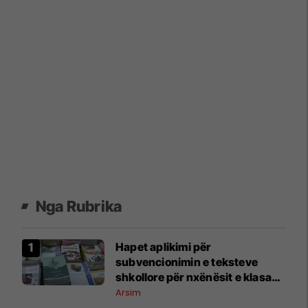
Nga Rubrika
Hapet aplikimi për
subvencionimin e teksteve
shkollore për nxënësit e klasave
1–9
Arsim