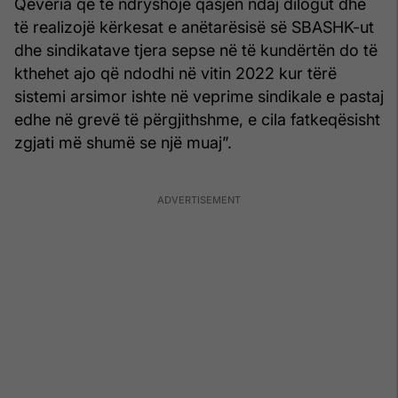
Qeveria që të ndryshojë qasjen ndaj dilogut dhe
të realizojë kërkesat e anëtarësisë së SBASHK-ut
dhe sindikatave tjera sepse në të kundërtën do të
kthehet ajo që ndodhi në vitin 2022 kur tërë
sistemi arsimor ishte në veprime sindikale e pastaj
edhe në grevë të përgjithshme, e cila fatkeqësisht
zgjati më shumë se një muaj”.