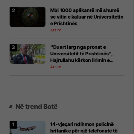
​Mbi 1000 aplikantë më shumë
se vitin e kaluar në Universitetin
e Prishtinës
Arsim
​“Duart larg nga pronat e
Universitetit të Prishtinës”,
Hajrullahu kërkon lirimin e
objektit në Mitrovicën e Veriut
Arsim
Në trend Botë
14-vjeçari ndihmon policinë
britanike për një telefonatë të