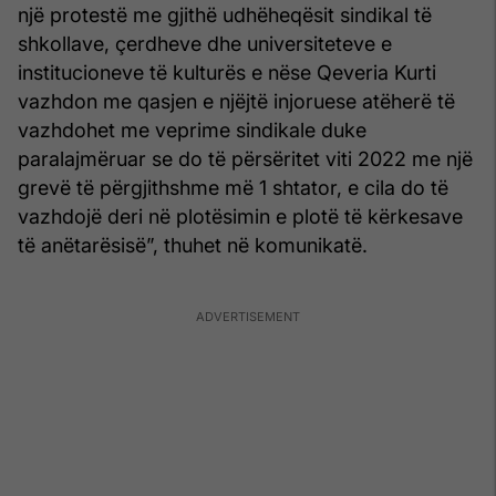
një protestë me gjithë udhëheqësit sindikal të
shkollave, çerdheve dhe universiteteve e
institucioneve të kulturës e nëse Qeveria Kurti
vazhdon me qasjen e njëjtë injoruese atëherë të
vazhdohet me veprime sindikale duke
paralajmëruar se do të përsëritet viti 2022 me një
grevë të përgjithshme më 1 shtator, e cila do të
vazhdojë deri në plotësimin e plotë të kërkesave
të anëtarësisë”, thuhet në komunikatë.