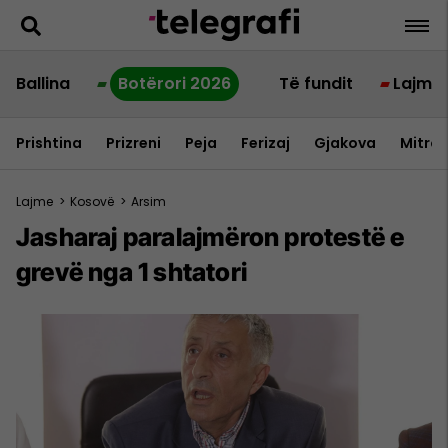
Ballina
Botërori 2026
Të fundit
Lajme
Prishtina
Prizreni
Peja
Ferizaj
Gjakova
Mitrov
Lajme
>
Kosovë
>
Arsim
Jasharaj paralajmëron protestë e
grevë nga 1 shtatori