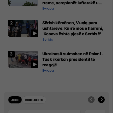
rreme, aeroplanët luftarakë u
ngritën në ajër për të
Evropa
interceptuar fluturaken e Qatar
Airways që po shkonte drejt
Sërish kërcënon, Vuçiq para
Mançesterit
ushtarëve: Kurrë mos e harroni,
'Kosova është pjesë e Serbisë'
Serbia
Ukrainasit sulmohen në Poloni -
Tusk i kërkon presidentit të
reagojë
Evropa
Jobs
Real Estate