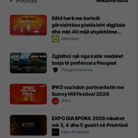
Promo
Reklamo këtu
Këtë herë me kartelë
gërvishtëse plotësisht digjitale
dhe mbi 40 mijë shpërblime
instant!
Meridian
Zgjidhni një nga katër modelet
tuaja të preferuara Peugeot
Peugot Kosova
IPKO vazhdon partneritetin me
Sunny Hill Festival 2026
IPKO
EXPO DIASPORA 2026 mbahet
më 3, 4 dhe 5 gusht në Prishtinë
Expo Prishtina