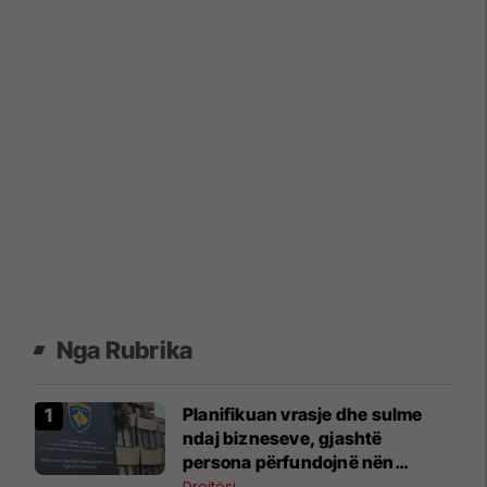
Nga Rubrika
​Planifikuan vrasje dhe sulme
ndaj bizneseve, gjashtë
persona përfundojnë nën
aktakuzë
Drejtësi