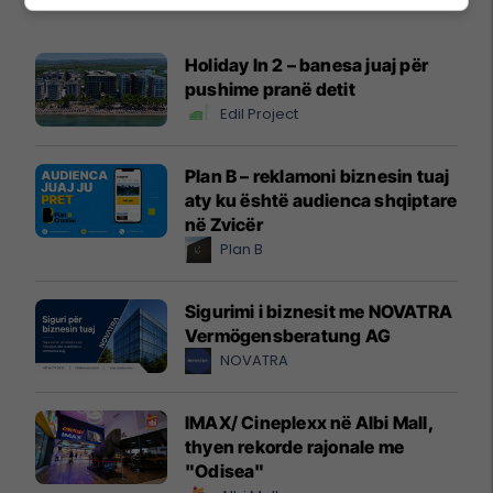
Promo
Reklamo këtu
Holiday In 2 – banesa juaj për
pushime pranë detit
Edil Project
Plan B – reklamoni biznesin tuaj
aty ku është audienca shqiptare
në Zvicër
Plan B
Sigurimi i biznesit me NOVATRA
Vermögensberatung AG
NOVATRA
IMAX/ Cineplexx në Albi Mall,
thyen rekorde rajonale me
"Odisea"