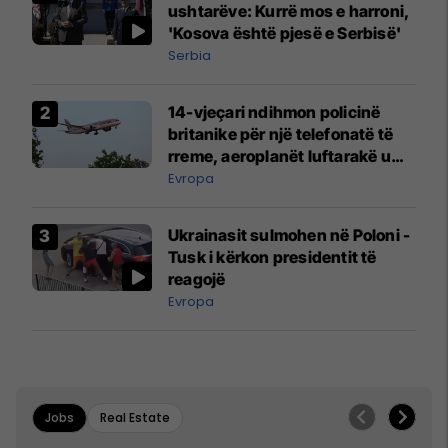
ushtarëve: Kurrë mos e harroni,
'Kosova është pjesë e Serbisë'
Serbia
14-vjeçari ndihmon policinë
britanike për një telefonatë të
rreme, aeroplanët luftarakë u
ngritën në ajër për të
Evropa
interceptuar fluturaken e Qatar
Airways që po shkonte drejt
Ukrainasit sulmohen në Poloni -
Mançesterit
Tusk i kërkon presidentit të
reagojë
Evropa
Jobs
Real Estate