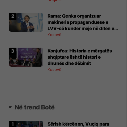
Rama: Qenka organizuar
makineria propaganduese e
LVV-së kundër meje në ditën e
Kuvendit të LDK-së
Kosovë
​Konjufca: Historia e mërgatës
shqiptare është histori e
dhunës dhe dëbimit
Kosovë
Në trend Botë
Sërish kërcënon, Vuçiq para