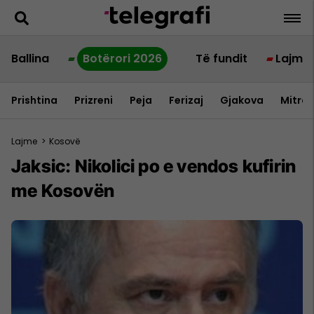
Ballina
Botërori 2026
Të fundit
Lajme
Prishtina
Prizreni
Peja
Ferizaj
Gjakova
Mitrov
Lajme
>
Kosovë
Jaksic: Nikolici po e vendos kufirin
me Kosovën