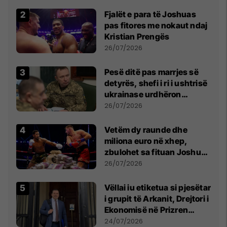
Fjalët e para të Joshuas
pas fitores me nokaut ndaj
Kristian Prengës
26/07/2026
Pesë ditë pas marrjes së
detyrës, shefi i ri i ushtrisë
ukrainase urdhëron
kontroll të madh
26/07/2026
Vetëm dy raunde dhe
miliona euro në xhep,
zbulohet sa fituan Joshua
e Prenga
26/07/2026
Vëllai iu etiketua si pjesëtar
i grupit të Arkanit, Drejtori i
Ekonomisë në Prizren
mohon pretendimet
24/07/2026