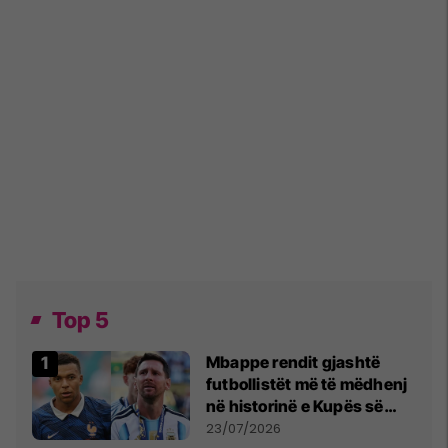
Top 5
Mbappe rendit gjashtë
futbollistët më të mëdhenj
në historinë e Kupës së
Botës, Messi mbetet i dyti
23/07/2026