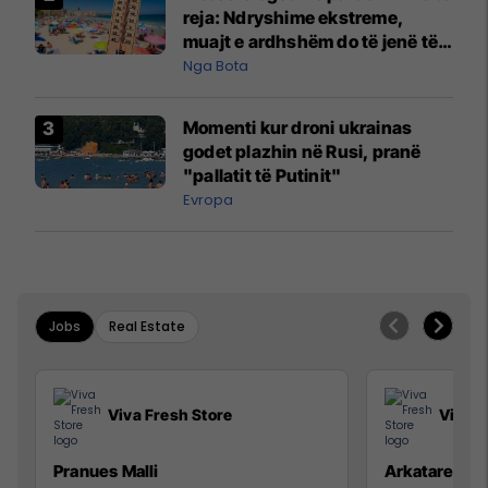
reja: Ndryshime ekstreme,
muajt e ardhshëm do të jenë të
pazakontë
Nga Bota
Momenti kur droni ukrainas
godet plazhin në Rusi, pranë
"pallatit të Putinit"
Evropa
Jobs
Real Estate
Viva Fresh Store
Viva F
Pranues Malli
Arkatare