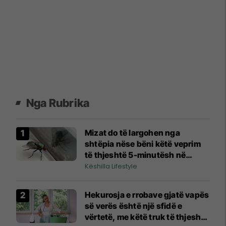
Nga Rubrika
Mizat do të largohen nga
shtëpia nëse bëni këtë veprim
të thjeshtë 5-minutësh në
kuzhinë gjatë verës
Këshilla Lifestyle
Hekurosja e rrobave gjatë vapës
së verës është një sfidë e
vërtetë, me këtë truk të thjeshtë