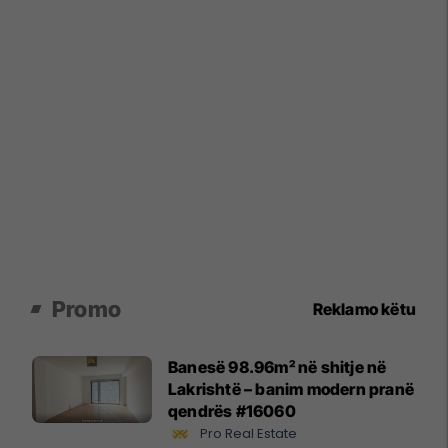
Promo
Reklamo këtu
Banesë 98.96m² në shitje në
Lakrishtë – banim modern pranë
qendrës #16060
Pro Real Estate