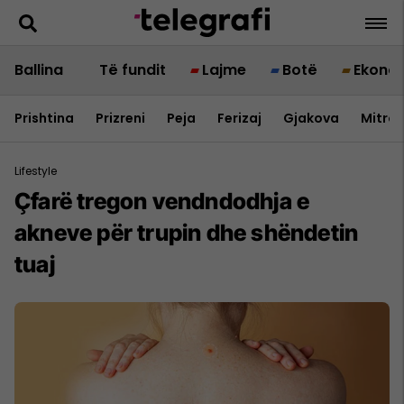
Ballina
Të fundit
Lajme
Botë
Ekono
Prishtina
Prizreni
Peja
Ferizaj
Gjakova
Mitrov
Lifestyle
Çfarë tregon vendndodhja e
akneve për trupin dhe shëndetin
tuaj