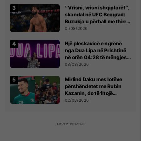
“Vrisni, vrisni shqiptarët”,
skandal në UFC Beograd:
Buzukja u përball me thirrje
anti-shqiptare nga
01/08/2026
tribunat
Një pleskavicë e ngrënë
nga Dua Lipa në Prishtinë
në orën 04:28 të mëngjesit
- dhe bota digjitale serbe
03/08/2026
shpall gjendjen e luftës
Mirlind Daku mes lotëve
përshëndetet me Rubin
Kazanin, do të fitojë
miliona te Spartak Moska
02/08/2026