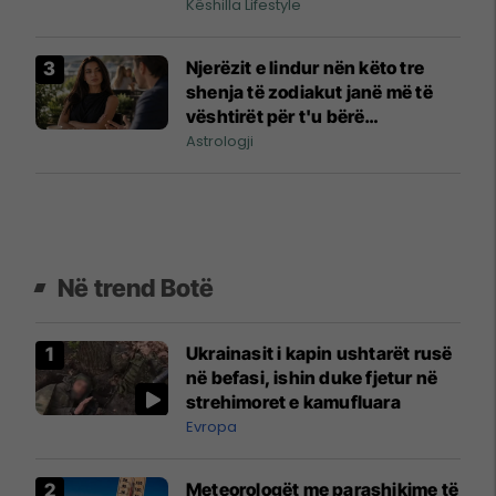
do ta harroni hekurin
Këshilla Lifestyle
Njerëzit e lindur nën këto tre
shenja të zodiakut janë më të
vështirët për t'u bërë
përshtypje
Astrologji
Në trend Botë
Ukrainasit i kapin ushtarët rusë
në befasi, ishin duke fjetur në
strehimoret e kamufluara
Evropa
Meteorologët me parashikime të