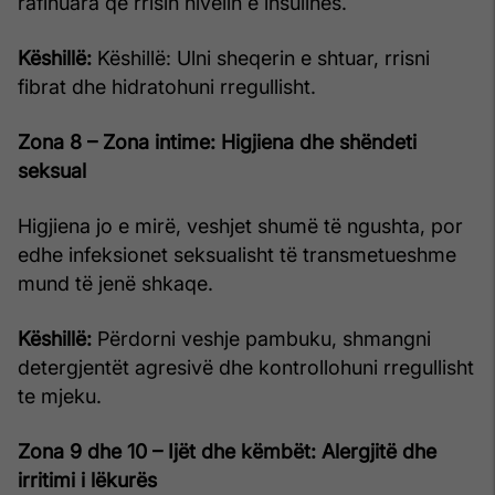
rafinuara që rrisin nivelin e insulinës.
Këshillë:
Këshillë: Ulni sheqerin e shtuar, rrisni
fibrat dhe hidratohuni rregullisht.
Zona 8 – Zona intime: Higjiena dhe shëndeti
seksual
Higjiena jo e mirë, veshjet shumë të ngushta, por
edhe infeksionet seksualisht të transmetueshme
mund të jenë shkaqe.
Këshillë:
Përdorni veshje pambuku, shmangni
detergjentët agresivë dhe kontrollohuni rregullisht
te mjeku.
Zona 9 dhe 10 – Ijët dhe këmbët: Alergjitë dhe
irritimi i lëkurës