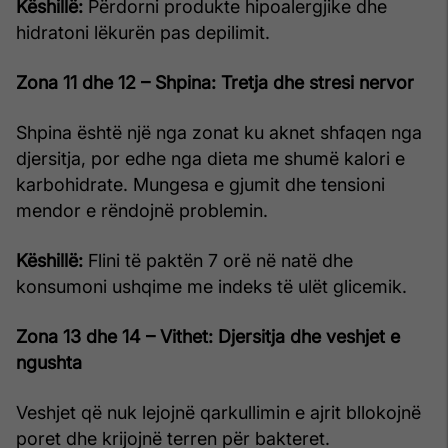
Këshillë:
Përdorni produkte hipoalergjike dhe
hidratoni lëkurën pas depilimit.
Zona 11 dhe 12 – Shpina: Tretja dhe stresi nervor
Shpina është një nga zonat ku aknet shfaqen nga
djersitja, por edhe nga dieta me shumë kalori e
karbohidrate. Mungesa e gjumit dhe tensioni
mendor e rëndojnë problemin.
Këshillë:
Flini të paktën 7 orë në natë dhe
konsumoni ushqime me indeks të ulët glicemik.
Zona 13 dhe 14 – Vithet: Djersitja dhe veshjet e
ngushta
Veshjet që nuk lejojnë qarkullimin e ajrit bllokojnë
poret dhe krijojnë terren për bakteret.