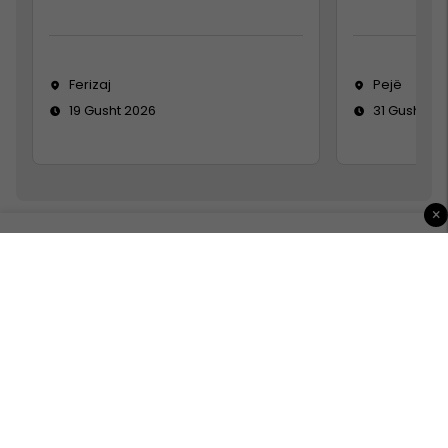
Ferizaj
Pejë
19 Gusht 2026
31 Gusht 20
×