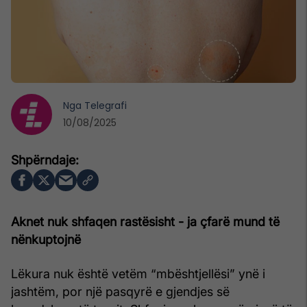
Nga
Telegrafi
10/08/2025
Aknet nuk shfaqen rastësisht - ja çfarë mund të
nënkuptojnë
Lëkura nuk është vetëm “mbështjellësi” ynë i
jashtëm, por një pasqyrë e gjendjes së