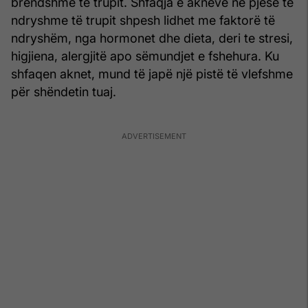
brendshme të trupit. Shfaqja e akneve në pjesë të
ndryshme të trupit shpesh lidhet me faktorë të
ndryshëm, nga hormonet dhe dieta, deri te stresi,
higjiena, alergjitë apo sëmundjet e fshehura. Ku
shfaqen aknet, mund të japë një pistë të vlefshme
për shëndetin tuaj.