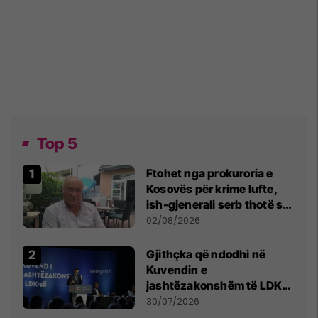
Top 5
Ftohet nga prokuroria e
Kosovës për krime lufte,
ish-gjenerali serb thotë se
dikush e tradhtoi në
02/08/2026
Beograd
Gjithçka që ndodhi në
Kuvendin e
jashtëzakonshëm të LDK-
së
30/07/2026