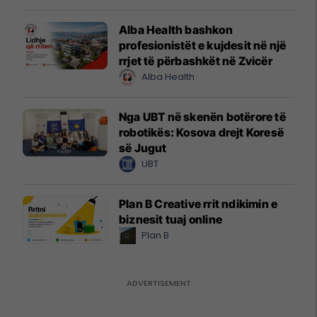
Alba Health bashkon
profesionistët e kujdesit në një
rrjet të përbashkët në Zvicër
Alba Health
Nga UBT në skenën botërore të
robotikës: Kosova drejt Koresë
së Jugut
UBT
Plan B Creative rrit ndikimin e
biznesit tuaj online
Plan B