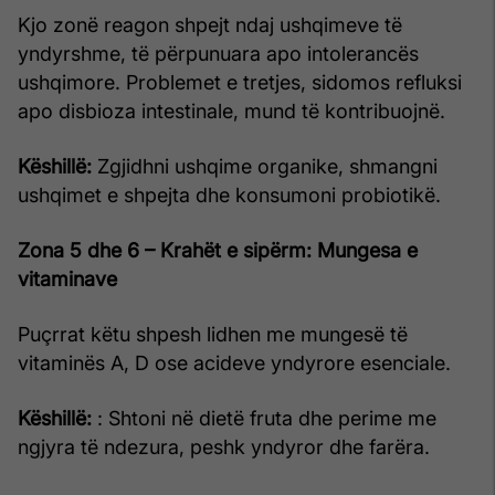
Kjo zonë reagon shpejt ndaj ushqimeve të
yndyrshme, të përpunuara apo intolerancës
ushqimore. Problemet e tretjes, sidomos refluksi
apo disbioza intestinale, mund të kontribuojnë.
Këshillë:
Zgjidhni ushqime organike, shmangni
ushqimet e shpejta dhe konsumoni probiotikë.
Zona 5 dhe 6 – Krahët e sipërm: Mungesa e
vitaminave
Puçrrat këtu shpesh lidhen me mungesë të
vitaminës A, D ose acideve yndyrore esenciale.
Këshillë:
: Shtoni në dietë fruta dhe perime me
ngjyra të ndezura, peshk yndyror dhe farëra.