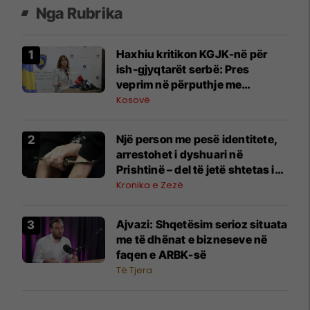
Nga Rubrika
​Haxhiu kritikon KGJK-në për
ish-gjyqtarët serbë: Pres
veprim në përputhje me
përgjegjësitë
Kosovë
Një person me pesë identitete,
arrestohet i dyshuari në
Prishtinë – del të jetë shtetas i
Shqipërisë, i dënuar për vrasje
Kronika e Zezë
Ajvazi: Shqetësim serioz situata
me të dhënat e bizneseve në
faqen e ARBK-së
Të Tjera