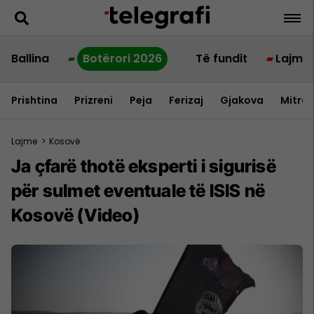
Ballina
Botërori 2026
Të fundit
Lajme
Prishtina
Prizreni
Peja
Ferizaj
Gjakova
Mitrov
Lajme
>
Kosovë
Ja çfarë thotë eksperti i sigurisë
për sulmet eventuale të ISIS në
Kosovë (Video)