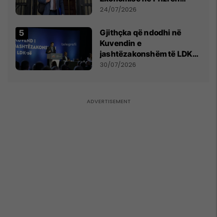
mohon pretendimet
24/07/2026
Gjithçka që ndodhi në
Kuvendin e
jashtëzakonshëm të LDK-
së
30/07/2026