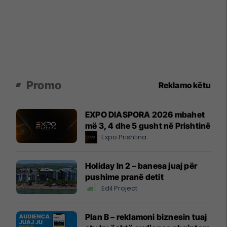
Promo
Reklamo këtu
EXPO DIASPORA 2026 mbahet
më 3, 4 dhe 5 gusht në Prishtinë
Expo Prishtina
Holiday In 2 – banesa juaj për
pushime pranë detit
Edil Project
Plan B – reklamoni biznesin tuaj