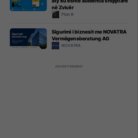
aty ku është audienca shqiptare
në Zvicër
Plan B
Sigurimi i biznesit me NOVATRA
Vermögensberatung AG
NOVATRA