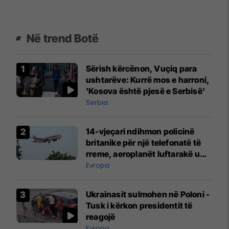
Në trend Botë
Sërish kërcënon, Vuçiq para
ushtarëve: Kurrë mos e harroni,
'Kosova është pjesë e Serbisë'
Serbia
14-vjeçari ndihmon policinë
britanike për një telefonatë të
rreme, aeroplanët luftarakë u
ngritën në ajër për të
Evropa
interceptuar fluturaken e Qatar
Airways që po shkonte drejt
Ukrainasit sulmohen në Poloni -
Mançesterit
Tusk i kërkon presidentit të
reagojë
Evropa