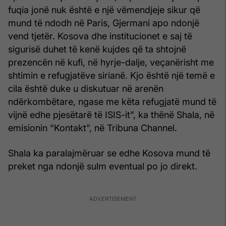
fuqia jonë nuk është e një vëmendjeje sikur që
mund të ndodh në Paris, Gjermani apo ndonjë
vend tjetër. Kosova dhe institucionet e saj të
sigurisë duhet të kenë kujdes që ta shtojnë
prezencën në kufi, në hyrje-dalje, veçanërisht me
shtimin e refugjatëve sirianë. Kjo është një temë e
cila është duke u diskutuar në arenën
ndërkombëtare, ngase me këta refugjatë mund të
vijnë edhe pjesëtarë të ISIS-it”, ka thënë Shala, në
emisionin “Kontakt”, në Tribuna Channel.
Shala ka paralajmëruar se edhe Kosova mund të
preket nga ndonjë sulm eventual po jo direkt.