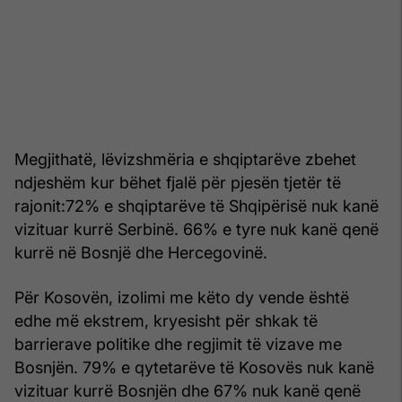
Megjithatë, lëvizshmëria e shqiptarëve zbehet
ndjeshëm kur bëhet fjalë për pjesën tjetër të
rajonit:72% e shqiptarëve të Shqipërisë nuk kanë
vizituar kurrë Serbinë. 66% e tyre nuk kanë qenë
kurrë në Bosnjë dhe Hercegovinë.
Për Kosovën, izolimi me këto dy vende është
edhe më ekstrem, kryesisht për shkak të
barrierave politike dhe regjimit të vizave me
Bosnjën. 79% e qytetarëve të Kosovës nuk kanë
vizituar kurrë Bosnjën dhe 67% nuk kanë qenë