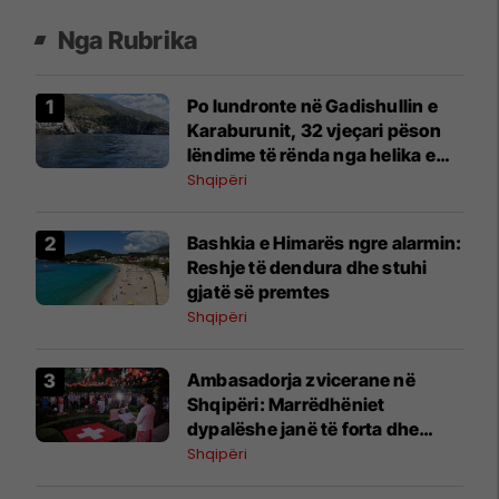
Nga Rubrika
Po lundronte në Gadishullin e
Karaburunit, 32 vjeçari pëson
lëndime të rënda nga helika e
skafit
Shqipëri
Bashkia e Himarës ngre alarmin:
Reshje të dendura dhe stuhi
gjatë së premtes
Shqipëri
Ambasadorja zvicerane në
Shqipëri: Marrëdhëniet
dypalëshe janë të forta dhe
vazhdojnë të rriten
Shqipëri