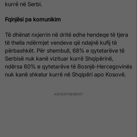
kurrë në Serbi.
Fqinjësi pa komunikim
Të dhënat nxjerrin në dritë edhe hendeqe të tjera
të thella ndërmjet vendeve që ndajnë kufij të
përbashkët. Për shembull, 68% e qytetarëve të
Serbisë nuk kanë vizituar kurrë Shqipërinë,
ndërsa 60% e qytetarëve të Bosnjë-Hercegovinës
nuk kanë shkelur kurrë në Shqipëri apo Kosovë.