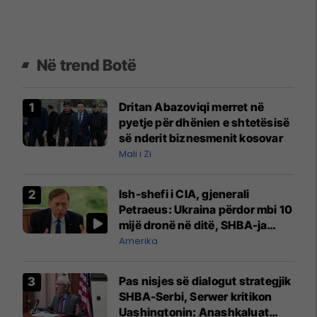
Në trend Botë
Dritan Abazoviqi merret në
pyetje për dhënien e shtetësisë
së nderit biznesmenit kosovar
Mali i Zi
Ish-shefi i CIA, gjenerali
Petraeus: Ukraina përdor mbi 10
mijë dronë në ditë, SHBA-ja
mbetet shumë prapa në
Amerika
prodhim
Pas nisjes së dialogut strategjik
SHBA-Serbi, Serwer kritikon
Uashingtonin: Anashkaluat