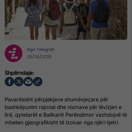
Nga
Telegrafi
05/06/2026
Pavarësisht përpjekjeve shumëvjeçare për
bashkëpunim rajonal dhe nismave për lëvizjen e
lirë, qytetarët e Ballkanit Perëndimor vazhdojnë të
mbeten gjeografikisht të izoluar nga njëri-tjetri.