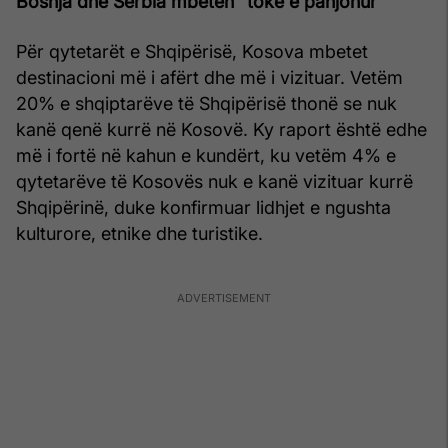
Bosnja dhe Serbia mbeten “tokë e panjohur”
Për qytetarët e Shqipërisë, Kosova mbetet
destinacioni më i afërt dhe më i vizituar. Vetëm
20% e shqiptarëve të Shqipërisë thonë se nuk
kanë qenë kurrë në Kosovë. Ky raport është edhe
më i fortë në kahun e kundërt, ku vetëm 4% e
qytetarëve të Kosovës nuk e kanë vizituar kurrë
Shqipërinë, duke konfirmuar lidhjet e ngushta
kulturore, etnike dhe turistike.