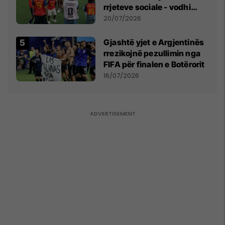
rrjeteve sociale - vodhi
vëmendjen pas finales së
20/07/2026
Kupës së Botës
Gjashtë yjet e Argjentinës
rrezikojnë pezullimin nga
FIFA për finalen e Botërorit
16/07/2026