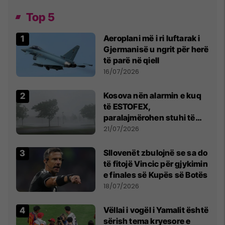
Top 5
Aeroplani më i ri luftarak i
Gjermanisë u ngrit për herë
të parë në qiell
16/07/2026
Kosova nën alarmin e kuq
të ESTOFEX,
paralajmërohen stuhi të
fuqishme me breshër dhe
21/07/2026
erëra të forta
Sllovenët zbulojnë se sa do
të fitojë Vincic për gjykimin
e finales së Kupës së Botës
18/07/2026
Vëllai i vogël i Yamalit është
sërish tema kryesore e