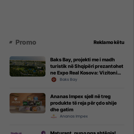
Promo
Reklamo këtu
Baks Bay, projekti me i madh
turistik në Shqipëri prezantohet
ne Expo Real Kosova: Vizitoni
shtandin dhe zbuloni
Baks Bay
mundësitë e investimit
Ananas Impex sjell në treg
produkte të reja për çdo shije
dhe gatim
Ananas Impex
Maturant, puno nga shtëpia!