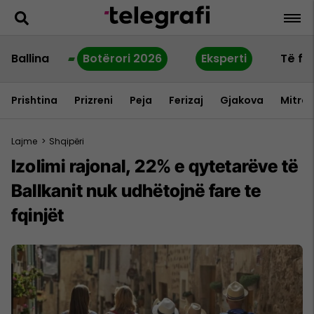
Ballina
Botërori 2026
Eksperti
Të fu
Prishtina
Prizreni
Peja
Ferizaj
Gjakova
Mitrov
Lajme
>
Shqipëri
Izolimi rajonal, 22% e qytetarëve të
Ballkanit nuk udhëtojnë fare te
fqinjët