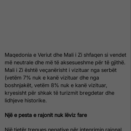
Maqedonia e Veriut dhe Mali i Zi shfaqen si vendet
më neutrale dhe më të aksesueshme për të gjithë.
Mali i Zi është veçanërisht i vizituar nga serbët
(vetëm 7% nuk e kanë vizituar dhe nga
boshnjakët, vetëm 8% nuk e kanë vizituar,
kryesisht për shkak të turizmit bregdetar dhe
lidhjeve historike.
Një e pesta e rajonit nuk lëviz fare
Një tjetër tregues negative për integrimin rajonal