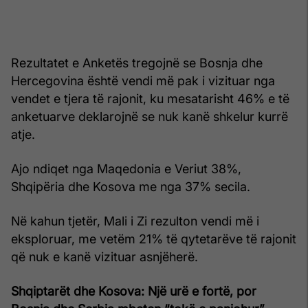
Rezultatet e Anketës tregojnë se Bosnja dhe
Hercegovina është vendi më pak i vizituar nga
vendet e tjera të rajonit, ku mesatarisht 46% e të
anketuarve deklarojnë se nuk kanë shkelur kurrë
atje.
Ajo ndiqet nga Maqedonia e Veriut 38%,
Shqipëria dhe Kosova me nga 37% secila.
Në kahun tjetër, Mali i Zi rezulton vendi më i
eksploruar, me vetëm 21% të qytetarëve të rajonit
që nuk e kanë vizituar asnjëherë.
Shqiptarët dhe Kosova: Një urë e fortë, por