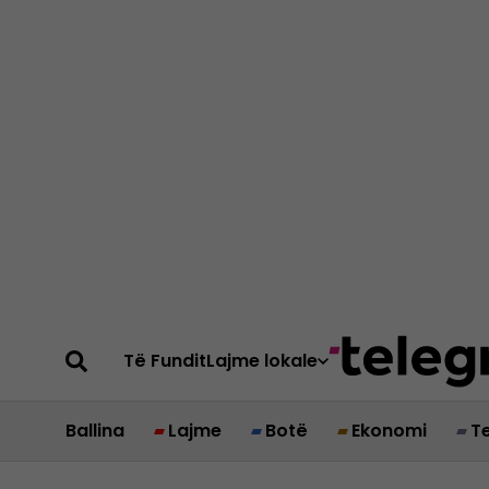
Të Fundit
Lajme lokale
Ballina
Lajme
Botë
Ekonomi
T