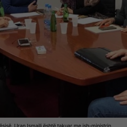
ësisë, Uran Ismaili është takuar me ish-ministrin