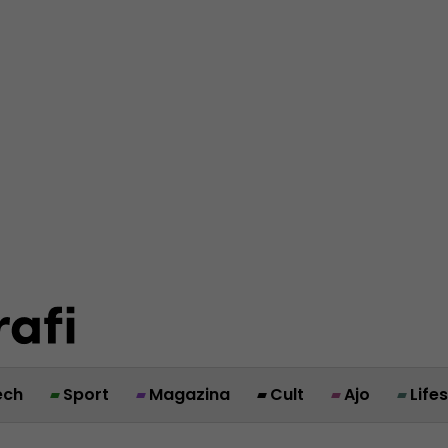
ech
Sport
Magazina
Cult
Ajo
Life