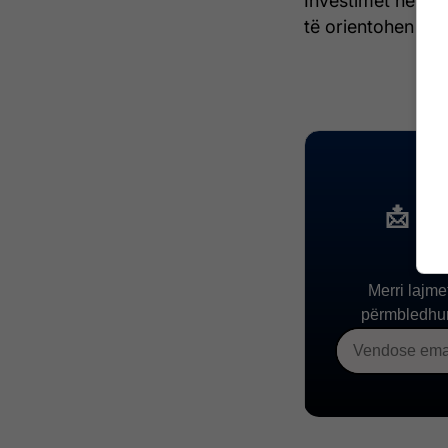
Investimet në shë
të orientohen edh