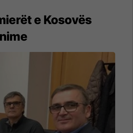
rmierët e Kosovës
jnime