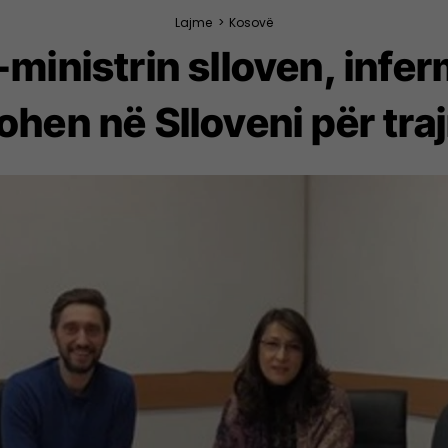
Lajme
>
Kosovë
h-ministrin slloven, infe
ohen në Slloveni për tra