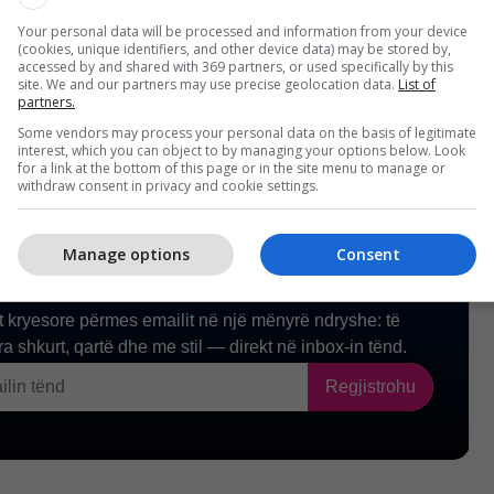
ndetësi, përveç ndryshimeve në infrastrukturë, do
e në profesionalizimin e personelit tonë.
Your personal data will be processed and information from your device
(cookies, unique identifiers, and other device data) may be stored by,
accessed by and shared with 369 partners, or used specifically by this
site. We and our partners may use precise geolocation data.
List of
partners.
Some vendors may process your personal data on the basis of legitimate
interest, which you can object to by managing your options below. Look
for a link at the bottom of this page or in the site menu to manage or
withdraw consent in privacy and cookie settings.
Manage options
Consent