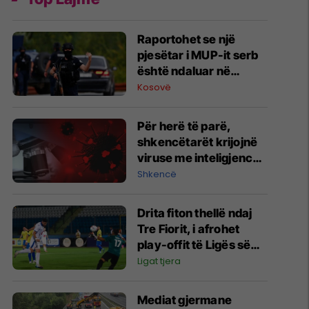
Raportohet se një
pjesëtar i MUP-it serb
është ndaluar në
Jarinë
Kosovë
Për herë të parë,
shkencëtarët krijojnë
viruse me inteligjencë
artificiale
Shkencë
Drita fiton thellë ndaj
Tre Fiorit, i afrohet
play-offit të Ligës së
Konferencës
Ligat tjera
Mediat gjermane