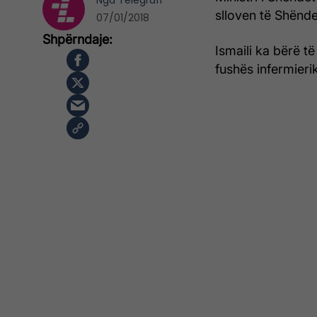
Nga
Telegrafi
slloven të Shënde
07/01/2018
Ismaili ka bërë të
fushës infermieri