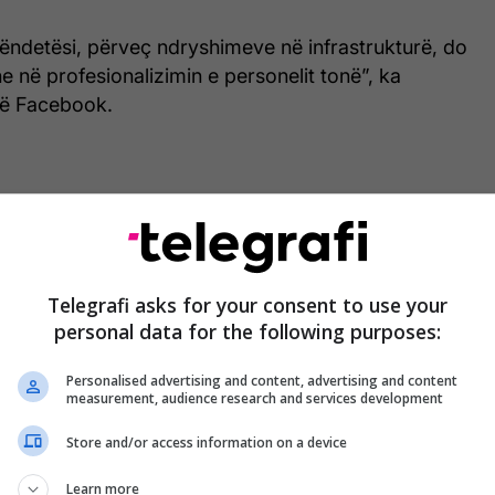
ëndetësi, përveç ndryshimeve në infrastrukturë, do
e në profesionalizimin e personelit tonë”, ka
 në Facebook.
 së bashku me zyrtarë të MSH-së dhe SHSKUK-së,
-ministrin slloven të Shëndetësisë, Dorijan Marusiç.
htetur nga Lux Development, kishte për qëllim
Telegrafi asks for your consent to use your
 infermierike, si shtyllë kryesore e rritjes së cilësisë
personal data for the following purposes:
r qytetarët tanë.
Personalised advertising and content, advertising and content
measurement, audience research and services development
uajt në vijim, do ta konkretizojmë këtë vizion me
 dhe vizita studimore për infermierët e Kosovës.
Store and/or access information on a device
Learn more