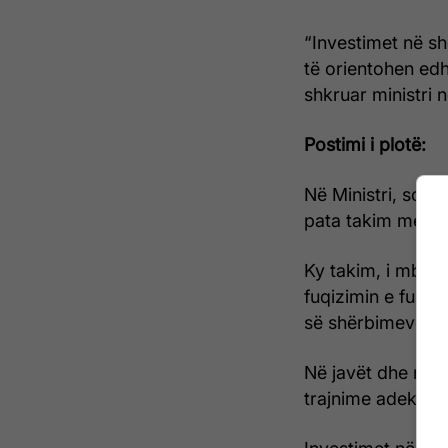
“Investimet në sh
të orientohen edh
shkruar ministri
Postimi i plotë:
Në Ministri, sot
pata takim me ish
Ky takim, i mbës
fuqizimin e fushës
së shërbimeve pë
Në javët dhe në m
trajnime adekuate