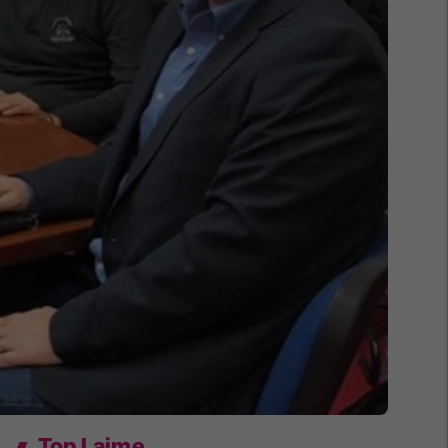
Top Lajme