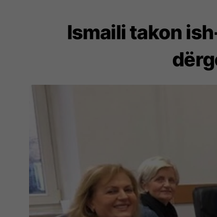
Ismaili takon is
dërg