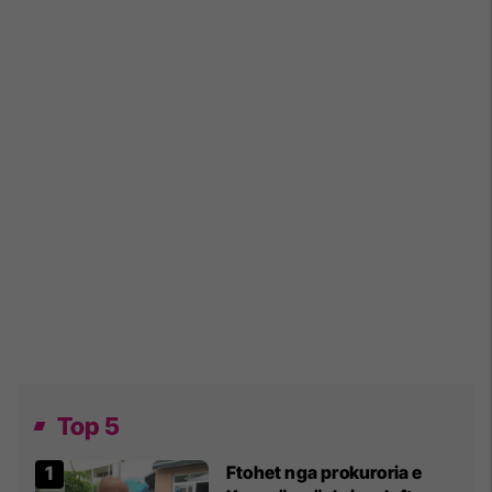
Top 5
Ftohet nga prokuroria e