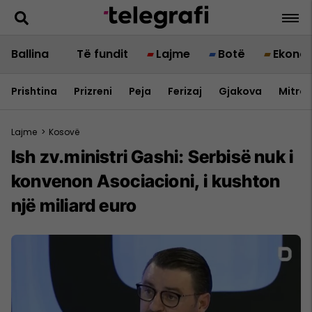
Ballina
Të fundit
Lajme
Botë
Ekono
Prishtina
Prizreni
Peja
Ferizaj
Gjakova
Mitrov
Lajme
>
Kosovë
Ish zv.ministri Gashi: Serbisë nuk i
konvenon Asociacioni, i kushton
një miliard euro