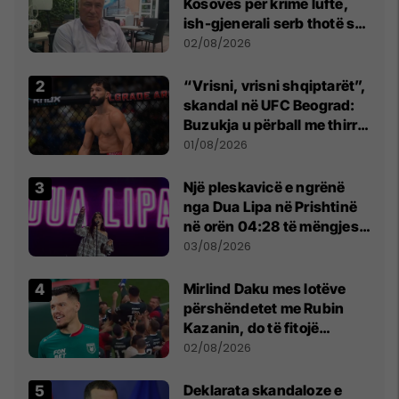
Kosovës për krime lufte,
ish-gjenerali serb thotë se
dikush e tradhtoi në
02/08/2026
Beograd
“Vrisni, vrisni shqiptarët”,
skandal në UFC Beograd:
Buzukja u përball me thirrje
anti-shqiptare nga
01/08/2026
tribunat
Një pleskavicë e ngrënë
nga Dua Lipa në Prishtinë
në orën 04:28 të mëngjesit
- dhe bota digjitale serbe
03/08/2026
shpall gjendjen e luftës
Mirlind Daku mes lotëve
përshëndetet me Rubin
Kazanin, do të fitojë
miliona te Spartak Moska
02/08/2026
​Deklarata skandaloze e