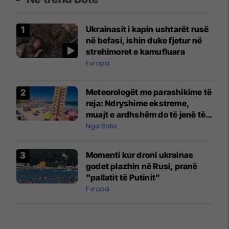
Ukrainasit i kapin ushtarët rusë
në befasi, ishin duke fjetur në
strehimoret e kamufluara
Evropa
Meteorologët me parashikime të
reja: Ndryshime ekstreme,
muajt e ardhshëm do të jenë të
pazakontë
Nga Bota
Momenti kur droni ukrainas
godet plazhin në Rusi, pranë
"pallatit të Putinit"
Evropa