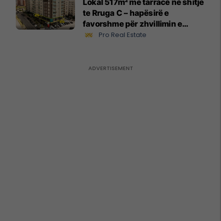
Lokal 517m² me tarracë në shitje
te Rruga C – hapësirë e
favorshme për zhvillimin e
biznesit #15796
Pro Real Estate