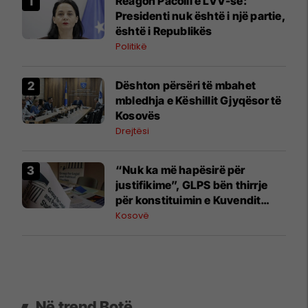
Reagon Pacolli e LVV-së:
Presidenti nuk është i një partie,
është i Republikës
Politikë
​Dështon përsëri të mbahet
mbledhja e Këshillit Gjyqësor të
Kosovës
Drejtësi
“Nuk ka më hapësirë për
justifikime”, GLPS bën thirrje
për konstituimin e Kuvendit
brenda afatit kushtetues
Kosovë
Në trend Botë