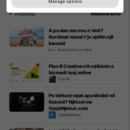
Manage options
Promo
Reklamo këtu
A po don me rrnu n’deti?
Kursimet mund t’ju sjellin një
banesë
Banka Ekonomike
Plan B Creative rrit ndikimin e
biznesit tuaj online
Plan B
Po kërkoni mjek apo klinikë në
Kosovë? Njihuni me
GjejeMjekun.com
GjejeMjekun