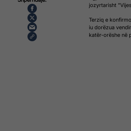
jozyrtarisht "Vijes
Terziq e konfirmo
iu dorëzua vendim
katër-orëshe në p