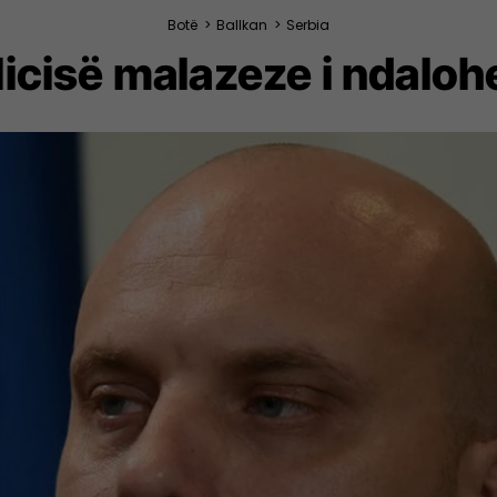
Botë
>
Ballkan
>
Serbia
licisë malazeze i ndaloh