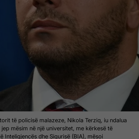
orit të policisë malazeze, Nikola Terziq, iu ndalua
u jep mësim në një universitet, me kërkesë të
ë Inteligjencës dhe Sigurisë (BIA), mësoi