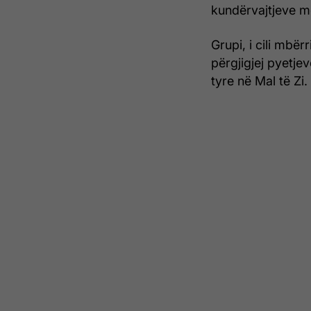
kundërvajtjeve m
Grupi, i cili mbër
përgjigjej pyetjev
tyre në Mal të Zi.