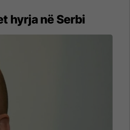
et hyrja në Serbi