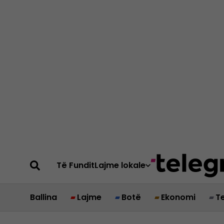
Të Fundit
Lajme lokale
Ballina
Lajme
Botë
Ekonomi
T