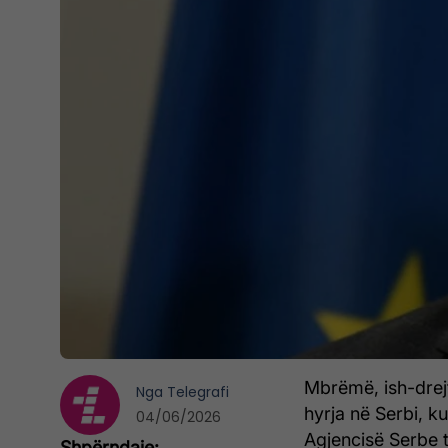
Mbrëmë, ish-drejt
Nga
Telegrafi
hyrja në Serbi, k
04/06/2026
Agjencisë Serbe t