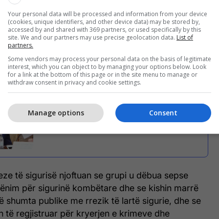
 serbe "Air Serbia", u kthyen në Beograd pak para
rsye sigurie kombëtare.
Your personal data will be processed and information from your device
(cookies, unique identifiers, and other device data) may be stored by,
accessed by and shared with 369 partners, or used specifically by this
site. We and our partners may use precise geolocation data.
List of
ishte marrë me qira nga agjencia e udhëtimit "Happy
partners.
na.
Some vendors may process your personal data on the basis of legitimate
interest, which you can object to by managing your options below. Look
for a link at the bottom of this page or in the site menu to manage or
withdraw consent in privacy and cookie settings.
BIA serbe paralajmëron Vuçiqin të mos
shkojë në Tivat, reagon Ministria e Punëve
Manage options
Consent
të Jashtme e Malit të Zi
ze të sigurisë njoftuan se grupi u dëbua sepse
cënim për sigurinë kombëtare dhe se kishin marrë
ë shumta publike me rrezik të lartë sigurie, dhe se
in të regjistruar për kryerjen e krimeve dhe