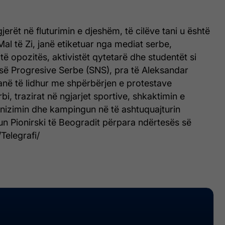
rët në fluturimin e djeshëm, të cilëve tani u është
Mal të Zi, janë etiketuar nga mediat serbe,
 të opozitës, aktivistët qytetarë dhe studentët si
isë Progresive Serbe (SNS), pra të Aleksandar
 janë të lidhur me shpërbërjen e protestave
i, trazirat në ngjarjet sportive, shkaktimin e
anizimin dhe kampingun në të ashtuquajturin
n Pionirski të Beogradit përpara ndërtesës së
/Telegrafi/