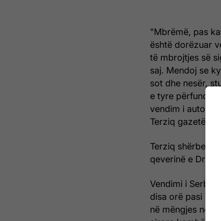
"Mbrëmë, pas katë
është dorëzuar v
të mbrojtjes së s
saj. Mendoj se ky
sot dhe nesër, stu
e tyre përfundimt
vendim i autorite
Terziq gazetës.
Terziq shërbeu si
qeverinë e Dritan
Vendimi i Serbisë 
disa orë pasi një 
në mëngjes në orë