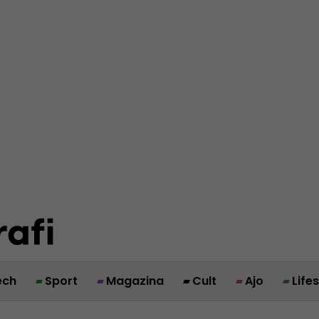
ech
Sport
Magazina
Cult
Ajo
Life