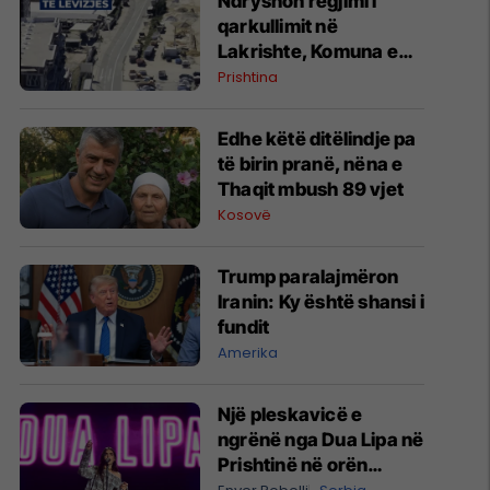
Ndryshon regjimi i
qarkullimit në
Lakrishte, Komuna e
Prishtinës ofron
Prishtina
shpjegime
Edhe këtë ditëlindje pa
të birin pranë, nëna e
Thaqit mbush 89 vjet
Kosovë
Trump paralajmëron
Iranin: Ky është shansi i
fundit
Amerika
Një pleskavicë e
ngrënë nga Dua Lipa në
Prishtinë në orën