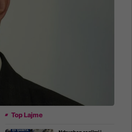
Top Lajme