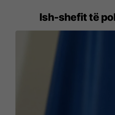
Ish-shefit të po