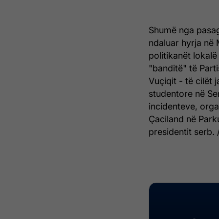
Shumë nga pasagje
ndaluar hyrja në 
politikanët lokalë
"banditë" të Part
Vuçiqit - të cilët
studentore në Serb
incidenteve, org
Çaciland në Parku
presidentit serb. 