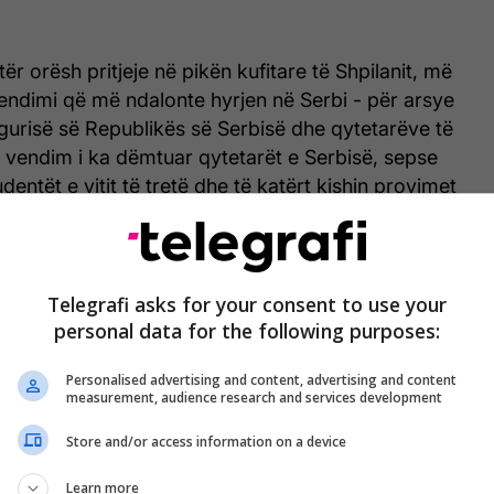
r orësh pritjeje në pikën kufitare të Shpilanit, më
endimi që më ndalonte hyrjen në Serbi - për arsye
igurisë së Republikës së Serbisë dhe qytetarëve të
 vendim i ka dëmtuar qytetarët e Serbisë, sepse
dentët e vitit të tretë dhe të katërt kishin provimet
are. Jam i befasuar dhe vërtet i zhgënjyer nga ky
teve shtetërore të Republikës së Serbisë", i tha
Telegrafi asks for your consent to use your
 drejtor i përkohshëm i Administratës së Policisë në
personal data for the following purposes:
 Abazoviqit.
Personalised advertising and content, advertising and content
measurement, audience research and services development
për ta ndaluar hyrjen e tij në vendin e tyre erdhi
grup prej 87 burrash, të cilët zbarkuan në Tivat dje
Store and/or access information on a device
n 10:41 me një fluturim çarter të operuar nga linja
Learn more