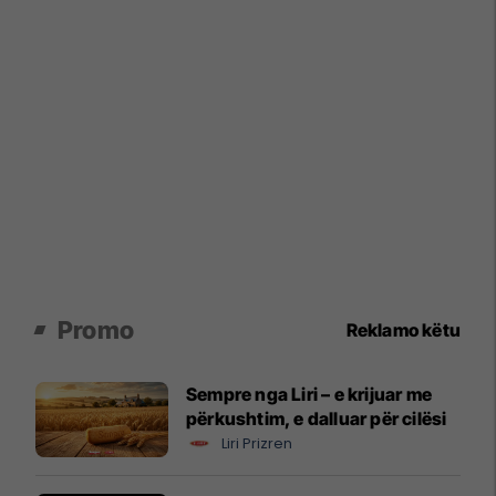
Promo
Reklamo këtu
Sempre nga Liri – e krijuar me
përkushtim, e dalluar për cilësi
Liri Prizren