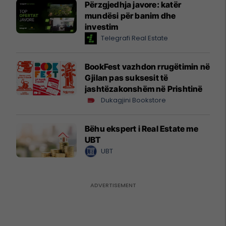
Përzgjedhja javore: katër
mundësi për banim dhe
investim
Telegrafi Real Estate
BookFest vazhdon rrugëtimin në
Gjilan pas suksesit të
jashtëzakonshëm në Prishtinë
Dukagjini Bookstore
Bëhu ekspert i Real Estate me
UBT
UBT