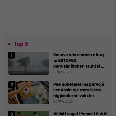
Top 5
Kosova nën alarmin e kuq
të ESTOFEX,
paralajmërohen stuhi të
fuqishme me breshër dhe
21/07/2026
erëra të forta
Pse udhëtarët me përvojë
vendosin një rrotull letre
higjienike në valixhe
20/07/2026
Vëllai i vogël i Yamalit është