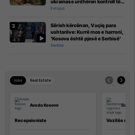
ukrainase urdhëron kontroll të
madh
Evropa
Sërish kërcënon, Vuçiq para
ushtarëve: Kurrë mos e harroni,
'Kosova është pjesë e Serbisë'
Serbia
Jobs
Real Estate
Avedo Kosovo
Dardan
Recepsioniste
Vozitës me K