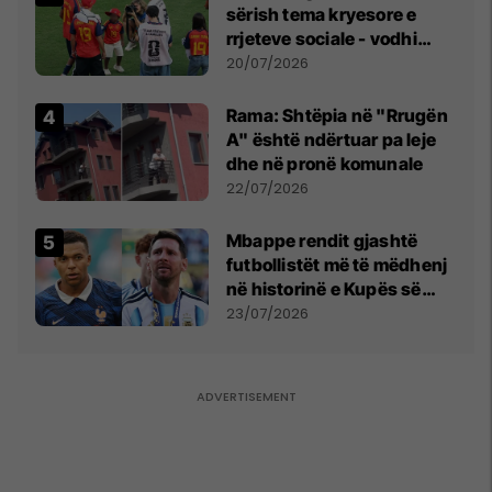
sërish tema kryesore e
rrjeteve sociale - vodhi
vëmendjen pas finales së
20/07/2026
Kupës së Botës
Rama: Shtëpia në "Rrugën
A" është ndërtuar pa leje
dhe në pronë komunale
22/07/2026
Mbappe rendit gjashtë
futbollistët më të mëdhenj
në historinë e Kupës së
Botës, Messi mbetet i dyti
23/07/2026