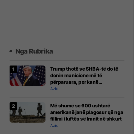
Nga Rubrika
Trump thotë se SHBA-të do të
donin municione më të
përparuara, por kanë
mjaftueshëm për luftën me
Azia
Iranin
Më shumë se 600 ushtarë
amerikanë janë plagosur që nga
fillimi i luftës së Iranit në shkurt
Azia