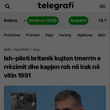
Ballina
Botërori 2026
Eksperti
Të fu
Prishtina
Prizreni
Peja
Ferizaj
Gjakova
Mitrov
Botë
>
Nga Bota
>
Azia
Ish-piloti britanik kujton tmerrin e
rrëzimit dhe kapjen rob në Irak në
vitin 1991