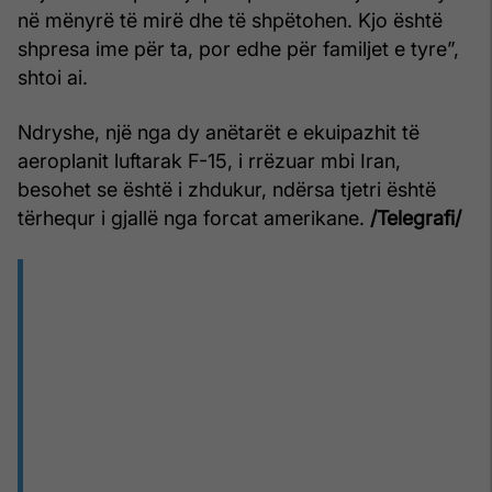
në mënyrë të mirë dhe të shpëtohen. Kjo është
shpresa ime për ta, por edhe për familjet e tyre”,
shtoi ai.
Ndryshe, një nga dy anëtarët e ekuipazhit të
aeroplanit luftarak F-15, i rrëzuar mbi Iran,
besohet se është i zhdukur, ndërsa tjetri është
tërhequr i gjallë nga forcat amerikane.
/Telegrafi/