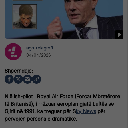
Nga
Telegrafi
04/04/2026
Një ish-pilot i Royal Air Force (Forcat Mbretërore
të Britanisë), i rrëzuar aeroplan gjatë Luftës së
Gjirit në 1991, ka treguar për S
ky News
për
përvojën personale dramatike.