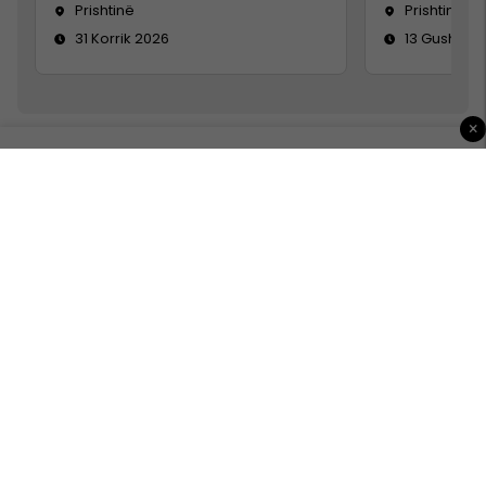
Prishtinë
Prishtinë
31 Korrik 2026
13 Gusht 20
×