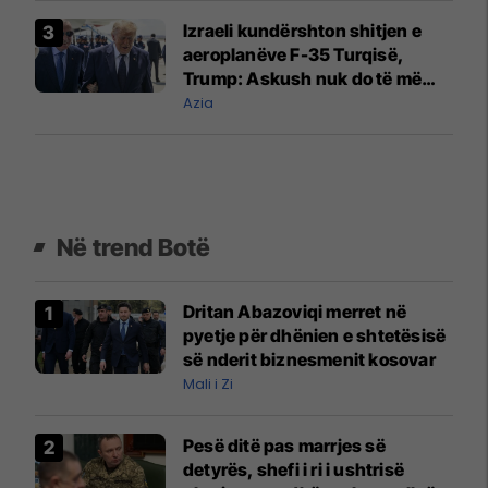
Izraeli kundërshton shitjen e
aeroplanëve F-35 Turqisë,
Trump: Askush nuk do të më
tregojë se çfarë do të shesim
Azia
Në trend Botë
Dritan Abazoviqi merret në
pyetje për dhënien e shtetësisë
së nderit biznesmenit kosovar
Mali i Zi
Pesë ditë pas marrjes së
detyrës, shefi i ri i ushtrisë