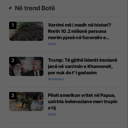
Në trend Botë
Varrimi më i madh në histori?
Rreth 10.2 milionë persona
morën pjesë në funeralin e
liderit të Iranit në 1989
Azia
Trump: Të gjithë liderët iranianë
janë në varrimin e Khameneit,
por nuk do t’i godasim
Amerika
Piloti amerikan vritet në Papua,
ushtria indoneziane merr trupin
e tij
Azia