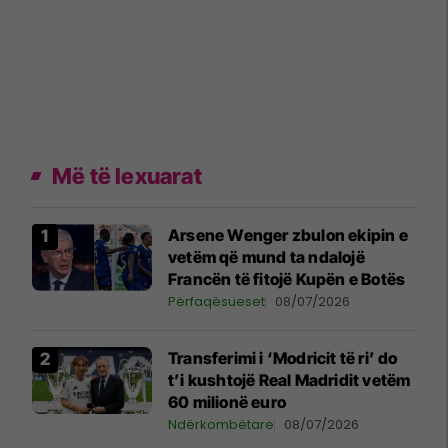
Më të lexuarat
Arsene Wenger zbulon ekipin e
vetëm që mund ta ndalojë
Francën të fitojë Kupën e Botës
Përfaqësueset
08/07/2026
Transferimi i ‘Modricit të ri’ do
t’i kushtojë Real Madridit vetëm
60 milionë euro
Ndërkombëtare
08/07/2026