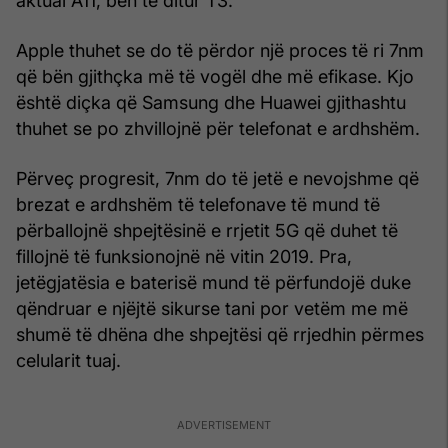
aktual A11, bën të ditur T3.
Apple thuhet se do të përdor një proces të ri 7nm
që bën gjithçka më të vogël dhe më efikase. Kjo
është diçka që Samsung dhe Huawei gjithashtu
thuhet se po zhvillojnë për telefonat e ardhshëm.
Përveç progresit, 7nm do të jetë e nevojshme që
brezat e ardhshëm të telefonave të mund të
përballojnë shpejtësinë e rrjetit 5G që duhet të
fillojnë të funksionojnë në vitin 2019. Pra,
jetëgjatësia e baterisë mund të përfundojë duke
qëndruar e njëjtë sikurse tani por vetëm me më
shumë të dhëna dhe shpejtësi që rrjedhin përmes
celularit tuaj.