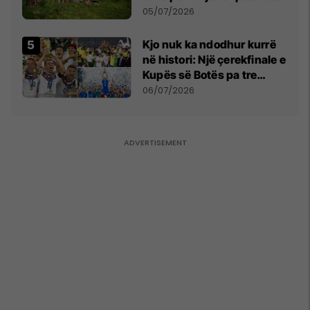
tani ata i pret një sfidë e
05/07/2026
madhe
Kjo nuk ka ndodhur kurrë
në histori: Një çerekfinale e
Kupës së Botës pa tre
vendet legjendare të
06/07/2026
futbollit