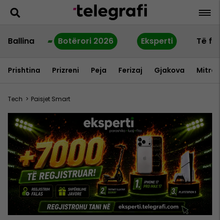
Ballina
Botërori 2026
Eksperti
Të fu
Prishtina
Prizreni
Peja
Ferizaj
Gjakova
Mitrov
Tech
>
Paisjet Smart