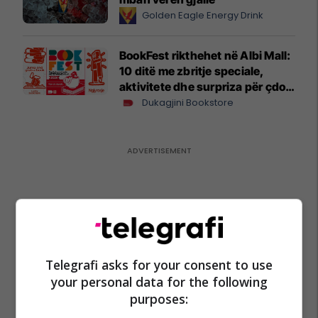
Golden Eagle Energy Drink
BookFest rikthehet në Albi Mall:
10 ditë me zbritje speciale,
aktivitete dhe surpriza për çdo
lexues
Dukagjini Bookstore
Telegrafi asks for your consent to use
your personal data for the following
purposes: