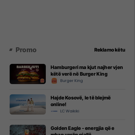
Promo
Reklamo këtu
Hamburgeri ma kjut najher vjen
këtë verë në Burger King
Burger King
Hajde Kosovë, le të blejmë
online!
LC Waikiki
Golden Eagle - energjia që e
mban verën gjallë