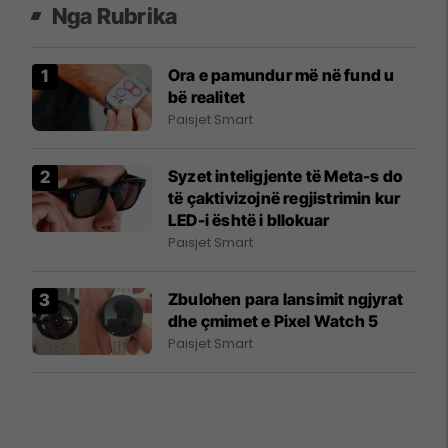
Nga Rubrika
Ora e pamundur më në fund u
bë realitet
Paisjet Smart
Syzet inteligjente të Meta-s do
të çaktivizojnë regjistrimin kur
LED-i është i bllokuar
Paisjet Smart
Zbulohen para lansimit ngjyrat
dhe çmimet e Pixel Watch 5
Paisjet Smart