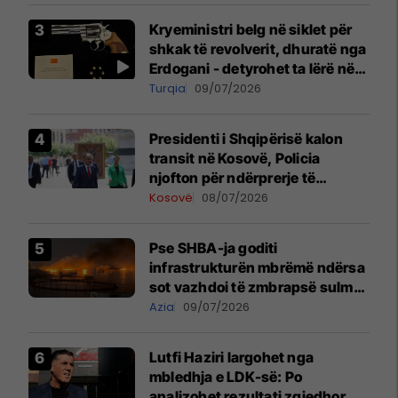
Kryeministri belg në siklet për
shkak të revolverit, dhuratë nga
Erdogani - detyrohet ta lërë në
një bazë ushtarake
Turqia
09/07/2026
Presidenti i Shqipërisë kalon
transit në Kosovë, Policia
njofton për ndërprerje të
përkohshme të trafikut
Kosovë
08/07/2026
Pse SHBA-ja goditi
infrastrukturën mbrëmë ndërsa
sot vazhdoi të zmbrapsë sulmet
iraniane
Azia
09/07/2026
Lutfi Haziri largohet nga
mbledhja e LDK-së: Po
analizohet rezultati zgjedhor