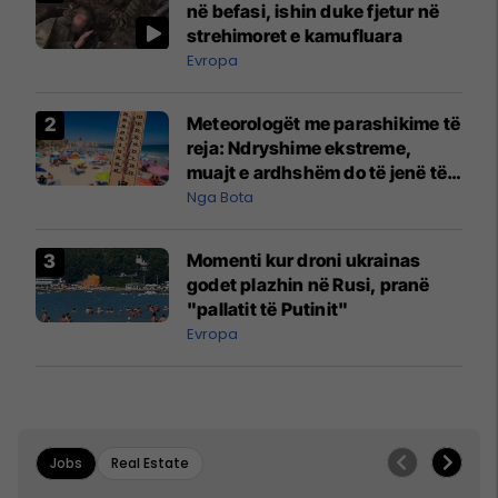
në befasi, ishin duke fjetur në
strehimoret e kamufluara
Evropa
Meteorologët me parashikime të
reja: Ndryshime ekstreme,
muajt e ardhshëm do të jenë të
pazakontë
Nga Bota
Momenti kur droni ukrainas
godet plazhin në Rusi, pranë
"pallatit të Putinit"
Evropa
Jobs
Real Estate