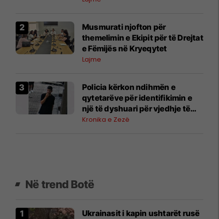
qytetarët
Musmurati njofton për
themelimin e Ekipit për të Drejtat
e Fëmijës në Kryeqytet
Lajme
Policia kërkon ndihmën e
qytetarëve për identifikimin e
një të dyshuari për vjedhje të
rëndë
Kronika e Zezë
Në trend Botë
Ukrainasit i kapin ushtarët rusë