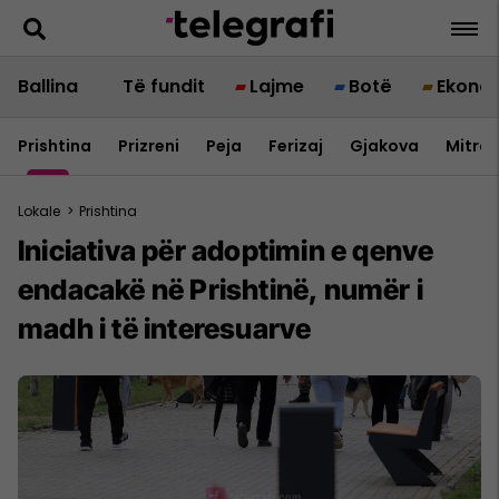
Ballina
Të fundit
Lajme
Botë
Ekono
Prishtina
Prizreni
Peja
Ferizaj
Gjakova
Mitrov
Lokale
>
Prishtina
Iniciativa për adoptimin e qenve
endacakë në Prishtinë, numër i
madh i të interesuarve