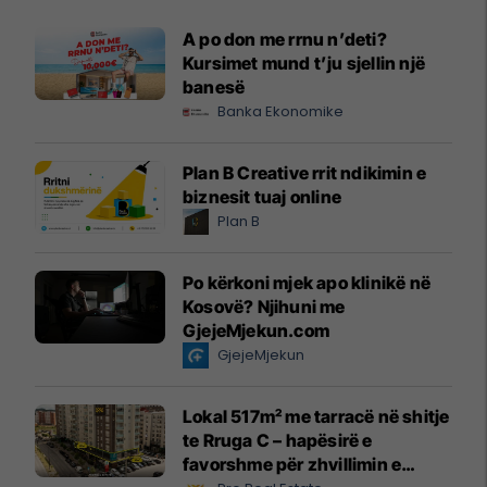
A po don me rrnu n’deti?
Kursimet mund t’ju sjellin një
banesë
Banka Ekonomike
Plan B Creative rrit ndikimin e
biznesit tuaj online
Plan B
Po kërkoni mjek apo klinikë në
Kosovë? Njihuni me
GjejeMjekun.com
GjejeMjekun
Lokal 517m² me tarracë në shitje
te Rruga C – hapësirë e
favorshme për zhvillimin e