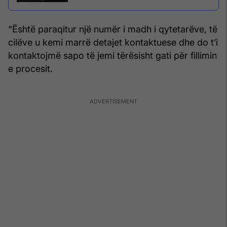
“Është paraqitur një numër i madh i qytetarëve, të
cilëve u kemi marrë detajet kontaktuese dhe do t’i
kontaktojmë sapo të jemi tërësisht gati për fillimin
e procesit.