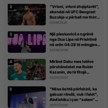
Beograd
“Vrisni, vrisni shqiptarët”,
skandal në UFC Beograd:
Buzukja u përball me thirrje
anti-shqiptare nga
01/08/2026
tribunat
Një pleskavicë e ngrënë
nga Dua Lipa në Prishtinë
në orën 04:28 të mëngjesit
- dhe bota digjitale serbe
03/08/2026
shpall gjendjen e luftës
Mirlind Daku mes lotëve
përshëndetet me Rubin
Kazanin, do të fitojë
miliona te Spartak Moska
02/08/2026
"Nëse është përfshirë, ka
gabuar rëndë, nuk i falet",
Abdixhiku i çon “selam”
Përparim Ramës
30/07/2026