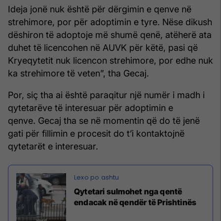
Ideja jonë nuk është për dërgimin e qenve në
strehimore, por për adoptimin e tyre. Nëse dikush
dëshiron të adoptoje më shumë qenë, atëherë ata
duhet të licencohen në AUVK për këtë, pasi që
Kryeqytetit nuk licencon strehimore, por edhe nuk
ka strehimore të veten”, tha Gecaj.
Por, siç tha ai është paraqitur një numër i madh i
qytetarëve të interesuar për adoptimin e
qenve. Gecaj tha se në momentin që do të jenë
gati për fillimin e procesit do t’i kontaktojnë
qytetarët e interesuar.
Qytetari sulmohet nga qentë
endacak në qendër të Prishtinës