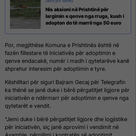
Nis aksioni në Prishtinë për
largimin e qenve nga rruga, kush i
adopton do të marrë nga 50 euro
Por, megjithëse Komuna e Prishtinës është në
fazën fillestare të iniciativës për adoptimin e
qenve endacakë, numër i madh i qytetarëve kanë
shprehur interesim për adoptimin e tyre.
Këshilltari për siguri Bajram Gecaj për Telegrafin
ka thënë se janë duke i bërë përgatitjet ligjore për
iniciativën e ndërmarr për adoptimin e qenve nga
qytetarët e vendit.
“Jemi duke i bërë përgatitjet ligjore dhe logjistike
për iniciativën, siç janë aprovimi i vendimit në
Asamble, përpilimi i kontratës së adoptimit,