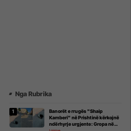
Nga Rubrika
Banorët e rrugës "Shaip
Kamberi" në Prishtinë kërkojnë
ndërhyrje urgjente: Gropa në
mes të rrugës po rrezikon
Lajme