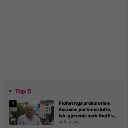
Top 5
Ftohet nga prokuroria e
Kosovës për krime lufte,
ish-gjenerali serb thotë se
dikush e tradhtoi në
02/08/2026