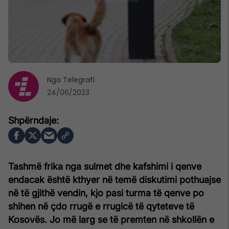
Nga
Telegrafi
24/06/2023
Tashmë frika nga sulmet dhe kafshimi i qenve
endacak është kthyer në temë diskutimi pothuajse
në të gjithë vendin, kjo pasi turma të qenve po
shihen në çdo rrugë e rrugicë të qyteteve të
Kosovës. Jo më larg se të premten në shkollën e