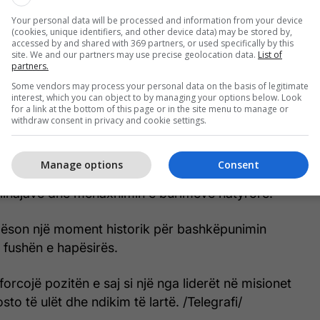
Your personal data will be processed and information from your device
(cookies, unique identifiers, and other device data) may be stored by,
accessed by and shared with 369 partners, or used specifically by this
site. We and our partners may use precise geolocation data.
List of
partners.
Some vendors may process your personal data on the basis of legitimate
interest, which you can object to by managing your options below. Look
for a link at the bottom of this page or in the site menu to manage or
o të mundësojë zbulimin e ndryshimeve të vogla në
withdraw consent in privacy and cookie settings.
ës.
Manage options
Consent
jë një rol kyç në parashikimin e tërmeteve, ndjekjen
kullnajave dhe menaxhimin e burimeve natyrore.
qëson një moment historik për bashkëpunimin
fushën e hapësirës.
orcojë pozitën e saj si një nga liderët në misionet
to të ulët dhe ndikim të lartë. /Telegrafi/