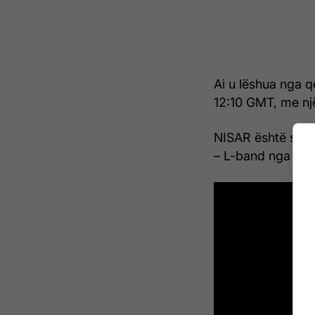
Ai u lëshua nga 
12:10 GMT, me nj
NISAR është satel
– L-band nga NA