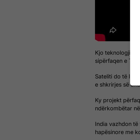
Kjo teknologji d
sipërfaqen e Tok
Sateliti do të lua
e shkrirjes së a
Ky projekt përfa
ndërkombëtar në 
India vazhdon të f
hapësinore me kos