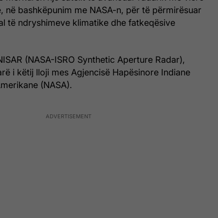
arë, në bashkëpunim me NASA-n, për të përmirësuar
al të ndryshimeve klimatike dhe fatkeqësive
ur NISAR (NASA-ISRO Synthetic Aperture Radar),
arë i këtij lloji mes Agjencisë Hapësinore Indiane
Amerikane (NASA).