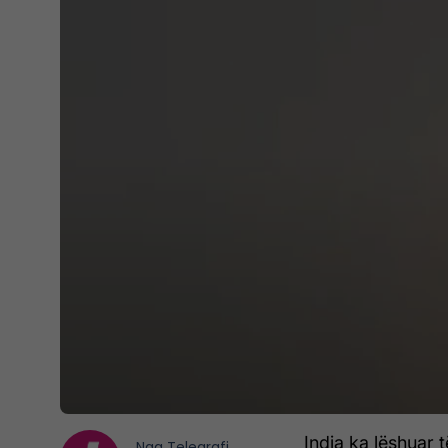
India ka lëshuar 
Nga
Telegrafi