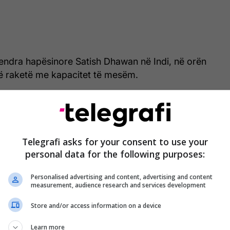
qendra hapësinore Satish Dhawan në Indi, në orën
ë raketë me kapacitet të mesëm.
iti i parë në botë që përdor dy frekuenca radarike
SA dhe S-band nga ISRO.
Telegrafi asks for your consent to use your
personal data for the following purposes:
Personalised advertising and content, advertising and content
measurement, audience research and services development
Store and/or access information on a device
Learn more