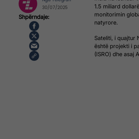
1.5 miliard doll
30/07/2025
monitorimin glob
natyrore.
Sateliti, i quajt
është projekti i p
(ISRO) dhe asaj 