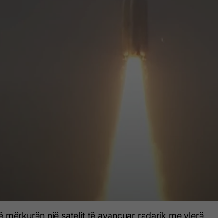
të mërkurën një satelit të avancuar radarik me vlerë