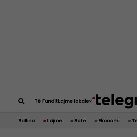
Të Fundit
Lajme lokale
Ballina
Lajme
Botë
Ekonomi
T