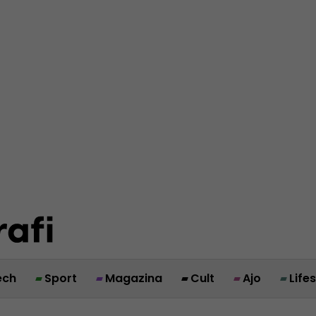
ech
Sport
Magazina
Cult
Ajo
Life