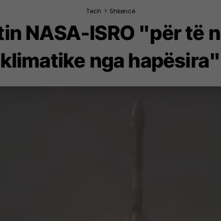
Tech
>
Shkencë
litin NASA-ISRO "për të 
klimatike nga hapësira"