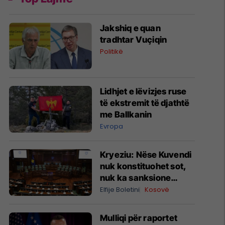
Jakshiq e quan
tradhtar Vuçiqin
Politikë
Lidhjet e lëvizjes ruse
të ekstremit të djathtë
me Ballkanin
Evropa
Kryeziu: Nëse Kuvendi
nuk konstituohet sot,
nuk ka sanksione
kushtetuese, por
Elfije Boletini
Kosovë
ngërçi mund të zgjasë
pafund
Mulliqi për raportet