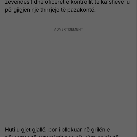
zëvendësit dhe oficerët e kontrollit të kafshëve iu
përgjigjën një thirrjeje të pazakontë.
Huti u gjet gjallë, por i bllokuar në grilën e