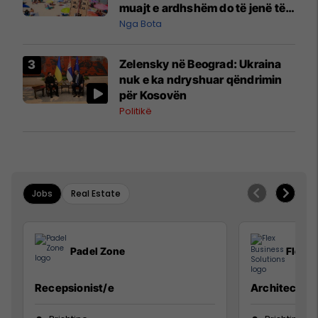
muajt e ardhshëm do të jenë të
pazakontë
Nga Bota
Zelensky në Beograd: Ukraina
nuk e ka ndryshuar qëndrimin
për Kosovën
Politikë
Jobs
Real Estate
Padel Zone
Flex B
Recepsionist/e
Architect