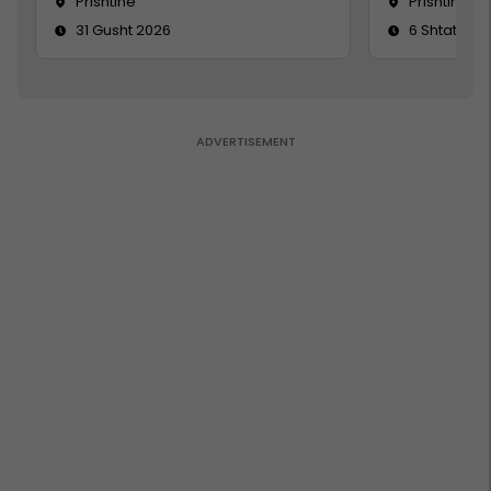
Prishtine
Prishtinë
31 Gusht 2026
6 Shtator 2