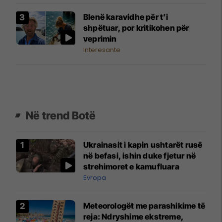
Blenë karavidhe për t’i
shpëtuar, por kritikohen për
veprimin
Interesante
Në trend Botë
Ukrainasit i kapin ushtarët rusë
në befasi, ishin duke fjetur në
strehimoret e kamufluara
Evropa
Meteorologët me parashikime të
reja: Ndryshime ekstreme,