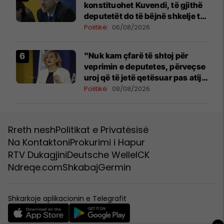
konstituohet Kuvendi, të gjithë
deputetët do të bëjnë shkelje të
rëndë kushtetuese
Politikë
06/08/2026
"Nuk kam çfarë të shtoj për
veprimin e deputetes, përveçse
uroj që të jetë qetësuar pas atij
momenti", reagon Kusari-Lila
Politikë
08/08/2026
Rreth nesh
Politikat e Privatësisë
Na Kontaktoni
Prokurimi i Hapur
RTV Dukagjini
Deutsche Welle
ICK
Ndreqe.com
Shkabaj
Germin
Shkarkoje aplikacionin e Telegrafit