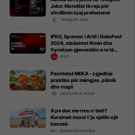
Jobs: Mundësi të reja për
zhvillimin tuaj profesional
Telegrafi Jobs
IPKO, Sponsor i Artë i DokuFest
2026, mbështet filmin dhe
frymëzon gjeneratën e re të
krijuesve
IPKO
Pashtetat MEKA - zgjedhje
praktike për mëngjes, piknik
dhe rrugë
MEKA HALAL FOOD
A po don me rrnu n’deti?
Kursimet mund t’ju sjellin një
banesë
Banka Ekonomike