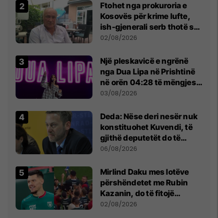
Ftohet nga prokuroria e
Kosovës për krime lufte,
ish-gjenerali serb thotë se
dikush e tradhtoi në
02/08/2026
Beograd
Një pleskavicë e ngrënë
nga Dua Lipa në Prishtinë
në orën 04:28 të mëngjesit
- dhe bota digjitale serbe
03/08/2026
shpall gjendjen e luftës
Deda: Nëse deri nesër nuk
konstituohet Kuvendi, të
gjithë deputetët do të
bëjnë shkelje të rëndë
06/08/2026
kushtetuese
Mirlind Daku mes lotëve
përshëndetet me Rubin
Kazanin, do të fitojë
miliona te Spartak Moska
02/08/2026