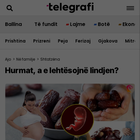
Ballina
Të fundit
Lajme
Botë
Ekono
Prishtina
Prizreni
Peja
Ferizaj
Gjakova
Mitrov
Ajo
>
Në familje
>
Shtatzëna
Hurmat, a e lehtësojnë lindjen?