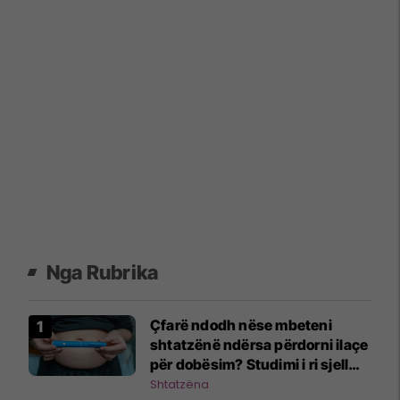
Nga Rubrika
Çfarë ndodh nëse mbeteni
shtatzënë ndërsa përdorni ilaçe
për dobësim? Studimi i ri sjell
përgjigje
Shtatzëna