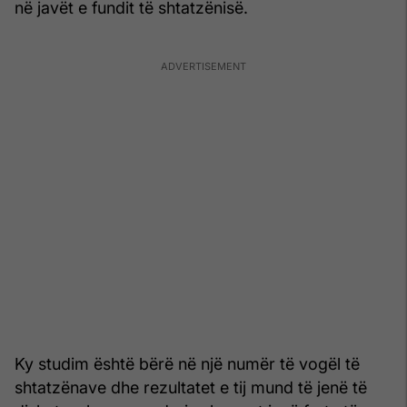
në javët e fundit të shtatzënisë.
Ky studim është bërë në një numër të vogël të
shtatzënave dhe rezultatet e tij mund të jenë të