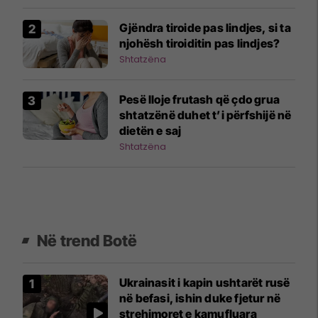
Gjëndra tiroide pas lindjes, si ta
njohësh tiroiditin pas lindjes?
Shtatzëna
Pesë lloje frutash që çdo grua
shtatzënë duhet t’i përfshijë në
dietën e saj
Shtatzëna
Në trend Botë
Ukrainasit i kapin ushtarët rusë
në befasi, ishin duke fjetur në
strehimoret e kamufluara