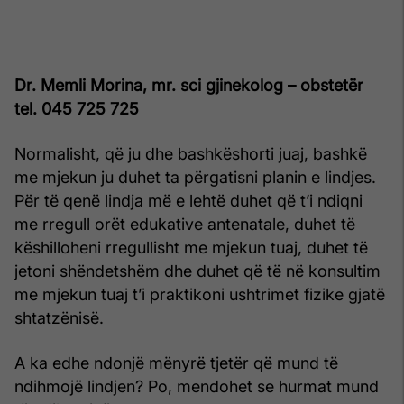
Dr. Memli Morina, mr. sci
gjinekolog – obstetër
tel. 045 725 725
Normalisht, që ju dhe bashkëshorti juaj, bashkë
me mjekun ju duhet ta përgatisni planin e lindjes.
Për të qenë lindja më e lehtë duhet që t’i ndiqni
me rregull orët edukative antenatale, duhet të
këshilloheni rregullisht me mjekun tuaj, duhet të
jetoni shëndetshëm dhe duhet që të në konsultim
me mjekun tuaj t’i praktikoni ushtrimet fizike gjatë
shtatzënisë.
A ka edhe ndonjë mënyrë tjetër që mund të
ndihmojë lindjen? Po, mendohet se hurmat mund