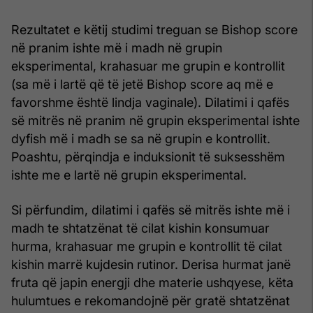
Rezultatet e këtij studimi treguan se Bishop score
në pranim ishte më i madh në grupin
eksperimental, krahasuar me grupin e kontrollit
(sa më i lartë që të jetë Bishop score aq më e
favorshme është lindja vaginale). Dilatimi i qafës
së mitrës në pranim në grupin eksperimental ishte
dyfish më i madh se sa në grupin e kontrollit.
Poashtu, përqindja e induksionit të suksesshëm
ishte me e lartë në grupin eksperimental.
Si përfundim, dilatimi i qafës së mitrës ishte më i
madh te shtatzënat të cilat kishin konsumuar
hurma, krahasuar me grupin e kontrollit të cilat
kishin marrë kujdesin rutinor. Derisa hurmat janë
fruta që japin energji dhe materie ushqyese, këta
hulumtues e rekomandojnë për gratë shtatzënat