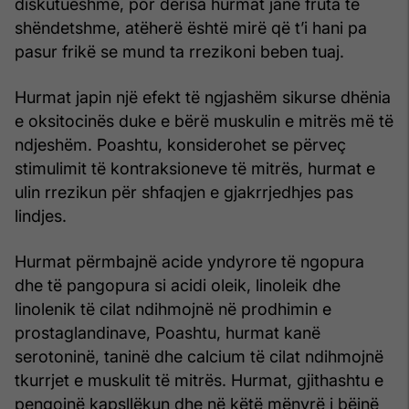
diskutueshme, por derisa hurmat janë fruta të
shëndetshme, atëherë është mirë që t’i hani pa
pasur frikë se mund ta rrezikoni beben tuaj.
Hurmat japin një efekt të ngjashëm sikurse dhënia
e oksitocinës duke e bërë muskulin e mitrës më të
ndjeshëm. Poashtu, konsiderohet se përveç
stimulimit të kontraksioneve të mitrës, hurmat e
ulin rrezikun për shfaqjen e gjakrrjedhjes pas
lindjes.
Hurmat përmbajnë acide yndyrore të ngopura
dhe të pangopura si acidi oleik, linoleik dhe
linolenik të cilat ndihmojnë në prodhimin e
prostaglandinave, Poashtu, hurmat kanë
serotoninë, taninë dhe calcium të cilat ndihmojnë
tkurrjet e muskulit të mitrës. Hurmat, gjithashtu e
pengojnë kapsllëkun dhe në këtë mënyrë i bëjnë