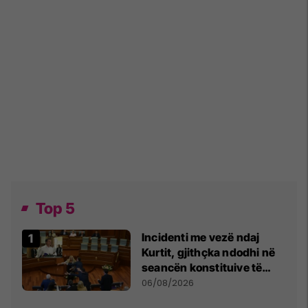
Top 5
Incidenti me vezë ndaj
Kurtit, gjithçka ndodhi në
seancën konstituive të
Kuvendit
06/08/2026