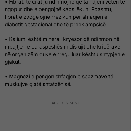
• Fibrat, të cilat ju ndihmojnë që ta ndjeni veten të
ngopur dhe e pengojnë kapsllëkun. Poashtu,
fibrat e zvogëlojnë rrezikun për shfaqjen e
diabetit gestacional dhe të preeklampsisë.
• Kaliumi është minerali kryesor që ndihmon në
mbajtjen e baraspeshës midis ujit dhe kripërave
në organizëm duke e rregulluar kështu shtypjen e
gjakut.
• Magnezi e pengon shfaqjen e spazmave të
muskujve gjatë shtatzënisë.