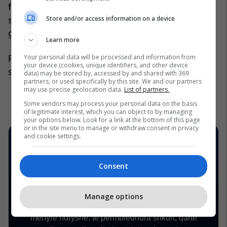
fizike gjatë shtatzënisë, të ushqeheni
Store and/or access information on a device
shëndetshëm dhe që të keni përkrahjen e duhur
gjatë lindjes.
Learn more
Your personal data will be processed and information from
Paçit një lindje të lehtë dhe një bebe të
your device (cookies, unique identifiers, and other device
shëndetshme!
/Telegrafi/
data) may be stored by, accessed by and shared with 369
partners, or used specifically by this site. We and our partners
may use precise geolocation data.
List of partners.
Some vendors may process your personal data on the basis
of legitimate interest, which you can object to by managing
your options below. Look for a link at the bottom of this page
or in the site menu to manage or withdraw consent in privacy
and cookie settings.
Consent
Manage options