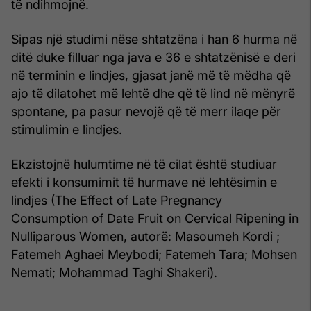
të ndihmojnë.
Sipas një studimi nëse shtatzëna i han 6 hurma në
ditë duke filluar nga java e 36 e shtatzënisë e deri
në terminin e lindjes, gjasat janë më të mëdha që
ajo të dilatohet më lehtë dhe që të lind në mënyrë
spontane, pa pasur nevojë që të merr ilaqe për
stimulimin e lindjes.
Ekzistojnë hulumtime në të cilat është studiuar
efekti i konsumimit të hurmave në lehtësimin e
lindjes (The Effect of Late Pregnancy
Consumption of Date Fruit on Cervical Ripening in
Nulliparous Women, autorë: Masoumeh Kordi ;
Fatemeh Aghaei Meybodi; Fatemeh Tara; Mohsen
Nemati; Mohammad Taghi Shakeri).