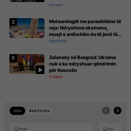
Evropa
Meteorologët me parashikime të
reja: Ndryshime ekstreme,
muajt e ardhshëm do të jenë të
pazakontë
Nga Bota
Zelensky në Beograd: Ukraina
nuk e ka ndryshuar qëndrimin
për Kosovën
Politikë
Jobs
Real Estate